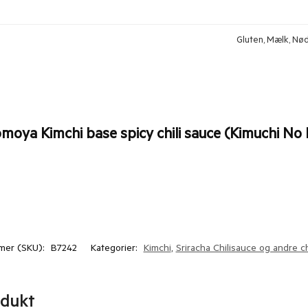
Gluten, Mælk, Nødd
moya Kimchi base spicy chili sauce (Kimuchi No
mer (SKU):
B7242
Kategorier:
Kimchi
,
Sriracha Chilisauce og andre ch
odukt