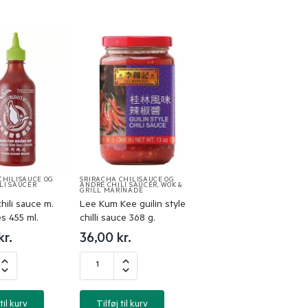
CHILISAUCE OG
SRIRACHA CHILISAUCE OG
LI SAUCER
ANDRE CHILI SAUCER
,
WOK &
GRILL MARINADE
chili sauce m.
Lee Kum Kee guilin style
s 455 ml.
chilli sauce 368 g.
kr.
36,00
kr.
til kurv
Tilføj til kurv