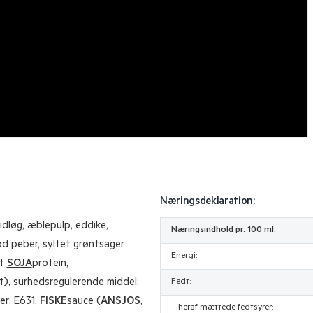
Næringsdeklaration:
idløg, æblepulp, eddike,
Næringsindhold pr. 100 ml.
ød peber, syltet grøntsager
Energi:
et
SOJA
protein,
lt), surhedsregulerende middel:
Fedt:
er: E631,
FISKE
sauce (
ANSJOS
,
– heraf mættede fedtsyrer: