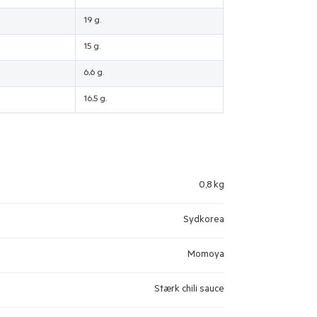
19 g.
15 g.
6,6 g.
16,5 g.
0,8 kg
Sydkorea
Momoya
Stærk chili sauce