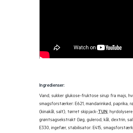
Ingredienser:
Vand, sukker glukose-fruktose sirup fra majs, hv
smagsforstærker: E621, mandarinkød, paprika, r
(kinakål, salt), tørret skipjack-
TUN
, hyrdolyser
grøntsagsekstrakt (løg, gulerod, kål, dextrin, sa
E330, ingefær, stabilisator: E415, smagsforstærk