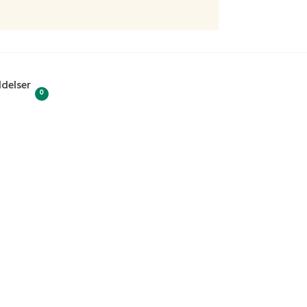
delser
0