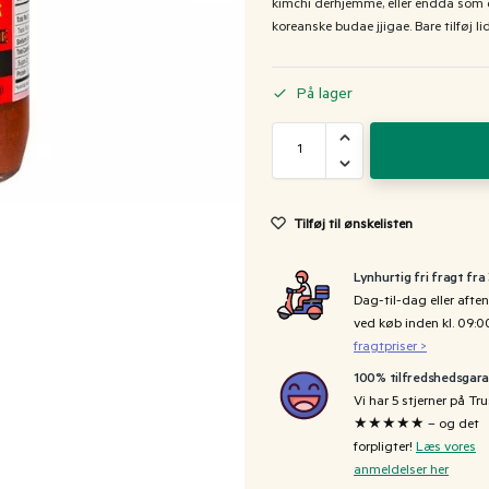
kimchi derhjemme, eller endda som 
koreanske budae jjigae. Bare tilføj lid
På lager
Tilføj til ønskelisten
Lynhurtig fri fragt fra
Dag-til-dag eller aften
ved køb inden kl. 09:
fragtpriser >
100% tilfredshedsgara
Vi har 5 stjerner på Tru
★★★★★ – og det
forpligter!
Læs vores
anmeldelser her