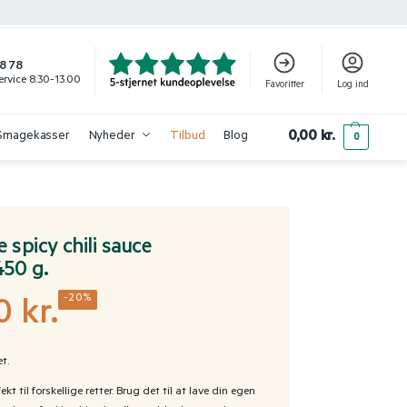
8 78
rvice 8.30-13.00
Favoritter
Log ind
0,00
kr.
Smagekasser
Nyheder
Tilbud
Blog
0
spicy chili sauce
450 g.
-20%
00
kr.
t.
t til forskellige retter. Brug det til at lave din egen