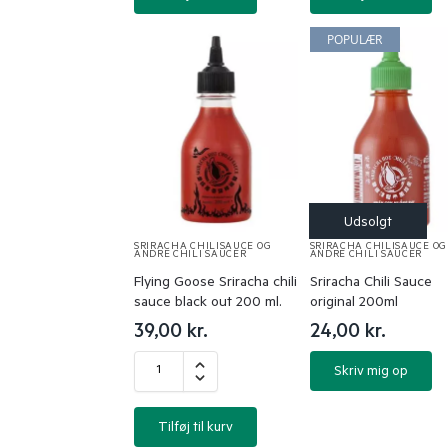
POPULÆR
SRIRACHA CHILISAUCE OG
SRIRACHA CHILISAUCE OG
ANDRE CHILI SAUCER
ANDRE CHILI SAUCER
Flying Goose Sriracha chili
Sriracha Chili Sauce
sauce black out 200 ml.
original 200ml
39,00
kr.
24,00
kr.
Skriv mig op
Tilføj til kurv