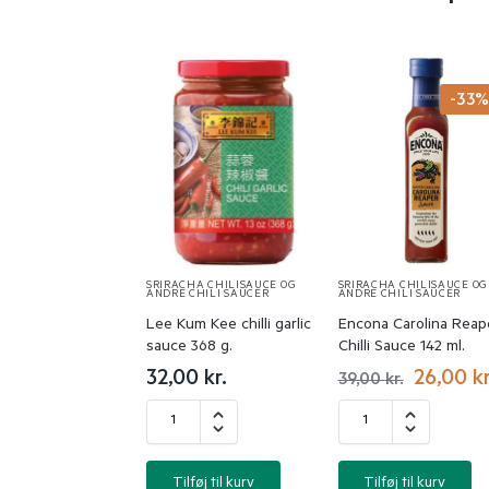
-33
SRIRACHA CHILISAUCE OG
SRIRACHA CHILISAUCE OG
ANDRE CHILI SAUCER
ANDRE CHILI SAUCER
Lee Kum Kee chilli garlic
Encona Carolina Reap
sauce 368 g.
Chilli Sauce 142 ml.
32,00
kr.
26,00
kr
39,00
kr.
Tilføj til kurv
Tilføj til kurv