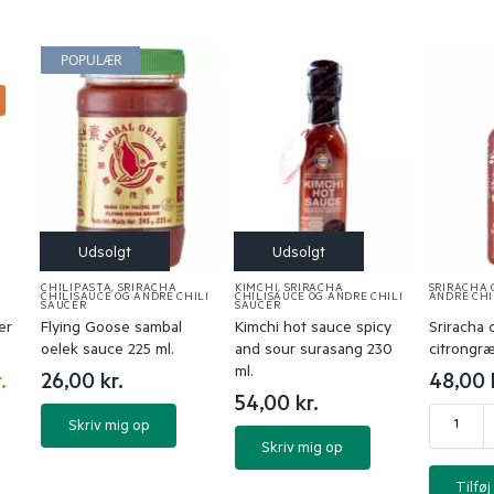
POPULÆR
%
CHILIPASTA
,
SRIRACHA
KIMCHI
,
SRIRACHA
SRIRACHA 
CHILISAUCE OG ANDRE CHILI
CHILISAUCE OG ANDRE CHILI
ANDRE CHI
SAUCER
SAUCER
er
Flying Goose sambal
Kimchi hot sauce spicy
Sriracha 
oelek sauce 225 ml.
and sour surasang 230
citrongræ
ml.
.
26,00
kr.
48,00
54,00
kr.
Skriv mig op
Skriv mig op
Tilføj 