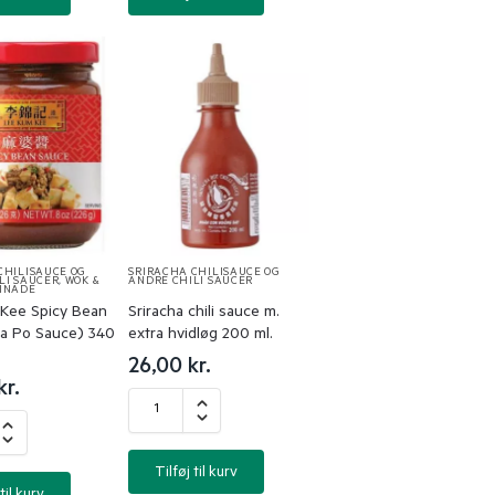
CHILISAUCE OG
SRIRACHA CHILISAUCE OG
LI SAUCER
,
WOK &
ANDRE CHILI SAUCER
INADE
Kee Spicy Bean
Sriracha chili sauce m.
a Po Sauce) 340
extra hvidløg 200 ml.
26,00
kr.
kr.
Tilføj til kurv