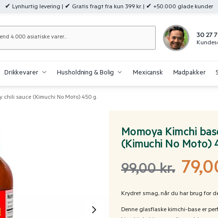
✔ Lynhurtig levering | ✔ Gratis fragt fra kun 399 kr. | ✔ +50.000 glade kunder
Søg
30 27 7
Kundese
Drikkevarer
Husholdning & Bolig
Mexicansk
Madpakker
 chili sauce (Kimuchi No Moto) 450 g.
Momoya Kimchi base 
(Kimuchi No Moto) 
79,
99,00
kr.
Krydret smag, når du har brug for de
Denne glasflaske kimchi-base er perfek