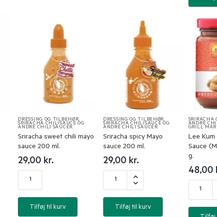
DRESSING OG TILBEHØR
,
DRESSING OG TILBEHØR
,
SRIRACHA 
SRIRACHA CHILISAUCE OG
SRIRACHA CHILISAUCE OG
ANDRE CHI
ANDRE CHILI SAUCER
ANDRE CHILI SAUCER
GRILL MAR
Sriracha sweet chili mayo
Sriracha spicy Mayo
Lee Kum 
sauce 200 ml.
sauce 200 ml.
Sauce (M
g.
29,00
kr.
29,00
kr.
48,00
Tilføj til kurv
Tilføj til kurv