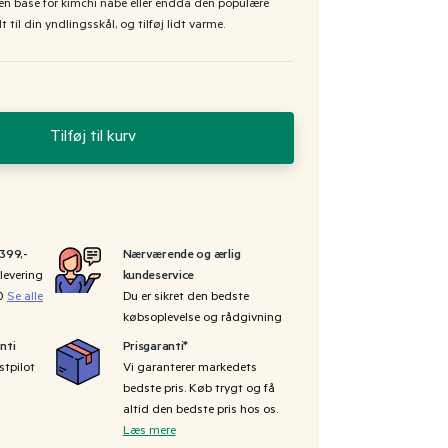
en base for kimchi nabe eller endda den populære
t til din yndlingsskål, og tilføj lidt varme.
Tilføj til kurv
 399,-
Nærværende og ærlig
levering
kundeservice
00
Se alle
Du er sikret den bedste
købsoplevelse og rådgivning
nti
Prisgaranti*
stpilot
Vi garanterer markedets
bedste pris. Køb trygt og få
altid den bedste pris hos os.
Læs mere