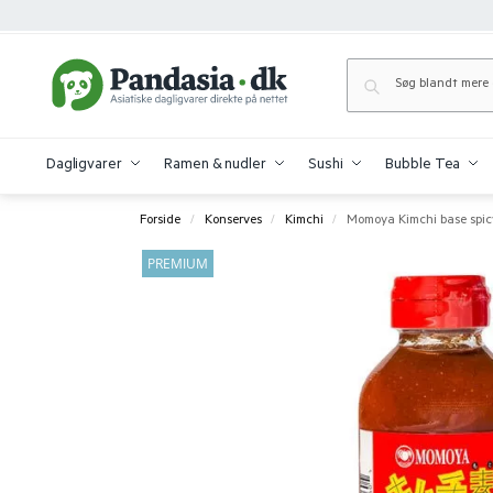
Dagligvarer
Ramen & nudler
Sushi
Bubble Tea
Forside
Konserves
Kimchi
Momoya Kimchi base spicy
/
/
/
PREMIUM