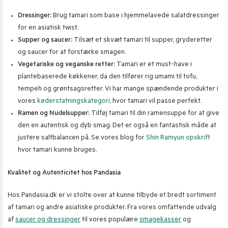
Dressinger:
Brug tamari som base i hjemmelavede salatdressinger
for en asiatisk twist.
Supper og saucer:
Tilsæt et skvæt tamari til supper, gryderetter
og saucer for at forstærke smagen.
Vegetariske og veganske retter:
Tamari er et must-have i
plantebaserede køkkener, da den tilfører rig umami til tofu,
tempeh og grøntsagsretter. Vi har mange spændende produkter i
vores
køderstatningskategori
, hvor tamari vil passe perfekt.
Ramen og Nudelsupper:
Tilføj tamari til din ramensuppe for at give
den en autentisk og dyb smag. Det er også en fantastisk måde at
justere saltbalancen på. Se vores blog for
Shin Ramyun opskrift
hvor tamari kunne bruges.
Kvalitet og Autenticitet hos Pandasia
Hos Pandasia.dk er vi stolte over at kunne tilbyde et bredt sortiment
af tamari og andre asiatiske produkter. Fra vores omfattende udvalg
af
saucer og dressinger
til vores populære
smagekasser
og