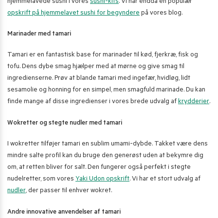
hjemmelavede sushi i vores
sushi-kits
. Vi har endda en populær
opskrift på hjemmelavet sushi for begyndere
på vores blog.
Marinader med tamari
Tamari er en fantastisk base for marinader til kød, fjerkræ, fisk og
tofu. Dens dybe smag hjælper med at mørne og give smag til
ingredienserne. Prøv at blande tamari med ingefær, hvidløg, lidt
sesamolie og honning for en simpel, men smagfuld marinade. Du kan
finde mange af disse ingredienser i vores brede udvalg af
krydderier
.
Wokretter og stegte nudler med tamari
I wokretter tilføjer tamari en sublim umami-dybde. Takket være dens
mindre salte profil kan du bruge den generøst uden at bekymre dig
om, at retten bliver for salt. Den fungerer også perfekt i stegte
nudelretter, som vores
Yaki Udon opskrift
. Vi har et stort udvalg af
nudler
, der passer til enhver wokret.
Andre innovative anvendelser af tamari