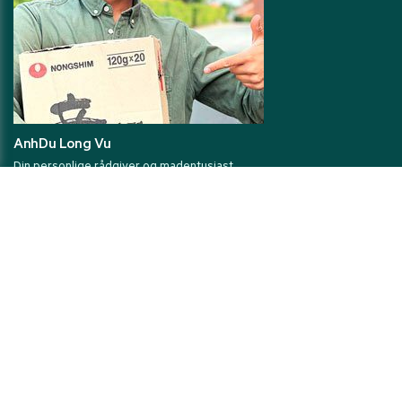
AnhDu Long Vu
Din personlige rådgiver og madentusiast
Jeg er lige her. Fang mig på telefon eller mail hvis du har brug for
hjælp til at finde de rigtige produkter til din madlavning.
30 27 78 78
Kundeservice tlf. 8.30-13.00
kundeservice@pandasia.dk
© Pandasia.dk 2025 - Drevet ud fra
Følg os her og bliv inspireret
en personlig historie og ❤️ for
asiatisk mad