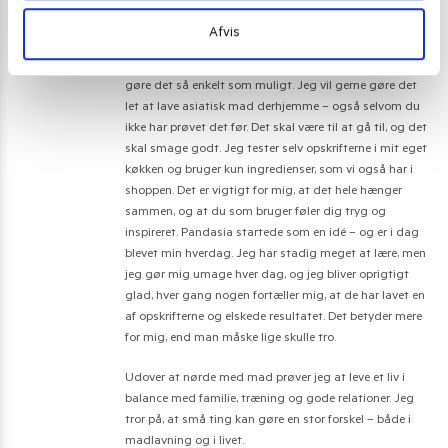
fast i min kultur på og samtidig delt den med venner
og familie herhjemme.
Afvis
Når jeg udvikler opskrifter til Pandasia.dk, prøver jeg at
gøre det så enkelt som muligt. Jeg vil gerne gøre det
let at lave asiatisk mad derhjemme – også selvom du
ikke har prøvet det før. Det skal være til at gå til, og det
skal smage godt. Jeg tester selv opskrifterne i mit eget
køkken og bruger kun ingredienser, som vi også har i
shoppen. Det er vigtigt for mig, at det hele hænger
sammen, og at du som bruger føler dig tryg og
inspireret. Pandasia startede som en idé – og er i dag
blevet min hverdag. Jeg har stadig meget at lære, men
jeg gør mig umage hver dag, og jeg bliver oprigtigt
glad, hver gang nogen fortæller mig, at de har lavet en
af opskrifterne og elskede resultatet. Det betyder mere
for mig, end man måske lige skulle tro.
Udover at nørde med mad prøver jeg at leve et liv i
balance med familie, træning og gode relationer. Jeg
tror på, at små ting kan gøre en stor forskel – både i
madlavning og i livet.