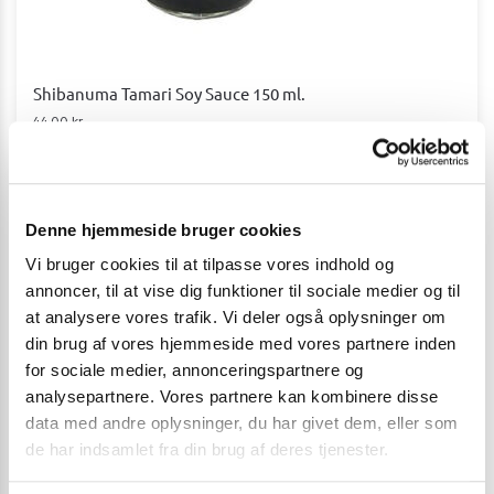
Shibanuma Tamari Soy Sauce 150 ml.
44,00
kr.
Tilføj til kurv
Summary
Denne hjemmeside bruger cookies
Vi bruger cookies til at tilpasse vores indhold og
annoncer, til at vise dig funktioner til sociale medier og til
at analysere vores trafik. Vi deler også oplysninger om
din brug af vores hjemmeside med vores partnere inden
for sociale medier, annonceringspartnere og
analysepartnere. Vores partnere kan kombinere disse
data med andre oplysninger, du har givet dem, eller som
de har indsamlet fra din brug af deres tjenester.
Article Name
Tamari – Glutenfri sojasauce med ægte