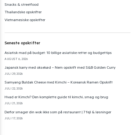
Snacks & streetfood
Thailandske opskrifter
Vietnamesiske opskrifter
Seneste opskrifter
Asiatisk mad på budget: 10 billige asiatiske retter og budgettips
AUGUST 6, 2026
Japansk karry med oksekød – Nem opskrift med S&B Golden Curry
JULI 29, 2026
Samyang Buldak Cheese med Kimchi – Koreansk Ramen Opskrift
JULI 22, 2026
Hvad er Kimchi? Den komplette guide til kimchi, smag og brug
JULI 21, 2026
Derfor smager din wok ikke som på restaurant | 7 fejl & løsninger
JULI 17, 2026