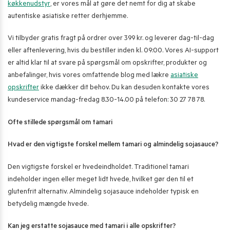
køkkenudstyr
, er vores mål at gøre det nemt for dig at skabe
autentiske asiatiske retter derhjemme.
Vi tilbyder gratis fragt på ordrer over 399 kr. og leverer dag-til-dag
eller aftenlevering, hvis du bestiller inden kl. 09:00. Vores AI-support
er altid klar til at svare på spørgsmål om opskrifter, produkter og
anbefalinger, hvis vores omfattende blog med lækre
asiatiske
opskrifter
ikke dækker dit behov. Du kan desuden kontakte vores
kundeservice mandag-fredag 8.30-14.00 på telefon: 30 27 78 78.
Ofte stillede spørgsmål om tamari
Hvad er den vigtigste forskel mellem tamari og almindelig sojasauce?
Den vigtigste forskel er hvedeindholdet. Traditionel tamari
indeholder ingen eller meget lidt hvede, hvilket gør den til et
glutenfrit alternativ. Almindelig sojasauce indeholder typisk en
betydelig mængde hvede.
Kan jeg erstatte sojasauce med tamari i alle opskrifter?