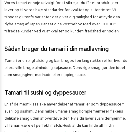
Vores tamari er nøje udvalgt for at sikre, at du får et produkt, der
lever op til vores høje standarder for kvalitet og autenticitet. Vi
tilbyder glutenfri varianter, der giver dig mulighed for at nyde den
dybe smag af Japan, uanset dine kostbehov. Med over 10.000+
tilfredse kunder, ved vi, at kvalitet og kundetilfredshed er nøglen.
Sådan bruger du tamari i din madlavning
Tamari er utroligt alsidig og kan bruges i en lang række retter, hvor du
ellers ville bruge almindelig sojasauce. Dens rige smag gør den ideel
som smagsgiver, marinade eller dippingsauce.
Tamari til sushi og dyppesaucer
En af de mest klassiske anvendelser af tamari er som dyppesauce til
sushi og sashimi. Dens milde umami-smag komplementerer fiskens
delikate smag uden at overdøve den. Hvis du laver sushi derhjemme,
vil tamari være et perfekt match. Husk at du kan finde alt til din