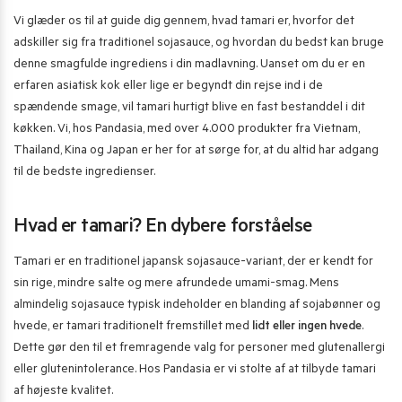
Vi glæder os til at guide dig gennem, hvad tamari er, hvorfor det
adskiller sig fra traditionel sojasauce, og hvordan du bedst kan bruge
denne smagfulde ingrediens i din madlavning. Uanset om du er en
erfaren asiatisk kok eller lige er begyndt din rejse ind i de
spændende smage, vil tamari hurtigt blive en fast bestanddel i dit
køkken. Vi, hos Pandasia, med over 4.000 produkter fra Vietnam,
Thailand, Kina og Japan er her for at sørge for, at du altid har adgang
til de bedste ingredienser.
Hvad er tamari? En dybere forståelse
Tamari er en traditionel japansk sojasauce-variant, der er kendt for
sin rige, mindre salte og mere afrundede umami-smag. Mens
almindelig sojasauce typisk indeholder en blanding af sojabønner og
hvede, er tamari traditionelt fremstillet med
lidt eller ingen hvede
.
Dette gør den til et fremragende valg for personer med glutenallergi
eller glutenintolerance. Hos Pandasia er vi stolte af at tilbyde tamari
af højeste kvalitet.