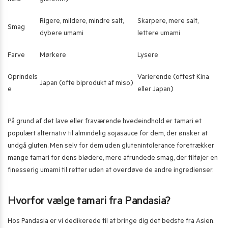
Rigere, mildere, mindre salt,
Skarpere, mere salt,
Smag
dybere umami
lettere umami
Farve
Mørkere
Lysere
Oprindels
Varierende (oftest Kina
Japan (ofte biprodukt af miso)
e
eller Japan)
På grund af det lave eller fraværende hvedeindhold er tamari et
populært alternativ til almindelig sojasauce for dem, der ønsker at
undgå gluten. Men selv for dem uden glutenintolerance foretrækker
mange tamari for dens blødere, mere afrundede smag, der tilføjer en
finesserig umami til retter uden at overdøve de andre ingredienser.
Hvorfor vælge tamari fra Pandasia?
Hos Pandasia er vi dedikerede til at bringe dig det bedste fra Asien.