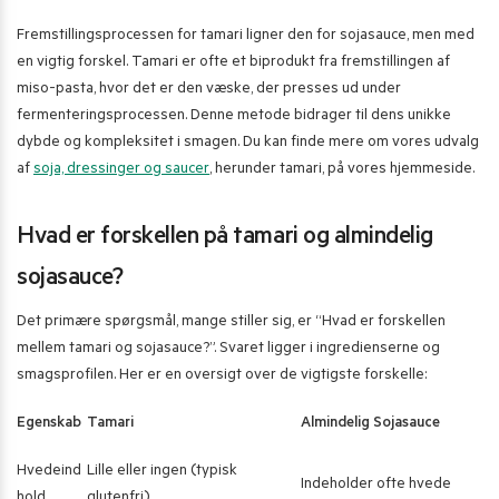
Fremstillingsprocessen for tamari ligner den for sojasauce, men med
en vigtig forskel. Tamari er ofte et biprodukt fra fremstillingen af
miso-pasta, hvor det er den væske, der presses ud under
fermenteringsprocessen. Denne metode bidrager til dens unikke
dybde og kompleksitet i smagen. Du kan finde mere om vores udvalg
af
soja, dressinger og saucer
, herunder tamari, på vores hjemmeside.
Hvad er forskellen på tamari og almindelig
sojasauce?
Det primære spørgsmål, mange stiller sig, er “Hvad er forskellen
mellem tamari og sojasauce?”. Svaret ligger i ingredienserne og
smagsprofilen. Her er en oversigt over de vigtigste forskelle:
Egenskab
Tamari
Almindelig Sojasauce
Hvedeind
Lille eller ingen (typisk
Indeholder ofte hvede
hold
glutenfri)