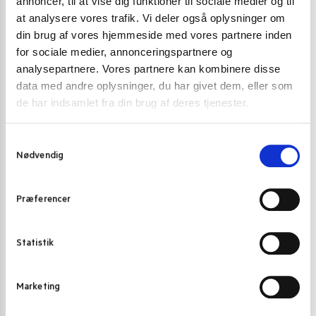
annoncer, til at vise dig funktioner til sociale medier og til
at analysere vores trafik. Vi deler også oplysninger om
din brug af vores hjemmeside med vores partnere inden
for sociale medier, annonceringspartnere og
Golden Turtle Peanuts 500 g.
analysepartnere. Vores partnere kan kombinere disse
42,00
kr.
data med andre oplysninger, du har givet dem, eller som
de har indsamlet fra din brug af deres tjenester.
Tilføj til kurv
S
Nødvendig
a
m
t
Præferencer
y
k
k
Statistik
e
v
Marketing
a
l