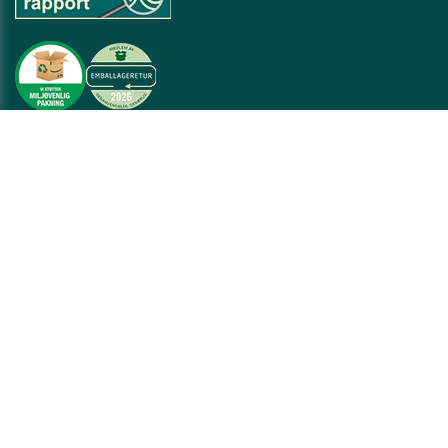
❤ Kundeservice
🐼 Kontakt os
Mød holdet
Fragt og levering
Ofte stillede spørgsmål
Prisgaranti
Min indkøbsliste
Log ind på din konto
Tilbagekaldelse af fødevarer
Læs hvad vores kunder siger om os på Trustpilot