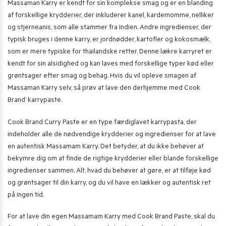
Massaman Karry er kendt for sin komplekse smag og er en blanding
af forskellige krydderier, der inkluderer kanel, kardemomme, nelliker
og stjerneanis, som alle stammer fra Indien. Andre ingredienser, der
typisk bruges i denne karry, er jordnødder, kartofler og kokosmælk,
som er mere typiske for thailandske retter. Denne lækre karryret er
kendt for sin alsidighed og kan laves med forskellige typer kød eller
grøntsager efter smag og behag. Hvis du vil opleve smagen af ​​
Massaman Karry selv, så prøv at lave den derhjemme med Cook
Brand’ karrypaste.
Cook Brand Curry Paste er en type færdiglavet karrypasta, der
indeholder alle de nødvendige krydderier og ingredienser for at lave
en autentisk Massamam Karry. Det betyder, at du ikke behøver at
bekymre dig om at finde de rigtige krydderier eller blande forskellige
ingredienser sammen. Alt, hvad du behøver at gøre, er at tilføje kød
og grøntsager til din karry, og du vil have en lækker og autentisk ret
på ingen tid.
For at lave din egen Massamam Karry med Cook Brand Paste, skal du