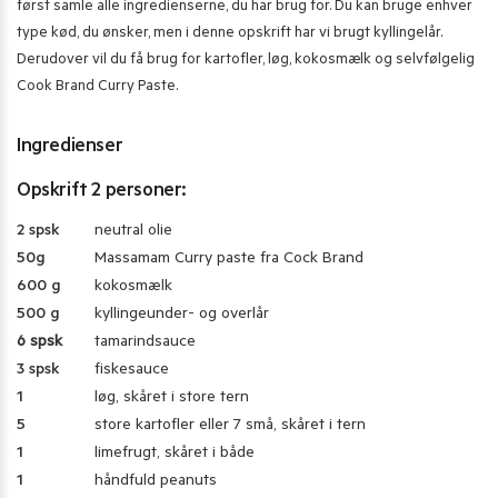
først samle alle ingredienserne, du har brug for. Du kan bruge enhver
type kød, du ønsker, men i denne opskrift har vi brugt kyllingelår.
Derudover vil du få brug for kartofler, løg, kokosmælk og selvfølgelig
Cook Brand Curry Paste.
Ingredienser
Opskrift 2 personer:
2 spsk
neutral olie
50g
Massamam Curry paste fra Cock Brand
600 g
kokosmælk
500 g
kyllingeunder- og overlår
6 spsk
tamarindsauce
3 spsk
fiskesauce
1
løg, skåret i store tern
5
store kartofler eller 7 små, skåret i tern
1
limefrugt, skåret i både
1
håndfuld peanuts