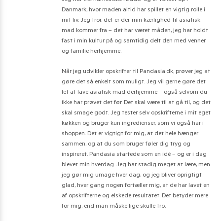
Jeg har vietnamesiske rødder og er vokset op i
Danmark, hvor maden altid har spillet en vigtig rolle i
mit liv. Jeg tror, det er der, min kærlighed til asiatisk
mad kommer fra – det har været måden, jeg har holdt
fast i min kultur på og samtidig delt den med venner
og familie herhjemme.
Når jeg udvikler opskrifter til Pandasia.dk, prøver jeg at
gøre det så enkelt som muligt. Jeg vil gerne gøre det
let at lave asiatisk mad derhjemme – også selvom du
ikke har prøvet det før. Det skal være til at gå til, og det
skal smage godt. Jeg tester selv opskrifterne i mit eget
køkken og bruger kun ingredienser, som vi også har i
shoppen. Det er vigtigt for mig, at det hele hænger
sammen, og at du som bruger føler dig tryg og
inspireret. Pandasia startede som en idé – og er i dag
blevet min hverdag. Jeg har stadig meget at lære, men
jeg gør mig umage hver dag, og jeg bliver oprigtigt
glad, hver gang nogen fortæller mig, at de har lavet en
af opskrifterne og elskede resultatet. Det betyder mere
for mig, end man måske lige skulle tro.