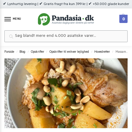
✔ Lynhurtig levering | ✔ Gratis fragt fra kun 399 kr. | ✔ +50.000 glade kunder
0
MENU
Søg
Forside
Blog
Opskrifter
Opskrifter til enhver lejlighed
Hovedretter
Massaman Curry
/
/
/
/
/