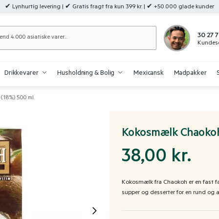
✔ Lynhurtig levering | ✔ Gratis fragt fra kun 399 kr. | ✔ +50.000 glade kunder
Søg
30 27 7
Kundese
Drikkevarer
Husholdning & Bolig
Mexicansk
Madpakker
(18%) 500 ml.
Kokosmælk Chaokoh
38,00
kr.
Kokosmælk fra Chaokoh er en fast favo
supper og desserter for en rund og 