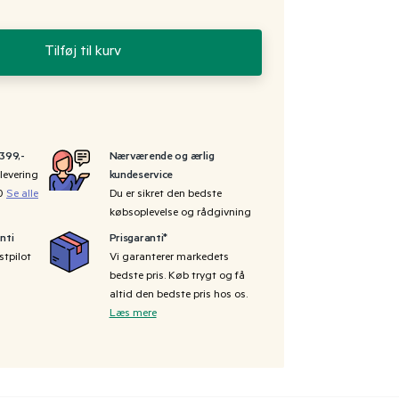
Tilføj til kurv
 399,-
Nærværende og ærlig
levering
kundeservice
00
Se alle
Du er sikret den bedste
købsoplevelse og rådgivning
nti
Prisgaranti*
stpilot
Vi garanterer markedets
bedste pris. Køb trygt og få
altid den bedste pris hos os.
Læs mere