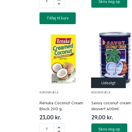
Skriv mig op
Tilføj til kurv
KOKOSMÆLK
KOKOSMÆLK
Renuka Coconut Cream
Savoy coconut cream t
Block 200 g.
dessert 400ml.
23,00
kr.
29,00
kr.
Skriv mig op