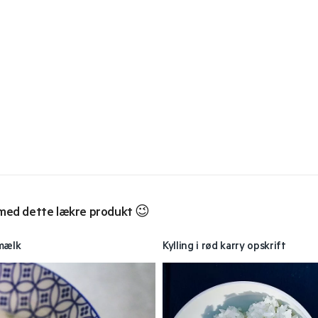
e med dette lækre produkt 😉
smælk
Kylling i rød karry opskrift