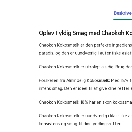
Beskrive
Oplev Fyldig Smag med Chaokoh 
Chaokoh Kokosmælk er den perfekte ingrediens t
paradis, og den er uundværlig i autentiske asiati
Chaokoh Kokosmælk er utroligt alsidig. Brug den t
Forskellen fra Almindelig Kokosmælk: Med 18% f
intens smag. Den er ideel til at give dine retter
Chaokoh Kokosmælk 18% har en skøn kokossmag. D
Chaokoh Kokosmælk er uundværlig i klassiske asi
konsistens og smag til dine yndlingsretter.