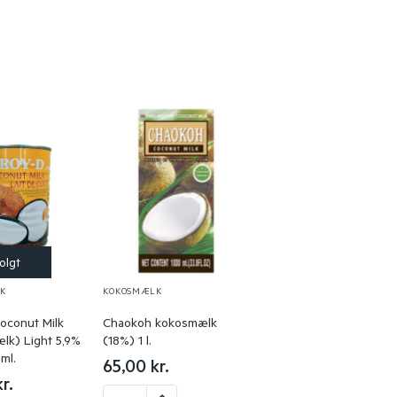
K
KOKOSMÆLK
oconut Milk
Chaokoh kokosmælk
lk) Light 5,9%
(18%) 1 l.
ml.
65,00
kr.
kr.