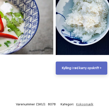
Kylling i rød karry opskrift >
Varenummer (SKU):
8078
Kategori:
Kokosmælk