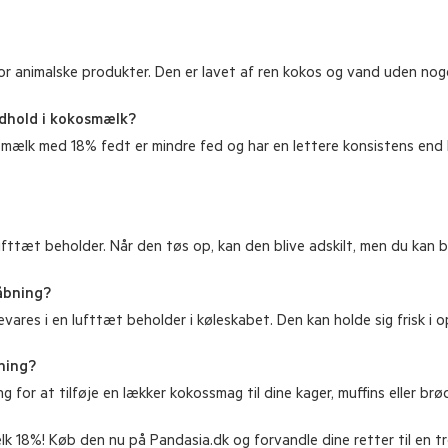
r animalske produkter. Den er lavet af ren kokos og vand uden noge
ndhold i kokosmælk?
kosmælk med 18% fedt er mindre fed og har en lettere konsistens e
fttæt beholder. Når den tøs op, kan den blive adskilt, men du kan 
åbning?
es i en lufttæt beholder i køleskabet. Den kan holde sig frisk i op
ning?
or at tilføje en lækker kokossmag til dine kager, muffins eller brød
18%! Køb den nu på Pandasia.dk og forvandle dine retter til en t