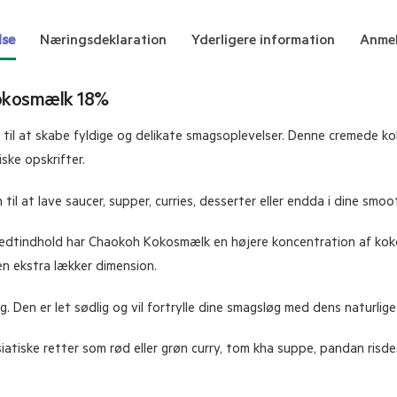
lse
Næringsdeklaration
Yderligere information
Anmel
Kokosmælk 18%
il at skabe fyldige og delikate smagsoplevelser. Denne cremede koko
ske opskrifter.
il at lave saucer, supper, curries, desserter eller endda i dine smoot
edtindhold har Chaokoh Kokosmælk en højere koncentration af kokos
 en ekstra lækker dimension.
en er let sødlig og vil fortrylle dine smagsløg med dens naturlige 
atiske retter som rød eller grøn curry, tom kha suppe, pandan risde