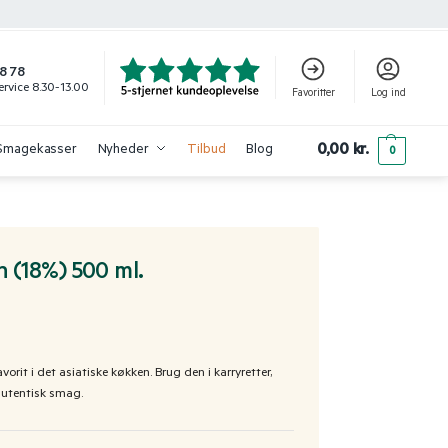
8 78
rvice 8.30-13.00
Favoritter
Log ind
0,00
kr.
Smagekasser
Nyheder
Tilbud
Blog
0
 (18%) 500 ml.
rit i det asiatiske køkken. Brug den i karryretter,
autentisk smag.