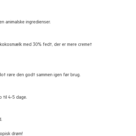
n animalske ingredienser.
nd kokosmælk med 30% fedt, der er mere cremet
blot røre den godt sammen igen før brug.
 til 4-5 dage.
.
ropisk drøm!