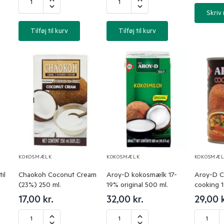
Skriv
Tilføj til kurv
Tilføj til kurv
KOKOSMÆLK
KOKOSMÆLK
KOKOSMÆL
il
Chaokoh Coconut Cream
Aroy-D kokosmælk 17-
Aroy-D C
(23%) 250 ml.
19% original 500 ml.
cooking 
17,00
kr.
32,00
kr.
29,00