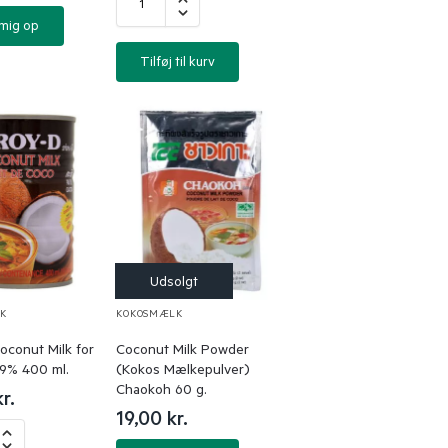
 mig op
Tilføj til kurv
K
KOKOSMÆLK
oconut Milk for
Coconut Milk Powder
19% 400 ml.
(Kokos Mælkepulver)
Chaokoh 60 g.
kr.
19,00
kr.