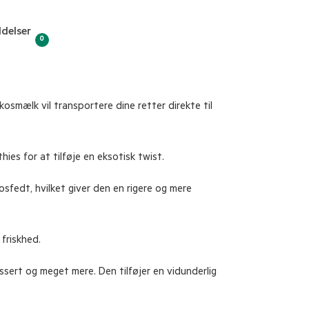
delser
0
smælk vil transportere dine retter direkte til
hies for at tilføje en eksotisk twist.
fedt, hvilket giver den en rigere og mere
friskhed.
ssert og meget mere. Den tilføjer en vidunderlig