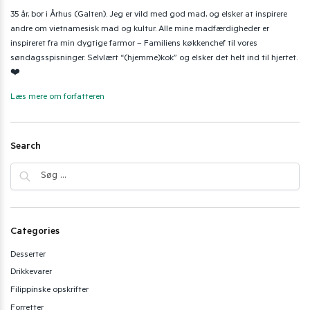
35 år, bor i Århus (Galten). Jeg er vild med god mad, og elsker at inspirere
andre om vietnamesisk mad og kultur. Alle mine madfærdigheder er
inspireret fra min dygtige farmor – Familiens køkkenchef til vores
søndagsspisninger. Selvlært “(hjemme)kok” og elsker det helt ind til hjertet.
❤️
Læs mere om forfatteren
Search
Categories
Desserter
Drikkevarer
Filippinske opskrifter
Forretter