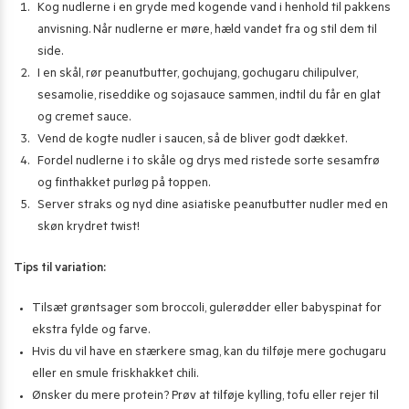
Kog nudlerne i en gryde med kogende vand i henhold til pakkens
anvisning. Når nudlerne er møre, hæld vandet fra og stil dem til
side.
I en skål, rør peanutbutter, gochujang, gochugaru chilipulver,
sesamolie, riseddike og sojasauce sammen, indtil du får en glat
og cremet sauce.
Vend de kogte nudler i saucen, så de bliver godt dækket.
Fordel nudlerne i to skåle og drys med ristede sorte sesamfrø
og finthakket purløg på toppen.
Server straks og nyd dine asiatiske peanutbutter nudler med en
skøn krydret twist!
Tips til variation:
Tilsæt grøntsager som broccoli, gulerødder eller babyspinat for
ekstra fylde og farve.
Hvis du vil have en stærkere smag, kan du tilføje mere gochugaru
eller en smule friskhakket chili.
Ønsker du mere protein? Prøv at tilføje kylling, tofu eller rejer til