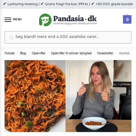
✔ Lynhurtig levering | ✔ Gratis fragt fra kun 399 kr. | ✔ +50.000 glade kunder
0
MENU
Søg
Forside
Blog
Opskrifter
Opskrifter til enhver lejlighed
Hovedretter
Asiatiske peanutbutter nudler med gochujang – Klar på under 20 minutter
/
/
/
/
/