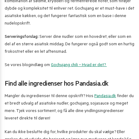
kombination af sødme, krydderi og fermenterede noter, som tilføjer
dybde og kompleksitet til enhver ret. Gochujang er et must-have i det
asiatiske køkken, og det fungerer fantastisk som en base i denne
nudelopskrift.
Serveringsforslag:
Server dine nudler som en hovedret, eller som en
del af en større asiatisk middag. De fungerer også godt som en hurtig
frokostret eller en let aftensmad.
Se vores blogindlæg om
Gochujang chili – Hvad er det?
Find alle ingredienser hos Pandasia.dk
Mangler du ingredienser til denne opskrift? Hos
Pandasia.dk
finder du
et bredt udvalg af asiatiske nudler, gochujang, sojasauce og meget
mere. Tjek vores sortiment, og få alle dine yndlingsingredienser
leveret direkte til døren!
Kan du ikke beslutte dig for, hvilke produkter du skal vælge? Eller