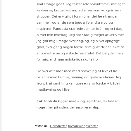
skal smage godt. Jeg tester selv opskrifterne i mit eget
køkken og bruger kun ingredienser, som vi også har i
shoppen. Det er vigtigt for mig, at det hele hænger
sammen, og at du som bruger føler dig tryg og
inspireret. Pandasia startede som en idé – og er i dag
blevet min hverdag. Jeg har stadig meget at lære, men
jeg gør mig umage hver dag, og jeg bliver oprigtigt
glad, hver gang nogen fortæller mig, at de har lavet en
af opskrifterne og elskede resultatet. Det betyder mere
for mig, end man måske lige skulle tro.
Udover at nørde med mad prøver jeg at leve et liv i
balance med familie, træning og gode relationer. Jeg
tror på, at små ting kan gøre en stor forskel – både i
madlavning og i livet.
Tak fordi du kigger med – og jeg håber, du finder
noget her på siden, der inspirerer dig.
Posted in:
Hovedretter
,
Koreanske opskrifter