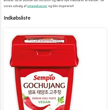
ønsker du at udvide din horisont og lære nye madvarer at kende? Se
vores udvalg af
smagekasser
og bliv inspireret!
Indkøbsliste