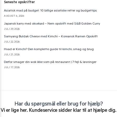
Seneste opskrifter
Asiatisk mad på budget: 10 billige asiatiske retter og budgettips
AUGUST 6, 2026
Japansk karry med oksekød – Nem opskrift med S&B Golden Curry
JULI 29, 2026
Samyang Buldak Cheese med Kimchi – Koreansk Ramen Opskrift
JULI 22, 2026
Hvad er Kimchi? Den komplette guide til kimchi, smag og brug
JULI 21, 2026
Derfor smager din wok ikke som på restaurant | 7 fejl & løsninger
JULI 17, 2026
Har du spørgsmål eller brug for hjælp?
Vi er lige her. Kundeservice sidder klar til at hjælpe dig.