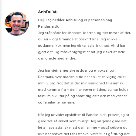
AnhDu Vu
Hej! Jeg hedder AnhDu og er personen bag
Pandasia.dk.
Jeg står både for shoppen, idéerne, og det meste af det,
du ser – også mange af opskrifterne. Jeg er ikke
uddannet kok, men jeg elsker asiatisk mad. Altid har
gjort det. Og måske vigtigst af alt: jeg elsker at dele
den glæde med andre.
Jeg har vietnamesiske rødder og er vokset op i
Danmark, hvor maden altid har spillet en vigtig rolle i
mit liv. Jeg tror, det er der, min kærlighed til asiatisk
mad kommer fra – det har været måden, jeg har holdt
fast i min kultur på og samtidig delt den med venner
og familie herhjemme.
Når jeg udvikler opskrifter til Pandasia.dk, prøver jeg at
gøre det så enkelt som muligt. Jeg vil gerne gøre det
let at lave asiatisk mad derhjemme – også selvom du
ikke har prøvet det før. Det skal være til at gå til, og det