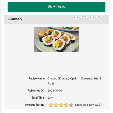
Skriv mig op
1 star
2 stars
3 stars
4 stars
5 stars
Rating
Summary
Recipe Name
Gimbap (Kimbap) Opskrift Koreansk Sushi
Rulle
Published On
2024-10-09
Total Time
60M
Average Rating
Based on
5
Review(s)