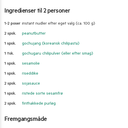
Ingredienser til 2 personer
1-2 poser
instant nudler efter eget valg (ca. 100 g)
2 spsk.
peanutbutter
1 spsk.
gochujang (koreansk chilipasta)
1 tsk.
gochugaru chilipulver (eller efter smag)
1 spsk.
sesamolie
1 spsk.
riseddike
2 spsk.
sojasauce
1 spsk.
ristede sorte sesamfrø
2 spsk.
finthakkede purløg
Fremgangsmåde