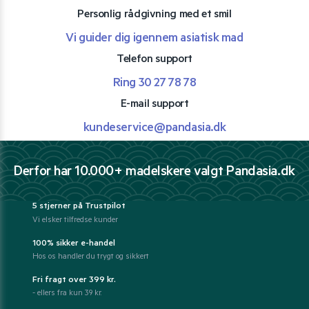
Personlig rådgivning med et smil
Vi guider dig igennem asiatisk mad
Telefon support
Ring 30 27 78 78
E-mail support
kundeservice@pandasia.dk
Derfor har 10.000+ madelskere valgt Pandasia.dk
5 stjerner på Trustpilot
Vi elsker tilfredse kunder
100% sikker e-handel
Hos os handler du trygt og sikkert
Fri fragt over 399 kr.
- ellers fra kun 39 kr.