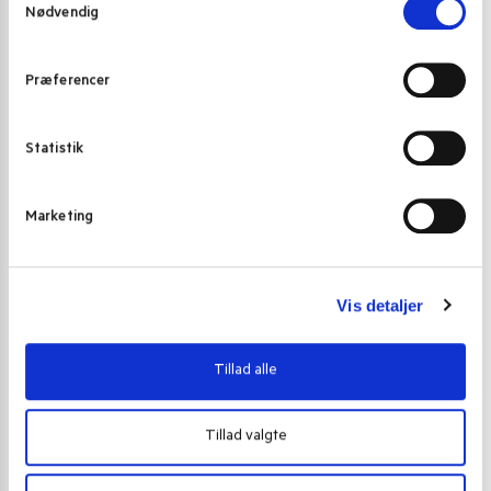
Gode alternativer til dette produkt
Nødvendig
a
m
t
Præferencer
y
k
k
Statistik
e
v
Marketing
a
l
g
Vis detaljer
Tillad alle
Tillad valgte
INSTANT NUDLER & KOPNUDLER
INSTANT NUDL