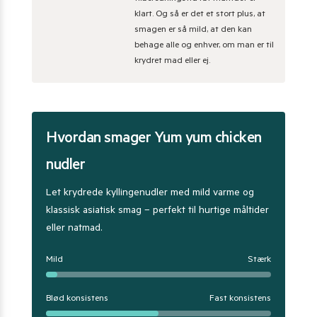
klart. Og så er det et stort plus, at
smagen er så mild, at den kan
behage alle og enhver, om man er til
krydret mad eller ej.
Hvordan smager Yum yum chicken
nudler
Let krydrede kyllingenudler med mild varme og
klassisk asiatisk smag – perfekt til hurtige måltider
eller natmad.
Mild
Stærk
Blød konsistens
Fast konsistens