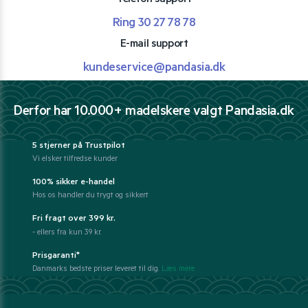
Ring 30 27 78 78
E-mail support
kundeservice@pandasia.dk
Derfor har 10.000+ madelskere valgt Pandasia.dk
5 stjerner på Trustpilot
Vi elsker tilfredse kunder
100% sikker e-handel
Hos os handler du trygt og sikkert
Fri fragt over 399 kr.
- ellers fra kun 39 kr.
Prisgaranti*
Danmarks bedste priser leveret til dig.
Læs mere