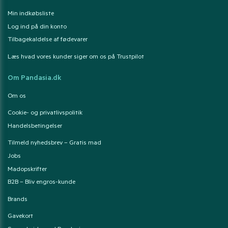
Min indkøbsliste
Log ind på din konto
Tilbagekaldelse af fødevarer
Læs hvad vores kunder siger om os på Trustpilot
Om Pandasia.dk
Om os
Cookie- og privatlivspolitik
Handelsbetingelser
Tilmeld nyhedsbrev – Gratis mad
Jobs
Madopskrifter
B2B – Bliv engros-kunde
Brands
Gavekort