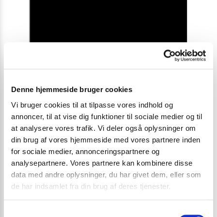
Denne hjemmeside bruger cookies
Se hele opskriften her
Vi bruger cookies til at tilpasse vores indhold og
annoncer, til at vise dig funktioner til sociale medier og til
at analysere vores trafik. Vi deler også oplysninger om
din brug af vores hjemmeside med vores partnere inden
for sociale medier, annonceringspartnere og
analysepartnere. Vores partnere kan kombinere disse
Varenummer (SKU):
3564-9-1
data med andre oplysninger, du har givet dem, eller som
Kategorier:
Black Friday
,
Instant nudler & kopnudler
de har indsamlet fra din brug af deres tjenester.
S