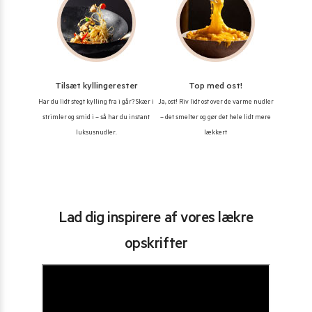
Tilsæt kyllingerester
Top med ost!
Har du lidt stegt kylling fra i går? Skær i
Ja, ost! Riv lidt ost over de varme nudler
strimler og smid i – så har du instant
– det smelter og gør det hele lidt mere
luksusnudler.
lækkert
Lad dig inspirere af vores lækre
opskrifter