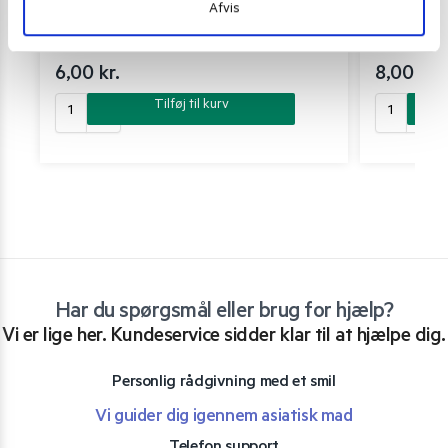
Afvis
Indomie Instant Noodles Chicken
Mama Pa-lo du
6,00
kr.
8,00
kr.
Tilføj til kurv
Har du spørgsmål eller brug for hjælp?
Vi er lige her. Kundeservice sidder klar til at hjælpe dig.
Personlig rådgivning med et smil
Vi guider dig igennem asiatisk mad
Telefon support