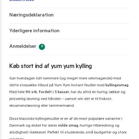
Næringsdeklaration
Yderligere information
Anmeldelser
0
Køb stort ind af yum yum kylling
Gør hverdagen lidt nemmere (og meget mere velsmagende) med
dette storpakke-tilbud på Yum Yum Instant Nudler med
kyllingesmag
.
Med hele
90 stk. fordelt i 3 kasser
, har du altid en hurtig, lækker og
prisvenlig løsning ved hånden – uanset om det er til frokost,
eksamenslæsning eller tømmermænd.
Disse klassiske kyllingenudler er en af de mest populære varianter i
Danmark og elsket for deres
milde smag
, hurtige tilberedning og
alsidighed i køkkenet. Perfekt til studerende, små budgetter og store