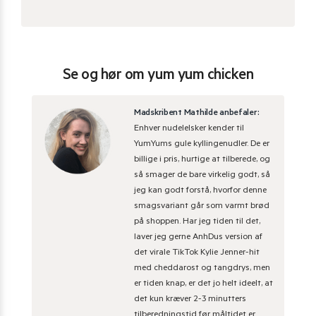
Se og hør om yum yum chicken
Madskribent Mathilde anbefaler:
Enhver nudelelsker kender til
YumYums gule kyllingenudler. De er
billige i pris, hurtige at tilberede, og
så smager de bare virkelig godt, så
jeg kan godt forstå, hvorfor denne
smagsvariant går som varmt brød
på shoppen. Har jeg tiden til det,
laver jeg gerne AnhDus version af
det virale TikTok Kylie Jenner-hit
med cheddarost og tangdrys, men
er tiden knap, er det jo helt ideelt, at
det kun kræver 2-3 minutters
tilberedningstid før måltidet er