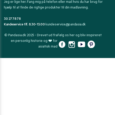
Jeg er lige her. Fang mig på telefon eller mail hvis du har brug for
hjælp til at finde de rigtige produkter til din madlavning.
30 27 78 78
Kundeservice tlf. 8.30-13.00
kundeservice@pandasia.dk
© Pandasia.dk 2025 - Drevet ud fra
Følg os her og bliv inspireret
en personlig historie og ❤️ for
asiatisk mad