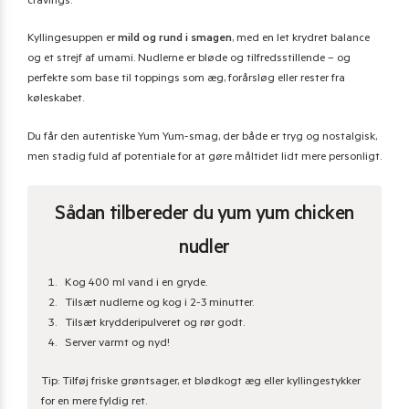
cravings.
Kyllingesuppen er
mild og rund i smagen
, med en let krydret balance
og et strejf af umami. Nudlerne er bløde og tilfredsstillende – og
perfekte som base til toppings som æg, forårsløg eller rester fra
køleskabet.
Du får den autentiske Yum Yum-smag, der både er tryg og nostalgisk,
men stadig fuld af potentiale for at gøre måltidet lidt mere personligt.
Sådan tilbereder du yum yum chicken
nudler
Kog 400 ml vand i en gryde.
Tilsæt nudlerne og kog i 2-3 minutter.
Tilsæt krydderipulveret og rør godt.
Server varmt og nyd!
Tip: Tilføj friske grøntsager, et blødkogt æg eller kyllingestykker
for en mere fyldig ret.