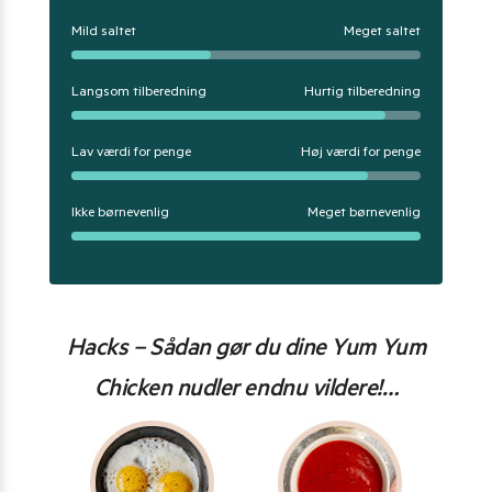
Mild saltet
Meget saltet
Langsom tilberedning
Hurtig tilberedning
Lav værdi for penge
Høj værdi for penge
Ikke børnevenlig
Meget børnevenlig
Hacks – Sådan gør du dine Yum Yum
Chicken nudler endnu vildere!…