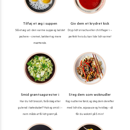
Tilføj et æg i suppen
Giv dem et krydret kick
Slå et æg ud i den varme suppe og lad det
Dryp lidt sriracha eller chiliflager i –
pochere – cremet, lækkert og mere
perfekt hvis du kan lide lidt varme!
mættende.
Smid grøntsagsrester i
Steg dem som woknudler
Har du lidt broccoli, forårsløg eller
Kog nudlerne først, og steg dem derefter
gulerod i køleskabet? Hak og smid i –
med lidt olie, sojasauce og hvidløg – så
nem måde at få lidt grønt på.
får du wokstil på 5 min!