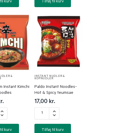
til kurv
Tilføj til kurv
UDLER &
INSTANT NUDLER &
R
KOPNUDLER
 Instant Kimchi
Paldo Instant Noodles-
oodles
Hot & Spicy teumsae
r.
17,00
kr.
til kurv
Tilføj til kurv