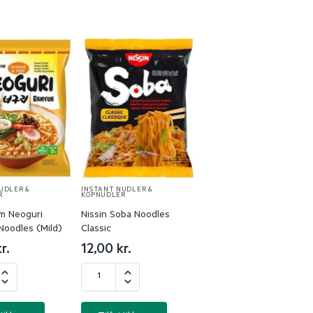
UDLER &
INSTANT NUDLER &
R
KOPNUDLER
m Neoguri
Nissin Soba Noodles
Noodles (Mild)
Classic
r.
12,00
kr.