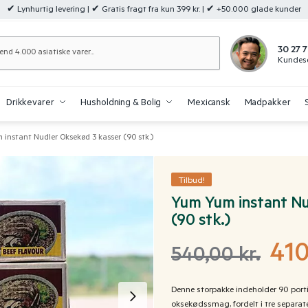
✔ Lynhurtig levering | ✔ Gratis fragt fra kun 399 kr. | ✔ +50.000 glade kunder
Søg
30 27 7
Kundese
Drikkevarer
Husholdning & Bolig
Mexicansk
Madpakker
 instant Nudler Oksekød 3 kasser (90 stk.)
Tilbud!
Yum Yum instant Nu
(90 stk.)
41
540,00
kr.
Denne storpakke indeholder 90 port
oksekødssmag, fordelt i tre separate 