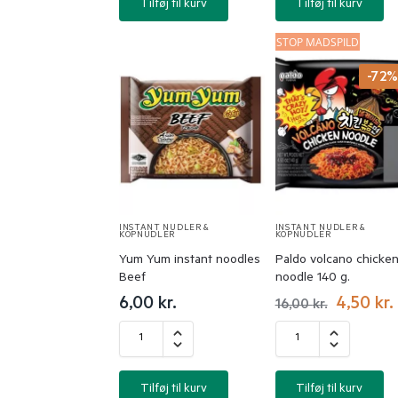
Tilføj til kurv
Tilføj til kurv
STOP MADSPILD
-72
INSTANT NUDLER &
INSTANT NUDLER &
KOPNUDLER
KOPNUDLER
Yum Yum instant noodles
Paldo volcano chicke
Beef
noodle 140 g.
6,00
kr.
4,50
kr.
16,00
kr.
Tilføj til kurv
Tilføj til kurv