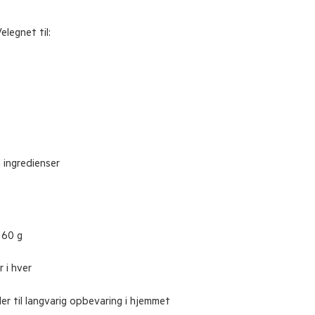
elegnet til:
 ingredienser
 60 g
 i hver
ler til langvarig opbevaring i hjemmet