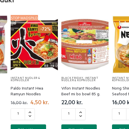
odukt
STOP MADSPILD
-72%
INSTANT NUDLER &
BLACK FRIDAY
,
INSTANT
INSTANT N
KOPNUDLER
NUDLER & KOPNUDLER
KOPNUDLE
Paldo Instant Hwa
Vifon Instant Noodles
Nong Shi
Ramyun Noodles
Beef mi bo bowl 85 g.
Seafood 
4,50
kr.
22,00
kr.
16,00
k
16,00
kr.