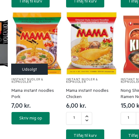
Tilføj til kurv
Tilføj til kurv
Tilføj 
%
INSTANT NUDLER &
INSTANT NUDLER &
INSTANT N
KOPNUDLER
KOPNUDLER
KOPNUDLE
n
Mama instant noodles
Mama instant noodles
Nong Shim
Pork
Chicken
Ramen N
7,00
kr.
6,00
kr.
15,00
k
Skriv mig op
Tilføj til kurv
Tilføj 