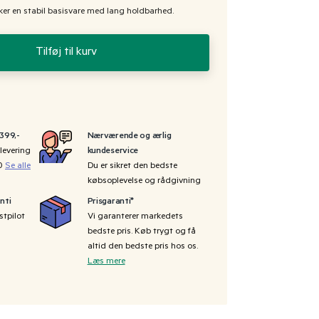
nsker en stabil basisvare med lang holdbarhed.
Tilføj til kurv
 399,-
Nærværende og ærlig
levering
kundeservice
00
Se alle
Du er sikret den bedste
købsoplevelse og rådgivning
nti
Prisgaranti*
stpilot
Vi garanterer markedets
bedste pris. Køb trygt og få
altid den bedste pris hos os.
Læs mere