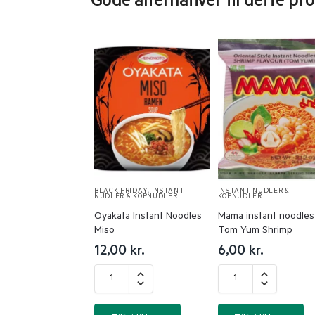
Gode alternativer til dette pr
BLACK FRIDAY
,
INSTANT
INSTANT NUDLER &
NUDLER & KOPNUDLER
KOPNUDLER
Oyakata Instant Noodles
Mama instant noodles
Miso
Tom Yum Shrimp
12,00
kr.
6,00
kr.