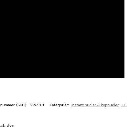
enummer (SKU):
3567-1-1
Kategorier:
Instant nudler & kopnudler
,
Jul