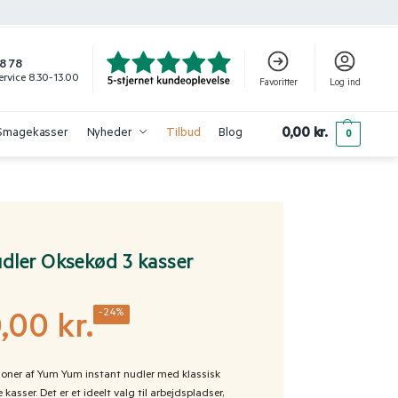
8 78
rvice 8.30-13.00
Favoritter
Log ind
0,00
kr.
Smagekasser
Nyheder
Tilbud
Blog
0
dler Oksekød 3 kasser
-24%
0,00
kr.
ioner af Yum Yum instant nudler med klassisk
kasser. Det er et ideelt valg til arbejdspladser,