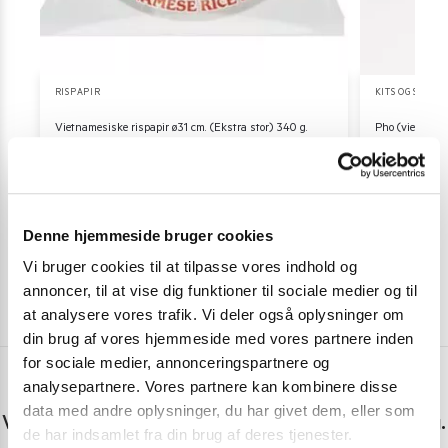
RISPAPIR
KITS OG STAR
Vietnamesiske rispapir ø31 cm. (Ekstra stor) 340 g.
Pho (vietname
28,00
kr.
182,00 k
Tilføj til kurv
Denne hjemmeside bruger cookies
Vi bruger cookies til at tilpasse vores indhold og
annoncer, til at vise dig funktioner til sociale medier og til
at analysere vores trafik. Vi deler også oplysninger om
din brug af vores hjemmeside med vores partnere inden
for sociale medier, annonceringspartnere og
analysepartnere. Vores partnere kan kombinere disse
Har du spørgsmål eller brug for hjælp?
data med andre oplysninger, du har givet dem, eller som
Vi er lige her. Kundeservice sidder klar til at hjælpe dig.
de har indsamlet fra din brug af deres tjenester.