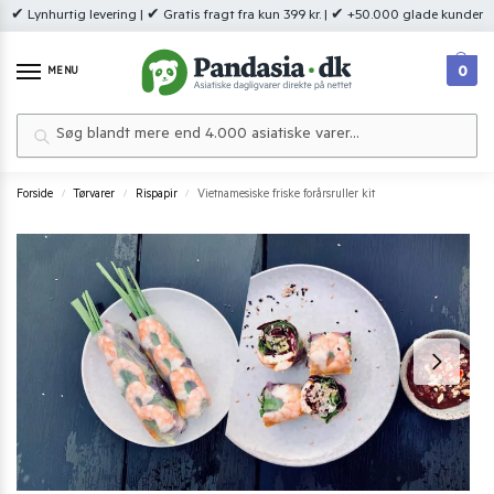
✔ Lynhurtig levering | ✔ Gratis fragt fra kun 399 kr. | ✔ +50.000 glade kunder
0
MENU
Søg
Forside
Tørvarer
Rispapir
Vietnamesiske friske forårsruller kit
/
/
/