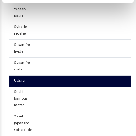
Wasabi
paste
Syltede
ingefær
Sesamfrø
hvide
Sesamfrø
sorte
Udstyr
Sushi
bambus
måtte
2 sæt
japanske
spisepinde