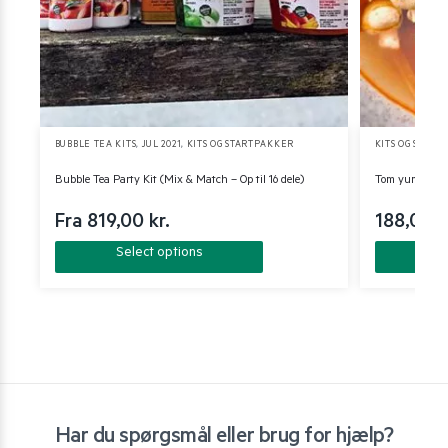
BUBBLE TEA KITS
,
JUL 2021
,
KITS OG STARTPAKKER
KITS OG STAR
Bubble Tea Party Kit (Mix & Match – Op til 16 dele)
Tom yum suppe 
Fra 819,00 kr.
188,00 k
Select options
Har du spørgsmål eller brug for hjælp?