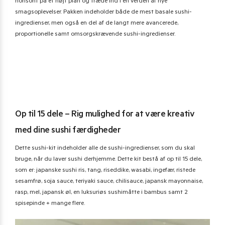
horisont på et højt plan og træde ind i en verden af nye
smagsoplevelser. Pakken indeholder både de mest basale sushi-
ingredienser, men også en del af de langt mere avancerede,
proportionelle samt omsorgskrævende sushi-ingredienser.
Op til 15 dele – Rig mulighed for at være kreativ
med dine sushi færdigheder
Dette sushi-kit indeholder alle de sushi-ingredienser, som du skal
bruge, når du laver sushi derhjemme. Dette kit bestå af op til 15 dele,
som er: japanske sushi ris, tang, riseddike, wasabi, ingefær, ristede
sesamfrø, soja sauce, teriyaki sauce, chilisauce, japansk mayonnaise,
rasp, mel, japansk øl, en luksuriøs sushimåtte i bambus samt 2
spisepinde + mange flere.