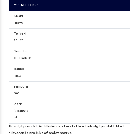
Ekstra tilbehør
Sushi
mayo
Teriyaki
sauce
Sriracha
chili sauce
panko
rasp
tempura
mel
2 stk.
japanske
øl
Udsolgt produkt: Vi tillader os at erstatte et udsolgt produkt til et
tilsvarende produkt af andet mærke.