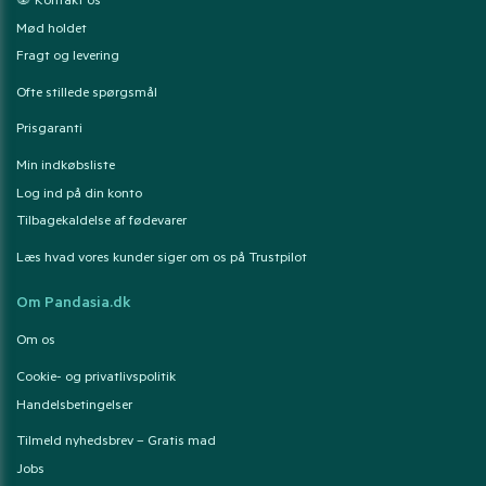
🐼 Kontakt os
Mød holdet
Fragt og levering
Ofte stillede spørgsmål
Prisgaranti
Min indkøbsliste
Log ind på din konto
Tilbagekaldelse af fødevarer
Læs hvad vores kunder siger om os på Trustpilot
Om Pandasia.dk
Om os
Cookie- og privatlivspolitik
Handelsbetingelser
Tilmeld nyhedsbrev – Gratis mad
Jobs