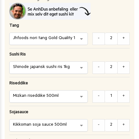
Tang
-
+
Sushi Ris
-
+
Riseddike
-
+
Sojasauce
-
+