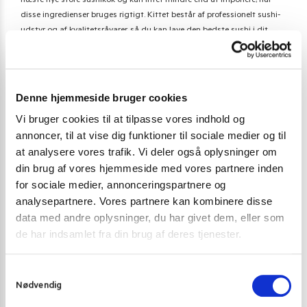
næste nye store sushikok og kan intet mindre end at imponere, når
disse ingredienser bruges rigtigt. Kittet består af professionelt sushi-
udstyr og af kvalitetsråvarer, så du kan lave den bedste sushi i dit
eget hjem på et professionelt plan på restaurant niveau.
Med denne pakke kan du kreere et hav af forskelligartede sushi
opskrifter afhængigt af, hvilken fisk du vælger at bruge til din sushi.
Denne hjemmeside bruger cookies
Ingredienserne er for den øvede eller den eventyrlystne sushi-
Vi bruger cookies til at tilpasse vores indhold og
entusiast, og kan bruges i flere forskellige kombinationer, alt efter hvad
annoncer, til at vise dig funktioner til sociale medier og til
du ønsker at lave. Denne pakke er alt om at imponere og er for dig som
at analysere vores trafik. Vi deler også oplysninger om
gerne vil fordybe dig i kunsten at lave hjemmelavet sushi.
din brug af vores hjemmeside med vores partnere inden
for sociale medier, annonceringspartnere og
Sammenlign sushi kits
analysepartnere. Vores partnere kan kombinere disse
data med andre oplysninger, du har givet dem, eller som
Hvilke pakke passer til dine behov?
de har indsamlet fra din brug af deres tjenester.
Sushi kit –
Sushi kit –
Sushi kit – Mini
S
Standard
Deluxe
Til
Nødvendig
a
Til
Til den
nybegynderen
m
nybegynderen
øvede (16