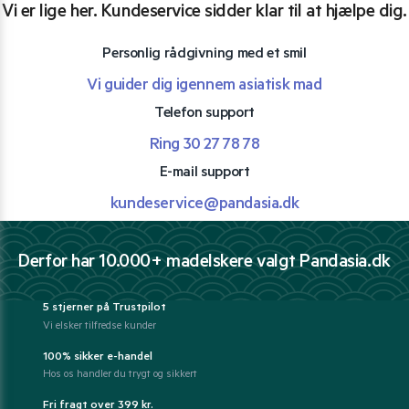
Vi er lige her. Kundeservice sidder klar til at hjælpe dig.
Personlig rådgivning med et smil
Vi guider dig igennem asiatisk mad
Telefon support
Ring 30 27 78 78
E-mail support
kundeservice@pandasia.dk
Derfor har 10.000+ madelskere valgt Pandasia.dk
5 stjerner på Trustpilot
Vi elsker tilfredse kunder
100% sikker e-handel
Hos os handler du trygt og sikkert
Fri fragt over 399 kr.