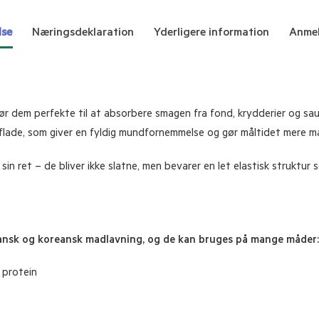
lse
Næringsdeklaration
Yderligere information
Anmel
r dem perfekte til at absorbere smagen fra fond, krydderier og sau
flade, som giver en fyldig mundfornemmelse og gør måltidet mere mæ
sin ret – de bliver ikke slatne, men bevarer en let elastisk struktur 
pansk og koreansk madlavning, og de kan bruges på mange måder:
 protein