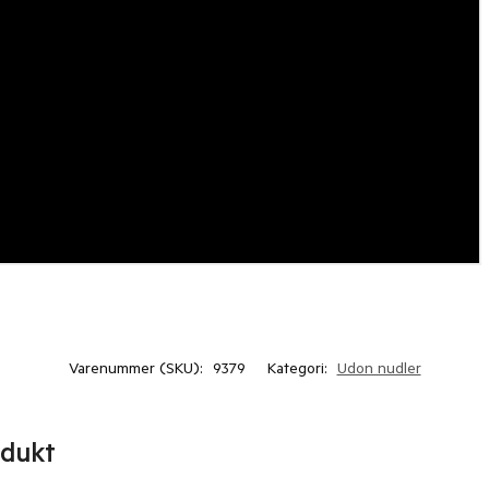
Varenummer (SKU):
9379
Kategori:
Udon nudler
odukt