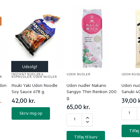
%
INSTANT NUDLER &
UDON NUDLER
UDON NUD
R
KOPNUDLER
,
UDON NUDLER
Udon
Itsuki Yaki Udon Noodle
Udon nudler Nakano
Udon nud
Soy Sauce 678 g.
Sangyo Thin Renkon 200
Sanuki 4
g.
.
42,00
kr.
39,00
65,00
kr.
Skriv mig op
Tilføj 
Tilføj til kurv