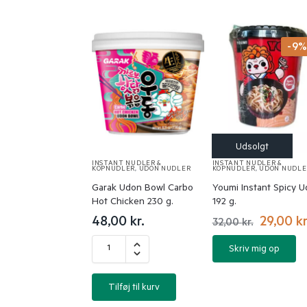
-9
INSTANT NUDLER &
INSTANT NUDLER &
KOPNUDLER
,
UDON NUDLER
KOPNUDLER
,
UDON NUDLE
Garak Udon Bowl Carbo
Youmi Instant Spicy 
Hot Chicken 230 g.
192 g.
48,00
kr.
29,00
kr
32,00
kr.
Skriv mig op
Tilføj til kurv