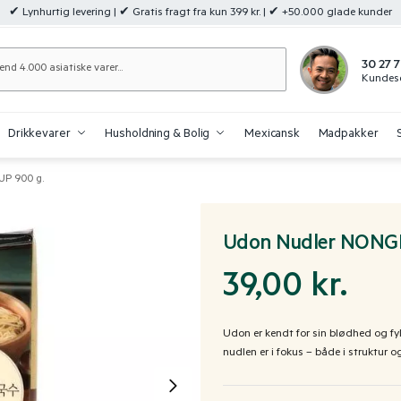
✔ Lynhurtig levering | ✔ Gratis fragt fra kun 399 kr. | ✔ +50.000 glade kunder
Søg
30 27 7
Kundese
Drikkevarer
Husholdning & Bolig
Mexicansk
Madpakker
P 900 g.
Udon Nudler NONG
39,00
kr.
Udon er kendt for sin blødhed og fyl
nudlen er i fokus – både i struktur 