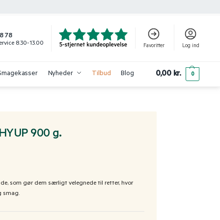
8 78
rvice 8.30-13.00
Favoritter
Log ind
0,00
kr.
Smagekasser
Nyheder
Tilbud
Blog
0
HYUP 900 g.
de, som gør dem særligt velegnede til retter, hvor
og smag.