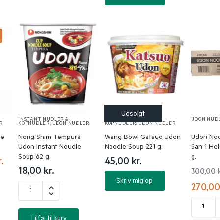
%
INSTANT NUDLER &
INSTANT NUDLER &
UDON NUD
R
KOPNUDLER
,
UDON NUDLER
KOPNUDLER
,
UDON NUDLER
le
Nong Shim Tempura
Wang Bowl Gatsuo Udon
Udon Noo
Udon Instant Noudle
Noodle Soup 221 g.
San 1 He
Soup 62 g.
g.
r.
45,00
kr.
18,00
kr.
300,00
Skriv mig op
270,0
Tilføj til kurv