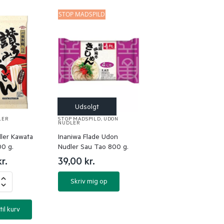
STOP MADSPILD
LER
STOP MADSPILD
,
UDON
NUDLER
ler Kawata
Inaniwa Flade Udon
00 g.
Nudler Sau Tao 800 g.
kr.
39,00
kr.
Skriv mig op
til kurv