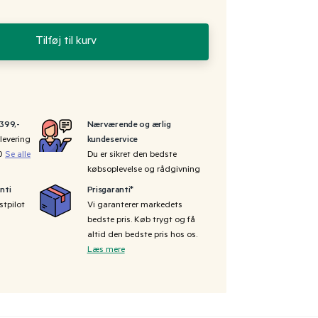
Tilføj til kurv
 399,-
Nærværende og ærlig
levering
kundeservice
00
Se alle
Du er sikret den bedste
købsoplevelse og rådgivning
nti
Prisgaranti*
stpilot
Vi garanterer markedets
bedste pris. Køb trygt og få
altid den bedste pris hos os.
Læs mere