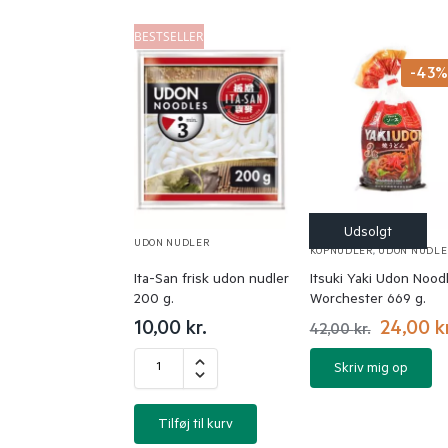
BESTSELLER
-43
UDON NUDLER
INSTANT NUDLER &
KOPNUDLER
,
UDON NUDLE
Ita-San frisk udon nudler
Itsuki Yaki Udon Nood
200 g.
Worchester 669 g.
10,00
kr.
24,00
k
42,00
kr.
Skriv mig op
Tilføj til kurv