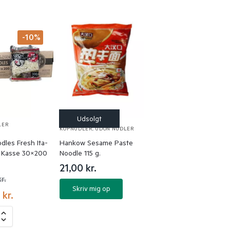
-10%
LER
INSTANT NUDLER &
KOPNUDLER
,
UDON NUDLER
dles Fresh Ita-
Hankow Sesame Paste
l Kasse 30×200
Noodle 115 g.
21,00
kr.
kr.
Skriv mig op
0
kr.