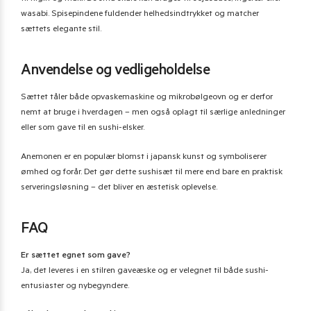
wasabi. Spisepindene fuldender helhedsindtrykket og matcher
sættets elegante stil.
Anvendelse og vedligeholdelse
Sættet tåler både opvaskemaskine og mikrobølgeovn og er derfor
nemt at bruge i hverdagen – men også oplagt til særlige anledninger
eller som gave til en sushi-elsker.
Anemonen er en populær blomst i japansk kunst og symboliserer
ømhed og forår. Det gør dette sushisæt til mere end bare en praktisk
serveringsløsning – det bliver en æstetisk oplevelse.
FAQ
Er sættet egnet som gave?
Ja, det leveres i en stilren gaveæske og er velegnet til både sushi-
entusiaster og nybegyndere.