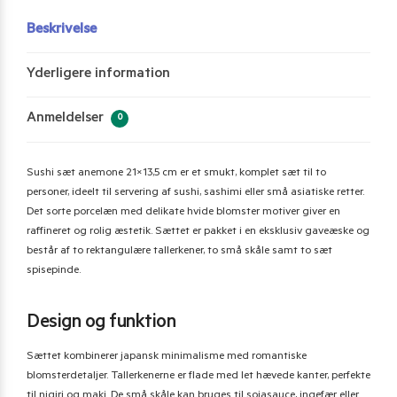
Beskrivelse
Yderligere information
Anmeldelser
0
Sushi sæt anemone 21×13,5 cm er et smukt, komplet sæt til to
personer, ideelt til servering af sushi, sashimi eller små asiatiske retter.
Det sorte porcelæn med delikate hvide blomster motiver giver en
raffineret og rolig æstetik. Sættet er pakket i en eksklusiv gaveæske og
består af to rektangulære tallerkener, to små skåle samt to sæt
spisepinde.
Design og funktion
Sættet kombinerer japansk minimalisme med romantiske
blomsterdetaljer. Tallerkenerne er flade med let hævede kanter, perfekte
til nigiri og maki. De små skåle kan bruges til sojasauce, ingefær eller