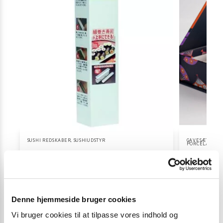
SUSHI REDSKABER
,
SUSHIUDSTYR
GAVESÆT OG Æ
PORCELÆN
,
SU
Sushi mold maki (small)
Kawaii Maiko S
29,00
kr.
369,00
k
Tilføj til kurv
Denne hjemmeside bruger cookies
Vi bruger cookies til at tilpasse vores indhold og