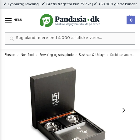
✔ Lynhurtig levering | ✔ Gratis fragt fra kun 399 kr. | ✔ +50.000 glade kunder
0
MENU
Søg
Forside
Non-food
Servering og spisepinde
Sushisæt & Udstyr
Sushi sæt anemone 21×13,5 cm – Elegant sushisæt til 2 pers.
/
/
/
/