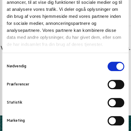
annoncer, til at vise dig funktioner til sociale medier og til
at analysere vores trafik. Vi deler også oplysninger om
din brug af vores hjemmeside med vores partnere inden
for sociale medier, annonceringspartnere og
analysepartnere. Vores partnere kan kombinere disse
data med andre oplysninger, du har givet dem, eller som
Har du spørgsmål eller brug for hjælp?
de har indsamlet fra din brug af deres tjenester.
Vi er lige her. Kundeservice sidder klar til at hjælpe dig.
S
Personlig rådgivning med et smil
Nødvendig
a
Vi guider dig igennem asiatisk mad
m
Telefon support
t
Præferencer
y
Ring 30 27 78 78
k
E-mail support
k
Statistik
e
kundeservice@pandasia.dk
v
Marketing
a
Derfor har 10.000+ madelskere valgt Pandasia.dk
l