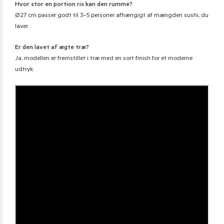
Hvor stor en portion ris kan den rumme?
Ø27 cm passer godt til 3–5 personer afhængigt af mængden sushi, du
laver.
Er den lavet af ægte træ?
Ja, modellen er fremstillet i træ med en sort finish for et moderne
udtryk.