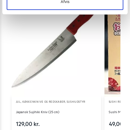
Afvis
JUL
,
KØKKENKNIVE OG REDSKABER
,
SUSHIUDSTYR
SUSHI REDSKA
Japansk Sujihiki Kniv (25 cm)
Sushi Mold Set
129,00
kr.
49,00
kr