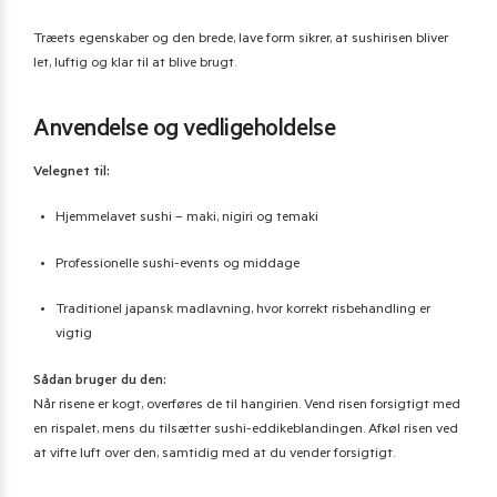
Træets egenskaber og den brede, lave form sikrer, at sushirisen bliver
let, luftig og klar til at blive brugt.
Anvendelse og vedligeholdelse
Velegnet til:
Hjemmelavet sushi – maki, nigiri og temaki
Professionelle sushi-events og middage
Traditionel japansk madlavning, hvor korrekt risbehandling er
vigtig
Sådan bruger du den:
Når risene er kogt, overføres de til hangirien. Vend risen forsigtigt med
en rispalet, mens du tilsætter sushi-eddikeblandingen. Afkøl risen ved
at vifte luft over den, samtidig med at du vender forsigtigt.