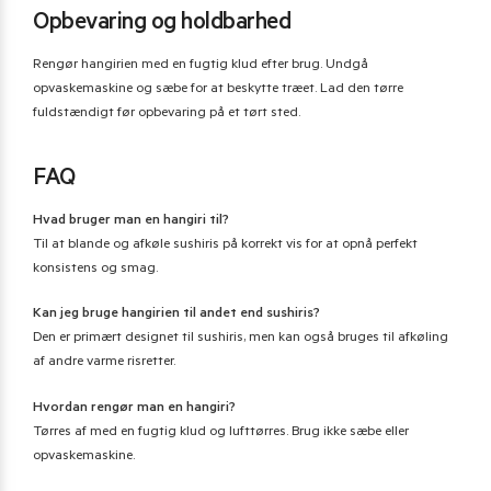
Opbevaring og holdbarhed
Rengør hangirien med en fugtig klud efter brug. Undgå
opvaskemaskine og sæbe for at beskytte træet. Lad den tørre
fuldstændigt før opbevaring på et tørt sted.
FAQ
Hvad bruger man en hangiri til?
Til at blande og afkøle sushiris på korrekt vis for at opnå perfekt
konsistens og smag.
Kan jeg bruge hangirien til andet end sushiris?
Den er primært designet til sushiris, men kan også bruges til afkøling
af andre varme risretter.
Hvordan rengør man en hangiri?
Tørres af med en fugtig klud og lufttørres. Brug ikke sæbe eller
opvaskemaskine.