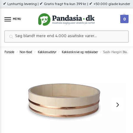
✔ Lynhurtig levering | ✔ Gratis fragt fra kun 399 kr. | ✔ +50.000 glade kunder
0
MENU
Søg
Forside
Non-food
Køkkenudstyr
Køkkenknive og redskaber
Sushi Hangiri Black Wood Ø27 cm.
/
/
/
/