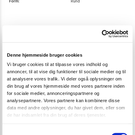
Form:
Rund
Vægt
0,3 kg
Denne hjemmeside bruger cookies
Land
Kina
Vi bruger cookies til at tilpasse vores indhold og
annoncer, til at vise dig funktioner til sociale medier og til
Brand
EDO Japan
at analysere vores trafik. Vi deler også oplysninger om
din brug af vores hjemmeside med vores partnere inden
Form
Rund
for sociale medier, annonceringspartnere og
analysepartnere. Vores partnere kan kombinere disse
Nudler
Hangiri
data med andre oplysninger, du har givet dem, eller som
de har indsamlet fra din brug af deres tjenester.
Materiale
Træ
S