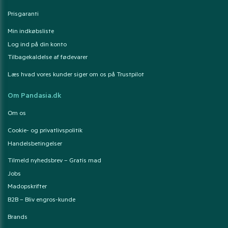
Prisgaranti
Min indkøbsliste
Log ind på din konto
Tilbagekaldelse af fødevarer
Læs hvad vores kunder siger om os på Trustpilot
Om Pandasia.dk
Om os
Cookie- og privatlivspolitik
Handelsbetingelser
Tilmeld nyhedsbrev – Gratis mad
Jobs
Madopskrifter
B2B – Bliv engros-kunde
Brands