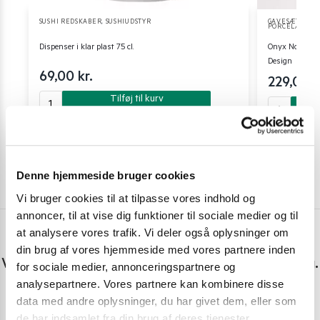
SUSHI REDSKABER
,
SUSHIUDSTYR
GAVESÆT OG Æ
PORCELÆN
,
SU
Dispenser i klar plast 75 cl.
Onyx Noir Sus
Design
69,00
kr.
229,00
k
Tilføj til kurv
Denne hjemmeside bruger cookies
Vi bruger cookies til at tilpasse vores indhold og
annoncer, til at vise dig funktioner til sociale medier og til
at analysere vores trafik. Vi deler også oplysninger om
Har du spørgsmål eller brug for hjælp?
din brug af vores hjemmeside med vores partnere inden
Vi er lige her. Kundeservice sidder klar til at hjælpe dig.
for sociale medier, annonceringspartnere og
analysepartnere. Vores partnere kan kombinere disse
Personlig rådgivning med et smil
data med andre oplysninger, du har givet dem, eller som
de har indsamlet fra din brug af deres tjenester.