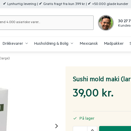
✔ Lynhurtig levering | ✔ Gratis fragt fra kun 399 kr. | ✔ +50.000 glade kunder
Søg
30 27 7
Kundese
Drikkevarer
Husholdning & Bolig
Mexicansk
Madpakker
(large)
Sushi mold maki (la
39,00
kr.
På lager