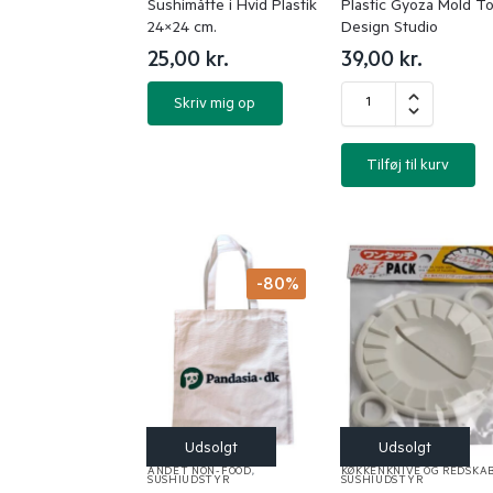
Sushimåtte i Hvid Plastik
Plastic Gyoza Mold T
24×24 cm.
Design Studio
25,00
kr.
39,00
kr.
Skriv mig op
Tilføj til kurv
-80%
ANDET NON-FOOD
,
KØKKENKNIVE OG REDSKA
SUSHIUDSTYR
SUSHIUDSTYR