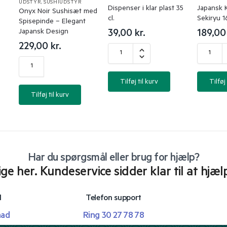
UDSTYR
,
SUSHIUDSTYR
Dispenser i klar plast 35
Japansk 
Onyx Noir Sushisæt med
cl.
Sekiryu 1
Spisepinde – Elegant
Japansk Design
39,00
kr.
189,0
229,00
kr.
Tilføj til kurv
Tilføj 
Tilføj til kurv
Har du spørgsmål eller brug for hjælp?
lige her. Kundeservice sidder klar til at hjæl
l
Telefon support
mad
Ring 30 27 78 78