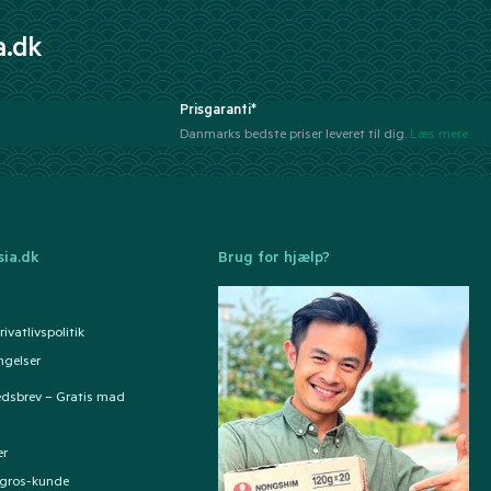
a.dk
Prisgaranti*
Danmarks bedste priser leveret til dig.
Læs mere
ia.dk
Brug for hjælp?
ivatlivspolitik
ngelser
edsbrev – Gratis mad
er
ngros-kunde