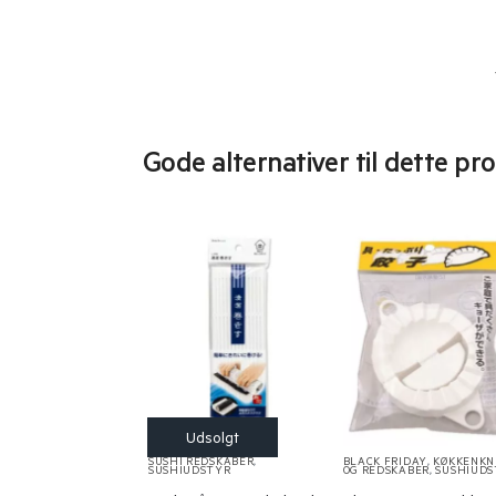
Gode alternativer til dette pr
SUSHI REDSKABER
,
BLACK FRIDAY
,
KØKKENKN
SUSHIUDSTYR
OG REDSKABER
,
SUSHIUDS