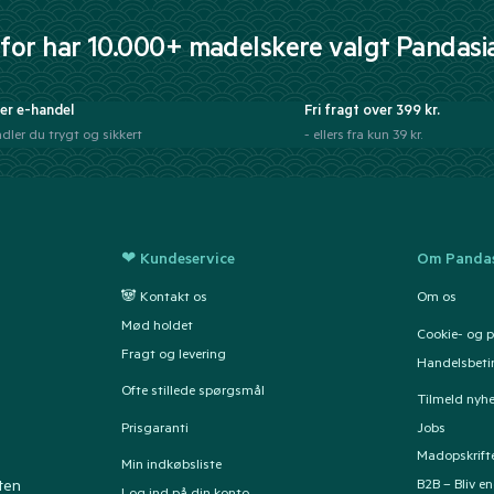
for har 10.000+ madelskere valgt Pandasi
er e-handel
Fri fragt over 399 kr.
dler du trygt og sikkert
- ellers fra kun 39 kr.
❤ Kundeservice
Om Pandas
🐼 Kontakt os
Om os
Mød holdet
Cookie- og pr
Fragt og levering
Handelsbeti
Ofte stillede spørgsmål
Tilmeld nyh
Prisgaranti
Jobs
Madopskrift
Min indkøbsliste
B2B – Bliv e
ten