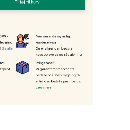
Tilføj til kurv
 399,-
Nærværende og ærlig
levering
kundeservice
00
Se alle
Du er sikret den bedste
købsoplevelse og rådgivning
nti
Prisgaranti*
stpilot
Vi garanterer markedets
bedste pris. Køb trygt og få
altid den bedste pris hos os.
Læs mere