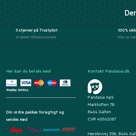
Der
5 stjerner på Trustpilot
100% sikk
Vi elsker tilfredse kunder
Hos os han
Her kan du betale med
Kontakt Pandasia.dk
Pandasia ApS
Marktoften 7B
8464 Galten
Din ordre pakkes forsigtigt og
CVR 40562087
sendes med
Hørslevvej 35B, 8464 Gal