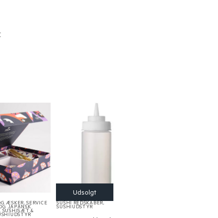
r
OG ÆSKER
,
SERVICE
SUSHI REDSKABER
,
 OG JAPANSK
SUSHIUDSTYR
,
SUSHISÆT &
USHIUDSTYR