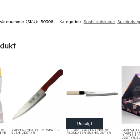
Varenummer (SKU):
50308
Kategorier:
Sushi redskaber
,
Sushiudsty
odukt
IVE
KØKKENKNIVE OG REDSKABER
,
JUL 2021
,
KØKKENKNIVE OG
GAVESÆT 
TYR
SUSHIUDSTYR
REDSKABER
,
SUSHIUDSTYR
- ASIATISK
PORCELÆN
UDSTYR
,
S