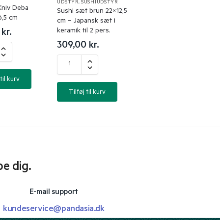
UDSTYR
,
SUSHIUDSTYR
Kniv Deba
Sushi sæt brun 22×12,5
6,5 cm
cm – Japansk sæt i
keramik til 2 pers.
0
kr.
309,00
kr.
til kurv
Tilføj til kurv
pe dig.
E-mail support
kundeservice@pandasia.dk