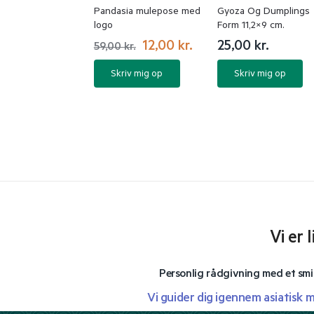
Pandasia mulepose med
Gyoza Og Dumplings
logo
Form 11,2×9 cm.
12,00
kr.
25,00
kr.
59,00
kr.
Skriv mig op
Skriv mig op
Vi er 
Personlig rådgivning med et smi
Vi guider dig igennem asiatisk 