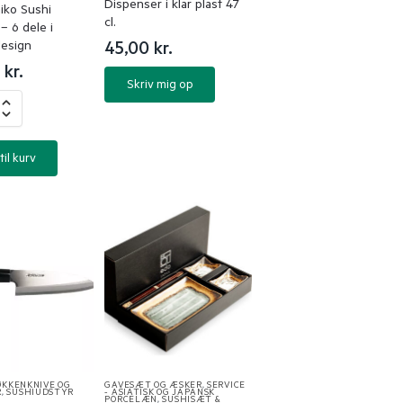
Dispenser i klar plast 47
iko Sushi
cl.
 6 dele i
design
45,00
kr.
0
kr.
Skriv mig op
til kurv
ØKKENKNIVE OG
GAVESÆT OG ÆSKER
,
SERVICE
R
,
SUSHIUDSTYR
- ASIATISK OG JAPANSK
PORCELÆN
,
SUSHISÆT &