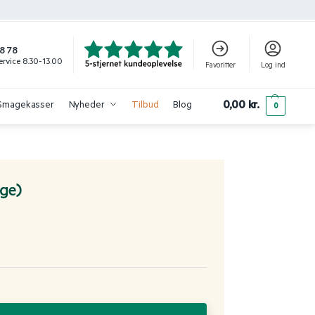
8 78
rvice 8.30-13.00
Favoritter
Log ind
0,00
kr.
Smagekasser
Nyheder
Tilbud
Blog
0
rge)