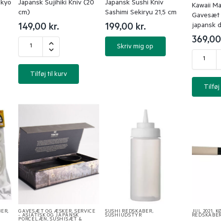
okyo
Japansk Sujihiki Kniv (20
Japansk Sushi Kniv
Kawaii Ma
cm)
Sashimi Sekiryu 21,5 cm
Gavesæt –
japansk 
149,00
kr.
199,00
kr.
369,0
Skriv mig op
Tilføj til kurv
Tilføj 
BER
,
GAVESÆT OG ÆSKER
,
SERVICE
SUSHI REDSKABER
,
JUL 2021
,
K
- ASIATISK OG JAPANSK
SUSHIUDSTYR
REDSKABE
PORCELÆN
,
SUSHISÆT &