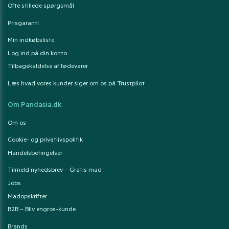
Ofte stillede spørgsmål
Prisgaranti
Min indkøbsliste
Log ind på din konto
Tilbagekaldelse af fødevarer
Læs hvad vores kunder siger om os på Trustpilot
Om Pandasia.dk
Om os
Cookie- og privatlivspolitik
Handelsbetingelser
Tilmeld nyhedsbrev – Gratis mad
Jobs
Madopskrifter
B2B – Bliv engros-kunde
Brands