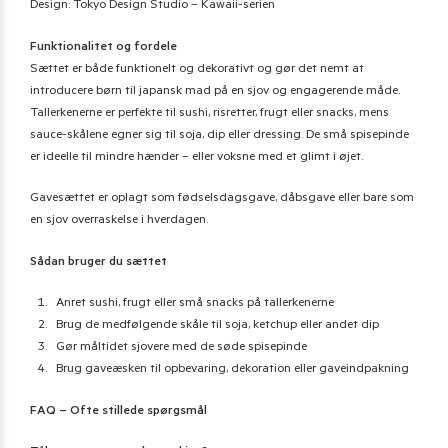
Design: Tokyo Design Studio – Kawaii-serien
Funktionalitet og fordele
Sættet er både funktionelt og dekorativt og gør det nemt at
introducere børn til japansk mad på en sjov og engagerende måde.
Tallerkenerne er perfekte til sushi, risretter, frugt eller snacks, mens
sauce-skålene egner sig til soja, dip eller dressing. De små spisepinde
er ideelle til mindre hænder – eller voksne med et glimt i øjet.
Gavesættet er oplagt som fødselsdagsgave, dåbsgave eller bare som
en sjov overraskelse i hverdagen.
Sådan bruger du sættet
Anret sushi, frugt eller små snacks på tallerkenerne
Brug de medfølgende skåle til soja, ketchup eller andet dip
Gør måltidet sjovere med de søde spisepinde
Brug gaveæsken til opbevaring, dekoration eller gaveindpakning
FAQ – Ofte stillede spørgsmål