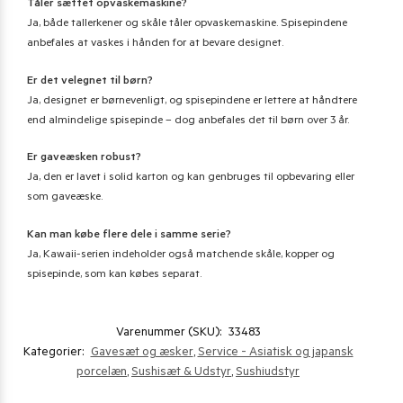
Tåler sættet opvaskemaskine?
Ja, både tallerkener og skåle tåler opvaskemaskine. Spisepindene
anbefales at vaskes i hånden for at bevare designet.
Er det velegnet til børn?
Ja, designet er børnevenligt, og spisepindene er lettere at håndtere
end almindelige spisepinde – dog anbefales det til børn over 3 år.
Er gaveæsken robust?
Ja, den er lavet i solid karton og kan genbruges til opbevaring eller
som gaveæske.
Kan man købe flere dele i samme serie?
Ja, Kawaii-serien indeholder også matchende skåle, kopper og
spisepinde, som kan købes separat.
Varenummer (SKU):
33483
Kategorier:
Gavesæt og æsker
,
Service - Asiatisk og japansk
porcelæn
,
Sushisæt & Udstyr
,
Sushiudstyr