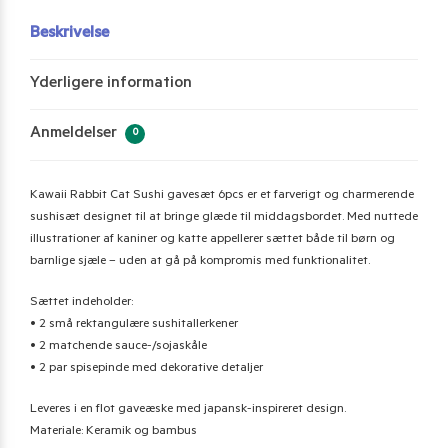
Beskrivelse
Yderligere information
Anmeldelser
0
Kawaii Rabbit Cat Sushi gavesæt 6pcs er et farverigt og charmerende
sushisæt designet til at bringe glæde til middagsbordet. Med nuttede
illustrationer af kaniner og katte appellerer sættet både til børn og
barnlige sjæle – uden at gå på kompromis med funktionalitet.
Sættet indeholder:
• 2 små rektangulære sushitallerkener
• 2 matchende sauce-/sojaskåle
• 2 par spisepinde med dekorative detaljer
Leveres i en flot gaveæske med japansk-inspireret design.
Materiale: Keramik og bambus