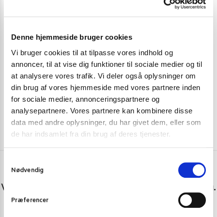
BLACK FRIDAY
,
KØKKENKNIVE OG REDSKABER
,
JUL 2021
,
KØKK
SUSHIUDSTYR
Denne hjemmeside bruger cookies
Plastic Gyoza Mold Tokyo Design Studio
Japansk Kniv D
Vi bruger cookies til at tilpasse vores indhold og
39,00
kr.
189,00
k
annoncer, til at vise dig funktioner til sociale medier og til
at analysere vores trafik. Vi deler også oplysninger om
Tilføj til kurv
din brug af vores hjemmeside med vores partnere inden
for sociale medier, annonceringspartnere og
analysepartnere. Vores partnere kan kombinere disse
data med andre oplysninger, du har givet dem, eller som
de har indsamlet fra din brug af deres tjenester.
S
Nødvendig
a
Har du spørgsmål eller brug for hjælp?
m
Vi er lige her. Kundeservice sidder klar til at hjælpe dig.
t
Præferencer
y
Personlig rådgivning med et smil