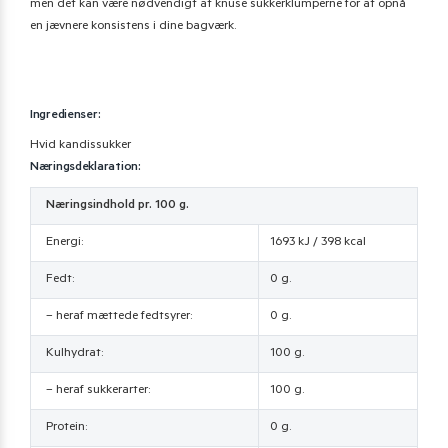
men det kan være nødvendigt at knuse sukkerklumperne for at opnå
en jævnere konsistens i dine bagværk.
Ingredienser:
Hvid kandissukker
Næringsdeklaration:
Næringsindhold pr. 100 g.
Energi:
1693 kJ / 398 kcal
Fedt:
0 g.
– heraf mættede fedtsyrer:
0 g.
Kulhydrat:
100 g.
– heraf sukkerarter:
100 g.
Protein:
0 g.