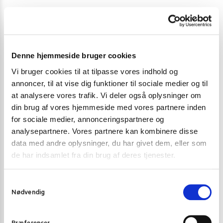
Du skal være
logged in
for at afgive en anmeldelse.
Denne hjemmeside bruger cookies
Varenummer (SKU):
6856
Kategorier:
Krydderier
,
Krydderier
Vi bruger cookies til at tilpasse vores indhold og
annoncer, til at vise dig funktioner til sociale medier og til
at analysere vores trafik. Vi deler også oplysninger om
din brug af vores hjemmeside med vores partnere inden
Gode alternativer til dette produkt
for sociale medier, annonceringspartnere og
analysepartnere. Vores partnere kan kombinere disse
data med andre oplysninger, du har givet dem, eller som
de har indsamlet fra din brug af deres tjenester.
S
Nødvendig
a
m
t