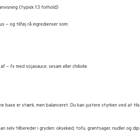
nvisning (typisk 1:3 forhold)
 – og tilføj rå ingredienser som:
f – fx med sojasauce, sesam eller chiliolie
ne base er stærk, men balanceret. Du kan justere styrken ved at ti
n selv tilbereder i gryden: oksekød, tofu, grøntsager, nudler og dip