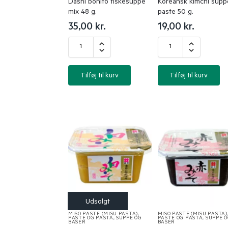
Dashi bonito fiskesuppe
Koreansk kimchi supp
mix 48 g.
paste 50 g.
35,00
kr.
19,00
kr.
Tilføj til kurv
Tilføj til kurv
MISO PASTE (MISU PASTA)
,
MISO PASTE (MISU PASTA)
PASTE OG PASTA
,
SUPPE OG
PASTE OG PASTA
,
SUPPE 
BASER
BASER