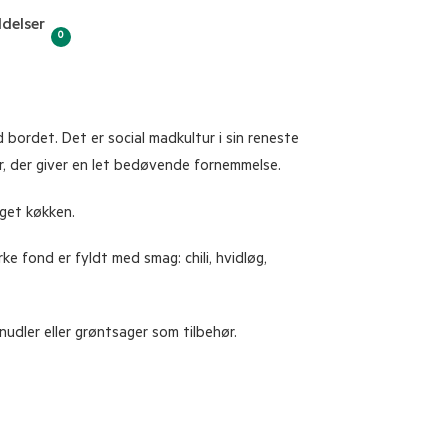
delser
0
bordet. Det er social madkultur i sin reneste
r, der giver en let bedøvende fornemmelse.
get køkken.
 fond er fyldt med smag: chili, hvidløg,
udler eller grøntsager som tilbehør.