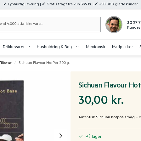
✔ Lynhurtig levering | ✔ Gratis fragt fra kun 399 kr. | ✔ +50.000 glade kunder
Søg
30 27 7
Kundese
Drikkevarer
Husholdning & Bolig
Mexicansk
Madpakker
Tilbehør
Sichuan Flavour HotPot 200 g.
/
Sichuan Flavour Hot
30,00
kr.
Autentisk Sichuan hotpot-smag – dire
På lager