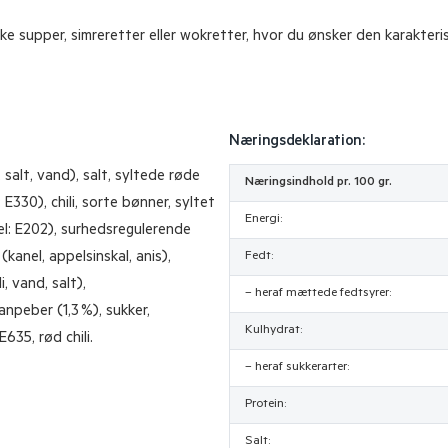
e supper, simreretter eller wokretter, hvor du ønsker den karakteri
Næringsdeklaration:
, salt, vand), salt, syltede røde
Næringsindhold pr. 100 gr.
: E330), chili, sorte bønner, syltet
Energi:
el: E202), surhedsregulerende
kanel, appelsinskal, anis),
Fedt:
, vand, salt),
– heraf mættede fedtsyrer:
npeber (1,3 %), sukker,
Kulhydrat:
635, rød chili.
– heraf sukkerarter:
Protein:
Salt: