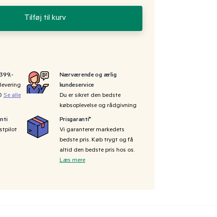
Tilføj til kurv
 399,-
Nærværende og ærlig
levering
kundeservice
00
Se alle
Du er sikret den bedste
købsoplevelse og rådgivning
nti
Prisgaranti*
stpilot
Vi garanterer markedets
bedste pris. Køb trygt og få
altid den bedste pris hos os.
Læs mere