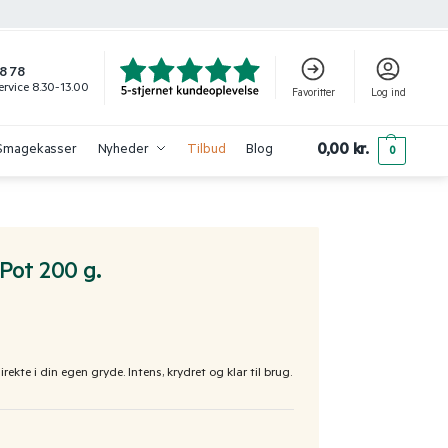
8 78
rvice 8.30-13.00
Favoritter
Log ind
0,00
kr.
Smagekasser
Nyheder
Tilbud
Blog
0
Pot 200 g.
kte i din egen gryde. Intens, krydret og klar til brug.