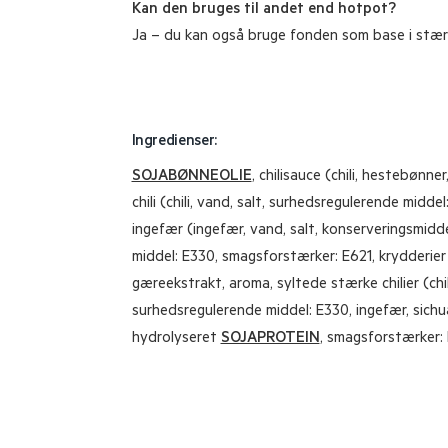
Kan den bruges til andet end hotpot?
Ja – du kan også bruge fonden som base i stærk
Ingredienser:
SOJABØNNEOLIE
, chilisauce (chili, hestebønner
chili (chili, vand, salt, surhedsregulerende middel
ingefær (ingefær, vand, salt, konserveringsmidd
middel: E330, smagsforstærker: E621, krydderier (
gæreekstrakt, aroma, syltede stærke chilier (chili
surhedsregulerende middel: E330, ingefær, sichua
hydrolyseret
SOJAPROTEIN
, smagsforstærker: E