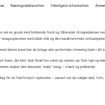
lse
Næringsdeklaration
Yderligere information
Anmel
s om en gryde med boblende fond og tilbereder rå ingredienser ved 
v smagsoplevelse med både chili og den karakteristiske sichuanpebe
med denne base kan du bringe den autentiske stemning hjem i dit e
-base, der blot skal tilsættes vand og varmes op. Den rige og mørke
ammen skaber den klassiske “mala”-smag – stærk og prikkende.
dlag for en fuld hotpot-oplevelse – uanset om du vælger kød, tofu, n