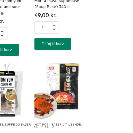
nd tom yum
Morita tsuyu suppebase
ot and sour
(Soup Base) 340 ml.
4g.
49,00
kr.
kr.
Tilføj til kurv
til kurv
TS
,
SUPPE OG BASER
HOT POT - BASER & TILBEHØR
,
SUPPE OG BASER