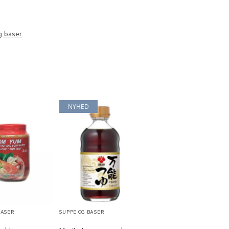
g baser
NYHED
BASER
SUPPE OG BASER