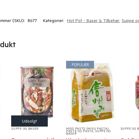
ummer (SKU):
8677
Kategorier:
Hot Pot - Baser & Tilbehør
,
Suppe o
odukt
POPULÆR
SUPPE OG BASER
MISO PASTE (MISU PASTA)
,
SUPPE OG 
PASTE OG PASTA
,
SUPPE OG
BASER