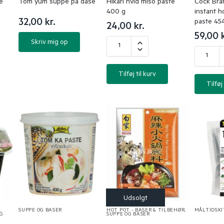
e
Tom yum suppe på dåse
Hikari hvid miso paste
Cock Bra
400 g
instant h
32,00
kr.
paste 45
24,00
kr.
59,00
Skriv mig op
Tilføj til kurv
Tilføj 
,
SUPPE OG BASER
HOT POT - BASER & TILBEHØR
,
MÅLTIDSKI
OG
SUPPE OG BASER