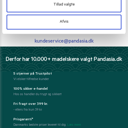
Vi guider dig igennem asiatisk mad
Tillad valgte
Telefon support
Afvis
Ring 30 27 78 78
E-mail support
kundeservice@pandasia.dk
Derfor har 10.000+ madelskere valgt Pandasia.dk
5 stjerner på Trustpilot
Vi elsker tilfredse kunder
100% sikker e-handel
Hos os handler du trygt og sikkert
Fri fragt over 399 kr.
- ellers fra kun 39 kr.
Prisgaranti*
Danmarks bedste priser leveret til dig.
Læs mere