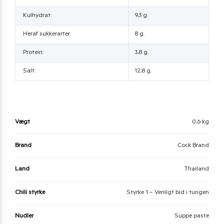
Kulhydrat:
9,3 g.
Heraf sukkerarter:
8 g.
Protein:
3,8 g.
Salt:
12,8 g.
Vægt
0,6 kg
Brand
Cock Brand
Land
Thailand
Chili styrke
Styrke 1 – Venligt bid i tungen
Nudler
Suppe paste