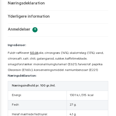
Næringsdeklaration
Yderligere information
Anmeldelser
0
Ingredienser:
Fuldt raffineret
SOJA
olie, citrongræs (14%), skalotteløg (13%), vand,
citronsaft, salt, chili, galangarod, sukker, kaffirlimeblade,
smagsforstærker: mononatriumglutamat (E621), farvestof: paprika
Oleoresin (E160c), konserveringsmiddel: natriumbenzoat (E221)
Næringsdeklaration:
Næringsindhold pr. 100 gr./ml.
Energi:
1301 kJ /315 kcal
Fedt:
27 g.
Heraf mættede fedtsyrer:
4,1 g.