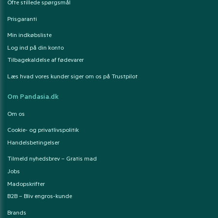
Ofte stillede spørgsmål
Prisgaranti
Min indkøbsliste
Log ind på din konto
Tilbagekaldelse af fødevarer
Læs hvad vores kunder siger om os på Trustpilot
Om Pandasia.dk
Om os
Cookie- og privatlivspolitik
Handelsbetingelser
Tilmeld nyhedsbrev – Gratis mad
Jobs
Madopskrifter
B2B – Bliv engros-kunde
Brands