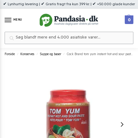
✔ Lynhurtig levering | ✔ Gratis fragt fra kun 399 kr. | ✔ +50.000 glade kunder
0
MENU
Søg
Forside
Konserves
Suppe og baser
Cock Brand tom yum instant hot and sour paste 454g.
/
/
/