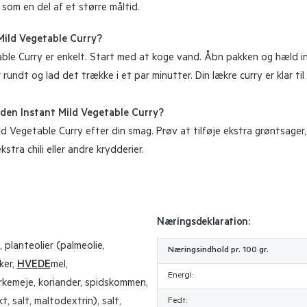
r som en del af et større måltid.
Mild Vegetable Curry?
ble Curry er enkelt. Start med at koge vand. Åbn pakken og hæld in
rundt og lad det trække i et par minutter. Din lækre curry er klar til 
olden Instant Mild Vegetable Curry?
 Vegetable Curry efter din smag. Prøv at tilføje ekstra grøntsager, t
tra chili eller andre krydderier.
Næringsdeklaration:
 planteolier (palmeolie,
Næringsindhold pr. 100 gr.
ker,
HVEDE
mel,
Energi:
urkemeje, koriander, spidskommen,
 salt, maltodextrin), salt,
Fedt: