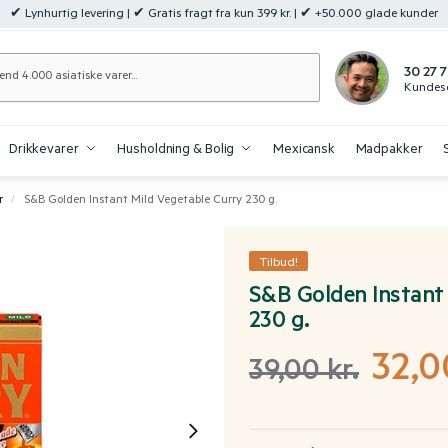
✔ Lynhurtig levering | ✔ Gratis fragt fra kun 399 kr. | ✔ +50.000 glade kunder
Søg
30 27 7
Kundese
Drikkevarer
Husholdning & Bolig
Mexicansk
Madpakker
r
S&B Golden Instant Mild Vegetable Curry 230 g.
/
Tilbud!
S&B Golden Instant 
230 g.
32,
39,00
kr.