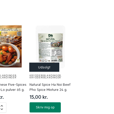
BLANDINGER
,
KRYDDERIBLANDINGER
,
BLANDINGER
KRYDDERIBLANDINGER
nese Five-Spices
Natural Spice Ha Noi Beef
Lo pulver 65 g.
Pho Spice Mixture 24 g.
kr.
15,00
kr.
Skriv mig op