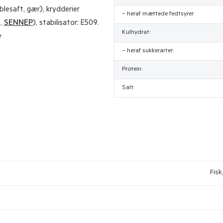
blesaft, gær), krydderier
– heraf mættede fedtsyrer:
ø,
SENNEP
), stabilisator: E509.
Kulhydrat:
e
– heraf sukkerarter:
Protein:
Salt:
Fisk