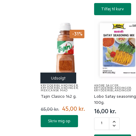
Tilføj til kurv
-31%
KRYDDERIBLANDINGER
,
ANDRE SAUCER
,
KRYDDERIBLANDINGER
,
KRYDDERIBLANDINGER
,
MEXICANSK MAD
KRYDDERIBLANDINGER
Tajin Clasico 142 g.
Lobo Satay seasoning
100g.
45,00
kr.
65,00
kr.
16,00
kr.
Skriv mig op