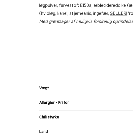
løgpulver, farvestof: E150a, æblecidereddike (æ
(hvidløg, kanel, stjerneanis, ingefær,
SELLERI
fr
Med grøntsager af muligvis forskellig oprindels
Vægt
Allergier - Fri for
Chili styrke
Land