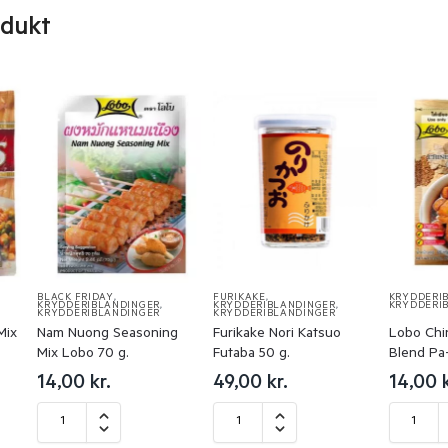
odukt
BLACK FRIDAY
,
FURIKAKE
,
KRYDDERI
KRYDDERIBLANDINGER
,
KRYDDERIBLANDINGER
,
KRYDDERI
KRYDDERIBLANDINGER
KRYDDERIBLANDINGER
Mix
Nam Nuong Seasoning
Furikake Nori Katsuo
Lobo Chi
Mix Lobo 70 g.
Futaba 50 g.
Blend Pa-
14,00
kr.
49,00
kr.
14,00