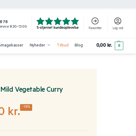
8 78
rvice 8.30-13.00
Favoritter
Log ind
0,00
kr.
Smagekasser
Nyheder
Tilbud
Blog
0
Mild Vegetable Curry
-18%
00
kr.