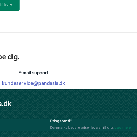
til kurv
pe dig.
E-mail support
kundeservice@pandasia.dk
a.dk
Prisgaranti*
Danmarks bedste priser leveret til dig.
Læs mere