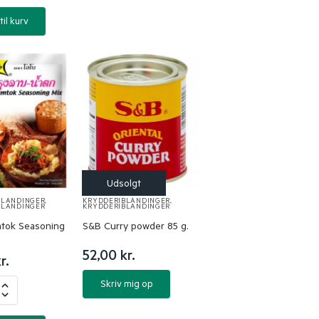
til kurv
BLANDINGER
,
KRYDDERIBLANDINGER
,
BLANDINGER
KRYDDERIBLANDINGER
tok Seasoning
S&B Curry powder 85 g.
52,00
kr.
r.
Skriv mig op