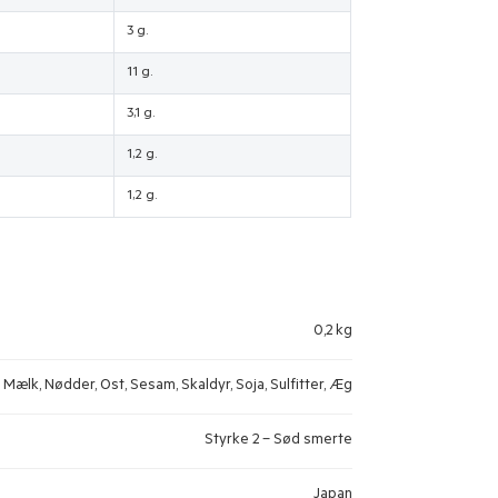
3 g.
11 g.
3,1 g.
1,2 g.
1,2 g.
0,2 kg
, Mælk, Nødder, Ost, Sesam, Skaldyr, Soja, Sulfitter, Æg
Styrke 2 – Sød smerte
Japan