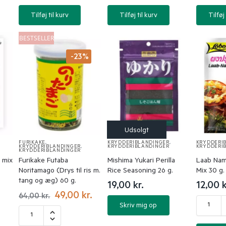
Tilføj til kurv
Tilføj til kurv
Tilføj 
BESTSELLER
-23%
FURIKAKE
,
KRYDDERIBLANDINGER
,
KRYDDERI
KRYDDERIBLANDINGER
,
KRYDDERIBLANDINGER
KRYDDERI
KRYDDERIBLANDINGER
 mix
Furikake Futaba
Mishima Yukari Perilla
Laab Nam
Noritamago (Drys til ris m.
Rice Seasoning 26 g.
Mix 30 g.
tang og æg) 60 g.
19,00
kr.
12,00
k
49,00
kr.
64,00
kr.
Skriv mig op