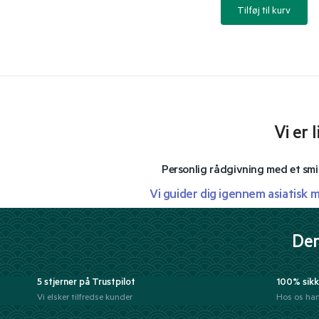
Tilføj til kurv
Vi er 
Personlig rådgivning med et smi
Vi guider dig igennem asiatisk 
Der
5 stjerner på Trustpilot
100% sikk
Vi elsker tilfredse kunder
Hos os han