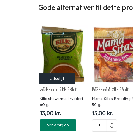
Gode alternativer til dette pr
KRYDDERIBLANDINGER
,
KRYDDERIBLANDINGER
,
KRYDDERIBLANDINGER
KRYDDERIBLANDINGER
Kilic shawarma krydderi
Mama Sitas Breading 
60 g.
50 g.
13,00
kr.
15,00
kr.
Skriv mig op