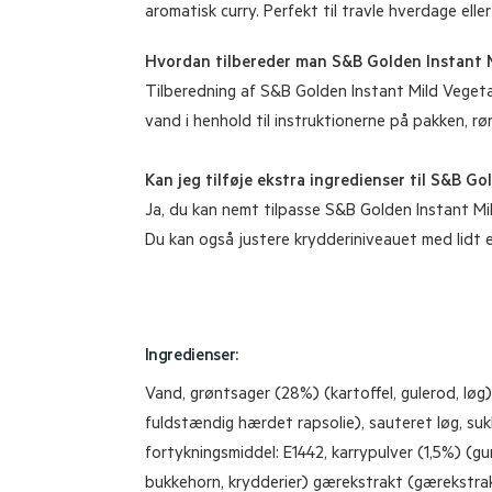
aromatisk curry. Perfekt til travle hverdage elle
Hvordan tilbereder man S&B Golden Instant 
Tilberedning af S&B Golden Instant Mild Vegeta
vand i henhold til instruktionerne på pakken, rør 
Kan jeg tilføje ekstra ingredienser til S&B G
Ja, du kan nemt tilpasse S&B Golden Instant Mild
Du kan også justere krydderiniveauet med lidt eks
Ingredienser:
Vand, grøntsager (28%) (kartoffel, gulerod, løg),
fuldstændig hærdet rapsolie), sauteret løg, suk
fortykningsmiddel: E1442, karrypulver (1,5%) (g
bukkehorn, krydderier) gærekstrakt (gærekstrakt,