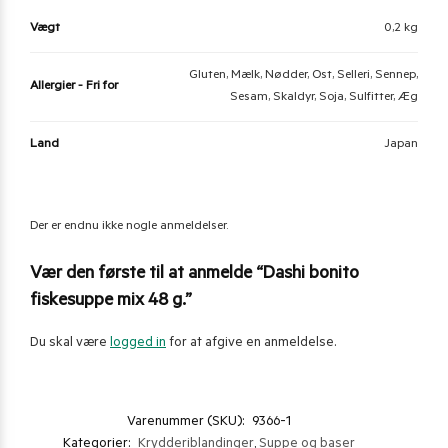
Vægt
0,2 kg
Gluten, Mælk, Nødder, Ost, Selleri, Sennep,
Allergier - Fri for
Sesam, Skaldyr, Soja, Sulfitter, Æg
Land
Japan
Der er endnu ikke nogle anmeldelser.
Vær den første til at anmelde “Dashi bonito
fiskesuppe mix 48 g.”
Du skal være
logged in
for at afgive en anmeldelse.
Varenummer (SKU):
9366-1
Kategorier:
Krydderiblandinger
,
Suppe og baser