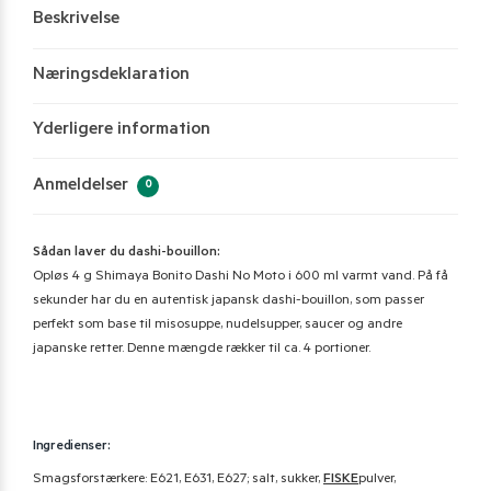
Beskrivelse
Næringsdeklaration
Yderligere information
Anmeldelser
0
Sådan laver du dashi-bouillon:
Opløs 4 g Shimaya Bonito Dashi No Moto i 600 ml varmt vand. På få
sekunder har du en autentisk japansk dashi-bouillon, som passer
perfekt som base til misosuppe, nudelsupper, saucer og andre
japanske retter. Denne mængde rækker til ca. 4 portioner.
Ingredienser:
Smagsforstærkere: E621, E631, E627; salt, sukker,
FISKE
pulver,