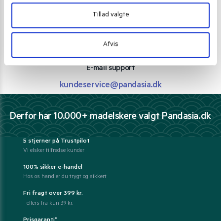
Personlig rådgivning med et smil
Tillad valgte
Vi guider dig igennem asiatisk mad
Telefon support
Afvis
Ring 30 27 78 78
E-mail support
kundeservice@pandasia.dk
Derfor har 10.000+ madelskere valgt Pandasia.dk
5 stjerner på Trustpilot
Vi elsker tilfredse kunder
100% sikker e-handel
Hos os handler du trygt og sikkert
Fri fragt over 399 kr.
- ellers fra kun 39 kr.
Prisgaranti*