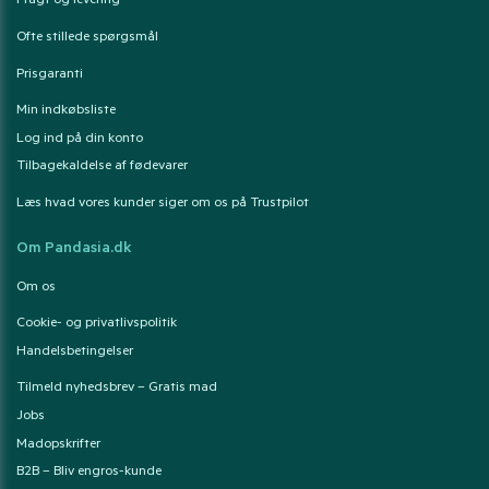
Fragt og levering
Ofte stillede spørgsmål
Prisgaranti
Min indkøbsliste
Log ind på din konto
Tilbagekaldelse af fødevarer
Læs hvad vores kunder siger om os på Trustpilot
Om Pandasia.dk
Om os
Cookie- og privatlivspolitik
Handelsbetingelser
Tilmeld nyhedsbrev – Gratis mad
Jobs
Madopskrifter
B2B – Bliv engros-kunde