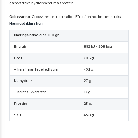
gærekstrakt, hydrolyseret majsprotein.
Opbevaring:
Opbevares tørt og køligt. Efter åbning, bruges straks.
Næringsdeklaration:
Næringsindhold pr. 100 gr.
Energi:
882 kJ / 208 kcal
Fedt:
<0,5 g.
– heraf mættede fedtsyrer:
<0,1 g.
Kulhydrat:
27 g.
– heraf sukkerarter:
17 g.
Protein:
25 g.
Salt:
45,8 g.