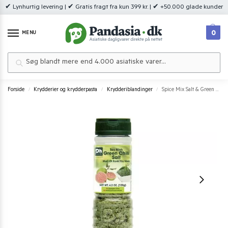
✔ Lynhurtig levering | ✔ Gratis fragt fra kun 399 kr. | ✔ +50.000 glade kunder
0
MENU
Søg
Forside
Krydderier og krydderpasta
Krydderiblandinger
Spice Mix Salt & Green Chilli (muoi ot xanh tay ninh) 120 g.
/
/
/