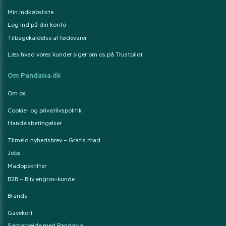
Min indkøbsliste
Log ind på din konto
Tilbagekaldelse af fødevarer
Læs hvad vores kunder siger om os på Trustpilot
Om Pandasia.dk
Om os
Cookie- og privatlivspolitik
Handelsbetingelser
Tilmeld nyhedsbrev – Gratis mad
Jobs
Madopskrifter
B2B – Bliv engros-kunde
Brands
Gavekort