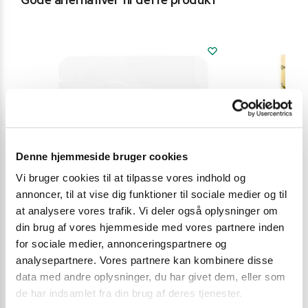
Gode alternativer til dette produkt
Denne hjemmeside bruger cookies
Vi bruger cookies til at tilpasse vores indhold og
annoncer, til at vise dig funktioner til sociale medier og til
at analysere vores trafik. Vi deler også oplysninger om
din brug af vores hjemmeside med vores partnere inden
for sociale medier, annonceringspartnere og
analysepartnere. Vores partnere kan kombinere disse
data med andre oplysninger, du har givet dem, eller som
de har indsamlet fra din brug af deres tjenester.
KRYDDERIBLANDINGER
,
KRYDDERIBLANDINGER
KRYDDERIBLA