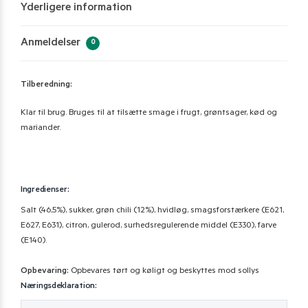
Yderligere information
Anmeldelser
0
Tilberedning:
Klar til brug. Bruges til at tilsætte smage i frugt, grøntsager, kød og
mariander.
Ingredienser:
Salt (46,5%), sukker, grøn chili (12%), hvidløg, smagsforstærkere (E621,
E627, E631), citron, gulerod, surhedsregulerende middel (E330), farve
(E140).
Opbevaring:
Opbevares tørt og køligt og beskyttes mod sollys
Næringsdeklaration: