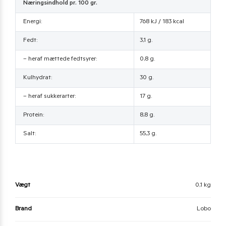
Næringsindhold pr. 100 gr.
Energi:
768 kJ / 183 kcal
Fedt:
3,1 g.
– heraf mættede fedtsyrer:
0,8 g.
Kulhydrat:
30 g.
– heraf sukkerarter:
17 g.
Protein:
8,8 g.
Salt:
55,3 g.
Vægt
0,1 kg
Brand
Lobo