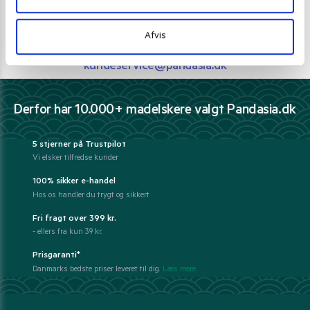
Ring 30 27 78 78
Afvis
E-mail support
kundeservice@pandasia.dk
Derfor har 10.000+ madelskere valgt Pandasia.dk
5 stjerner på Trustpilot
Vi elsker tilfredse kunder
100% sikker e-handel
Hos os handler du trygt og sikkert
Fri fragt over 399 kr.
- ellers fra kun 39 kr.
Prisgaranti*
Danmarks bedste priser leveret til dig.
Læs mere