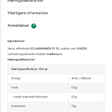
Næringsdeklaration
Yderligere information
Anmeldelser
0
Ingredienser:
Vand, affedtede
SOJABØNNER (9 %)
, sukker, salt,
HVEDE
,
surhedsregulerende middel:
mælkesyre
.
Næringsdeklaration:
Næringsindhold pr. 100 gr.
Energi:
341kJ / 80kcal
Fedt:
0,5g.
– heraf mættede fedtsyrer:
0,1g.
Kulhydrat:
13g.