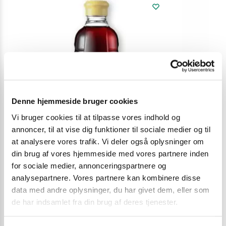
Denne hjemmeside bruger cookies
Vi bruger cookies til at tilpasse vores indhold og
annoncer, til at vise dig funktioner til sociale medier og til
at analysere vores trafik. Vi deler også oplysninger om
din brug af vores hjemmeside med vores partnere inden
for sociale medier, annonceringspartnere og
analysepartnere. Vores partnere kan kombinere disse
data med andre oplysninger, du har givet dem, eller som
SOJASAUCE
SOJASAUCE
de har indsamlet fra din brug af deres tjenester.
Sempio Premium Soy Sauce Jin S 860 ml.
Healthy Boy s