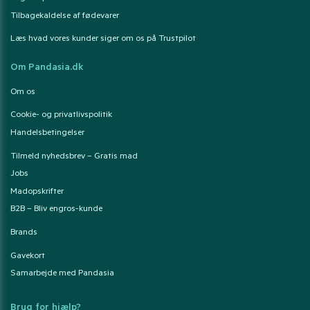
Tilbagekaldelse af fødevarer
Læs hvad vores kunder siger om os på Trustpilot
Om Pandasia.dk
Om os
Cookie- og privatlivspolitik
Handelsbetingelser
Tilmeld nyhedsbrev – Gratis mad
Jobs
Madopskrifter
B2B – Bliv engros-kunde
Brands
Gavekort
Samarbejde med Pandasia
Brug for hjælp?