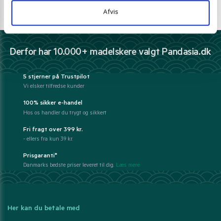
E-mail support
Afvis
kundeservice@pandasia.dk
Derfor har 10.000+ madelskere valgt Pandasia.dk
5 stjerner på Trustpilot
Vi elsker tilfredse kunder
100% sikker e-handel
Hos os handler du trygt og sikkert
Fri fragt over 399 kr.
- ellers fra kun 39 kr.
Prisgaranti*
Danmarks bedste priser leveret til dig.
Læs mere
Her kan du betale med