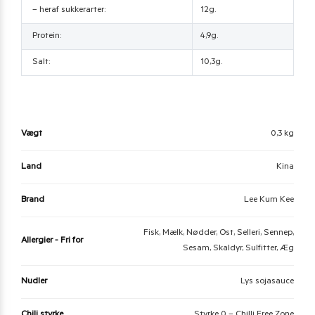
– heraf sukkerarter:
12g.
Protein:
4,9g.
Salt:
10,3g.
Vægt
0,3 kg
Land
Kina
Brand
Lee Kum Kee
Fisk, Mælk, Nødder, Ost, Selleri, Sennep,
Allergier - Fri for
Sesam, Skaldyr, Sulfitter, Æg
Nudler
Lys sojasauce
Chili styrke
Styrke 0 – Chilli Free Zone