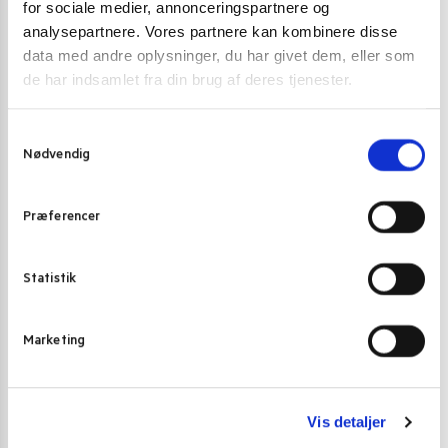
for sociale medier, annonceringspartnere og
analysepartnere. Vores partnere kan kombinere disse
data med andre oplysninger, du har givet dem, eller som
de har indsamlet fra din brug af deres tjenester.
S
Nødvendig
a
m
t
SOJASAUCE
SOJASAUCE
Præferencer
y
Megachef sojasauce (Soy Sauce glutenfri) 500 ml.
Healthy Boy th
k
700 ml
k
52,00
kr.
Statistik
48,00
kr
e
Tilføj til kurv
v
Marketing
a
l
g
Vis detaljer