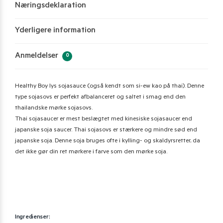
Næringsdeklaration
Yderligere information
Anmeldelser
0
Healthy Boy lys sojasauce (også kendt som si-ew kao på thai). Denne
type sojasovs er perfekt afbalanceret og saltet i smag end den
thailandske mørke sojasovs.
Thai sojasaucer er mest beslægtet med kinesiske sojasaucer end
japanske soja saucer. Thai sojasovs er stærkere og mindre sød end
japanske soja. Denne soja bruges ofte i kylling- og skaldyrsretter, da
det ikke gør din ret mørkere i farve som den mørke soja.
Ingredienser: