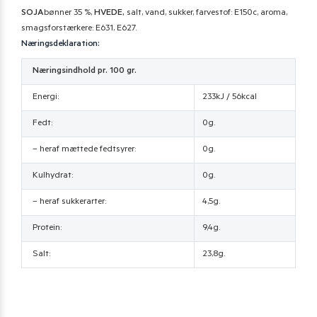
SOJA
bønner 35 %,
HVEDE,
salt, vand, sukker, farvestof: E150c, aroma,
smagsforstærkere: E631, E627.
Næringsdeklaration:
Næringsindhold pr. 100 gr.
Energi:
233kJ / 56kcal
Fedt:
0g.
– heraf mættede fedtsyrer:
0g.
Kulhydrat:
0g.
– heraf sukkerarter:
4,5g.
Protein:
9,4g.
Salt:
23,8g.