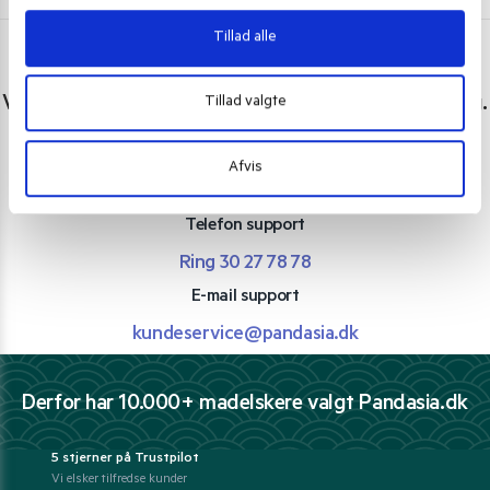
Tillad alle
Har du spørgsmål eller brug for hjælp?
Vi er lige her. Kundeservice sidder klar til at hjælpe dig.
Tillad valgte
Personlig rådgivning med et smil
Afvis
Vi guider dig igennem asiatisk mad
Telefon support
Ring 30 27 78 78
E-mail support
kundeservice@pandasia.dk
Derfor har 10.000+ madelskere valgt Pandasia.dk
5 stjerner på Trustpilot
Vi elsker tilfredse kunder