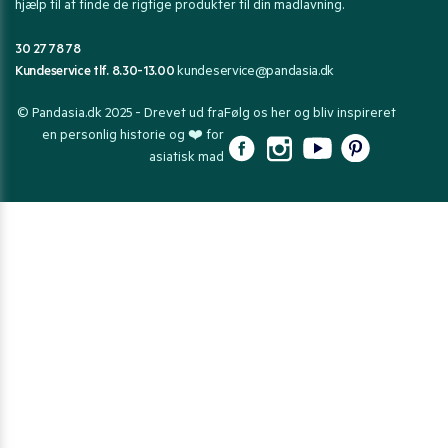
hjælp til at finde de rigtige produkter til din madlavning.
30 27 78 78
Kundeservice tlf. 8.30-13.00
kundeservice@pandasia.dk
© Pandasia.dk 2025 - Drevet ud fra
Følg os her og bliv inspireret
en personlig historie og ❤️ for
asiatisk mad