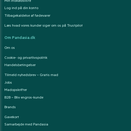
Min indkøbsliste
Log ind på din konto
Tilbagekaldelse af fødevarer
Læs hvad vores kunder siger om os på Trustpilot
Om Pandasia.dk
Om os
Cookie- og privatlivspolitik
Handelsbetingelser
Tilmeld nyhedsbrev – Gratis mad
Jobs
Madopskrifter
B2B – Bliv engros-kunde
Brands
Gavekort
Samarbejde med Pandasia