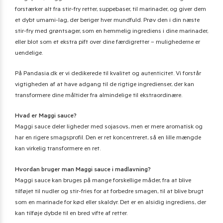
forstærker alt fra stir-fry retter, suppebaser, til marinader, og giver dem
et dybt umami-lag, der beriger hver mundfuld. Prøv den i din næste
stir-fry med grøntsager, som en hemmelig ingrediens i dine marinader,
eller blot som et ekstra pift over dine færdigretter – mulighederne er
uendelige.
På Pandasia.dk er vi dedikerede til kvalitet og autenticitet. Vi forstår
vigtigheden af at have adgang til de rigtige ingredienser, der kan
transformere dine måltider fra almindelige til ekstraordinære.
Hvad er Maggi sauce?
Maggi sauce deler ligheder med sojasovs, men er mere aromatisk og
har en rigere smagsprofil. Den er ret koncentreret, så en lille mængde
kan virkelig transformere en ret​​.
Hvordan bruger man Maggi sauce i madlavning?
Maggi sauce kan bruges på mange forskellige måder, fra at blive
tilføjet til nudler og stir-fries for at forbedre smagen, til at blive brugt
som en marinade for kød eller skaldyr. Det er en alsidig ingrediens, der
kan tilføje dybde til en bred vifte af retter.