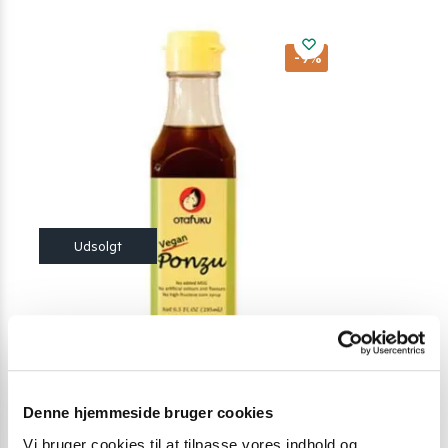
-9%
Denne hjemmeside bruger cookies
PONZU
,
SOJASAUCE
SOJASAUCE
,
SU
Vi bruger cookies til at tilpasse vores indhold og