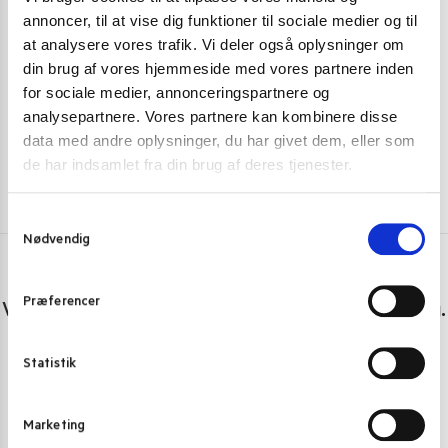
Otafuku Ponzu Citrus Seasoned Soja Sauce 195 ml.
Healthy Boy Ja
annoncer, til at vise dig funktioner til sociale medier og til
49,00
kr.
54,00
kr.
at analysere vores trafik. Vi deler også oplysninger om
69,00
kr
din brug af vores hjemmeside med vores partnere inden
Skriv mig op
for sociale medier, annonceringspartnere og
analysepartnere. Vores partnere kan kombinere disse
data med andre oplysninger, du har givet dem, eller som
de har indsamlet fra din brug af deres tjenester.
S
Nødvendig
a
m
Har du spørgsmål eller brug for hjælp?
t
Præferencer
Vi er lige her. Kundeservice sidder klar til at hjælpe dig.
y
k
Personlig rådgivning med et smil
k
Statistik
e
Vi guider dig igennem asiatisk mad
v
Telefon support
Marketing
a