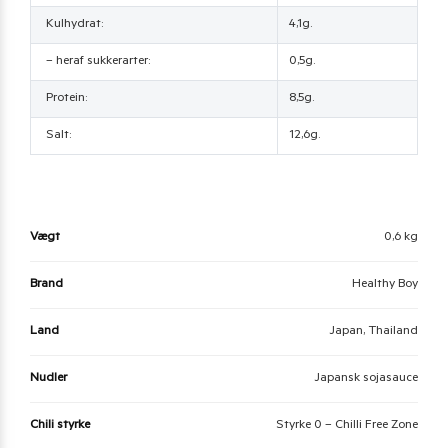
Kulhydrat:
4,1g.
– heraf sukkerarter:
0,5g.
Protein:
8,5g.
Salt:
12,6g.
Vægt
0,6 kg
Brand
Healthy Boy
Land
Japan, Thailand
Nudler
Japansk sojasauce
Chili styrke
Styrke 0 – Chilli Free Zone