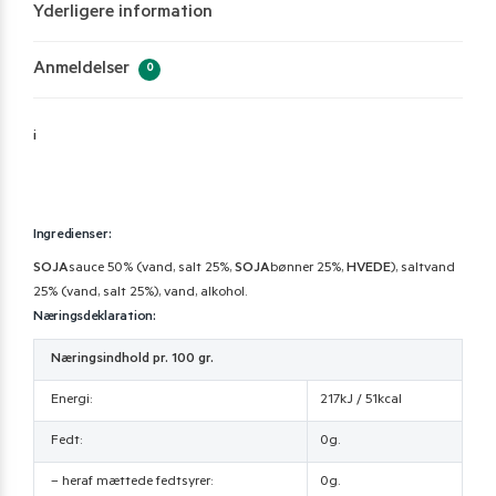
Yderligere information
Anmeldelser
0
i
Ingredienser:
SOJA
sauce 50% (vand, salt 25%,
SOJA
bønner 25%,
HVEDE
), saltvand
25% (vand, salt 25%), vand, alkohol.
Næringsdeklaration:
Næringsindhold pr. 100 gr.
Energi:
217kJ / 51kcal
Fedt:
0g.
– heraf mættede fedtsyrer:
0g.