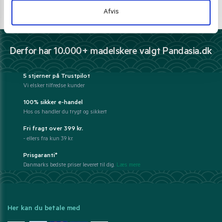
E-mail support
Afvis
kundeservice@pandasia.dk
Derfor har 10.000+ madelskere valgt Pandasia.dk
5 stjerner på Trustpilot
Vi elsker tilfredse kunder
100% sikker e-handel
Hos os handler du trygt og sikkert
Fri fragt over 399 kr.
- ellers fra kun 39 kr.
Prisgaranti*
Danmarks bedste priser leveret til dig.
Læs mere
Her kan du betale med