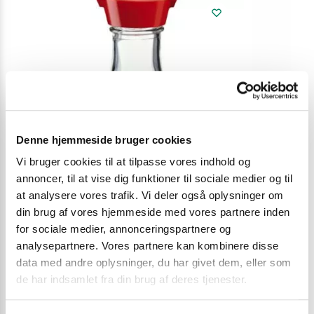
Denne hjemmeside bruger cookies
Vi bruger cookies til at tilpasse vores indhold og
annoncer, til at vise dig funktioner til sociale medier og til
at analysere vores trafik. Vi deler også oplysninger om
din brug af vores hjemmeside med vores partnere inden
for sociale medier, annonceringspartnere og
analysepartnere. Vores partnere kan kombinere disse
data med andre oplysninger, du har givet dem, eller som
SOJASAUCE
,
SUSHI SOJA, DRESSING OG SAUCER
SOJASAUCE
,
SU
de har indsamlet fra din brug af deres tjenester.
Kikkoman soja sauce 150ml
Soya sauce Kik