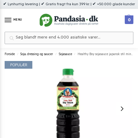
✔ Lynhurtig levering | ✔ Gratis fragt fra kun 399 kr. | ✔ +50.000 glade kunder
0
MENU
Søg
Forside
Soja, dressing og saucer
Sojasauce
Healthy Boy sojasauce japansk stil mindre salt (less salt) 500 ml.
/
/
/
POPULÆR