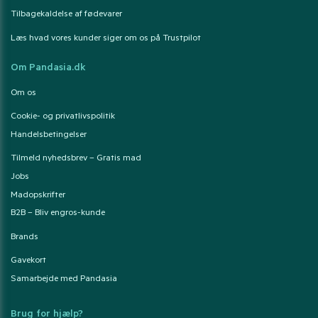
Tilbagekaldelse af fødevarer
Læs hvad vores kunder siger om os på Trustpilot
Om Pandasia.dk
Om os
Cookie- og privatlivspolitik
Handelsbetingelser
Tilmeld nyhedsbrev – Gratis mad
Jobs
Madopskrifter
B2B – Bliv engros-kunde
Brands
Gavekort
Samarbejde med Pandasia
Brug for hjælp?