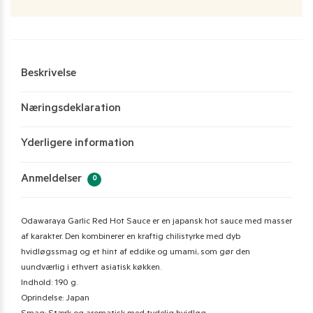
Beskrivelse
Næringsdeklaration
Yderligere information
Anmeldelser
0
Odawaraya Garlic Red Hot Sauce er en japansk hot sauce med masser
af karakter. Den kombinerer en kraftig chilistyrke med dyb
hvidløgssmag og et hint af eddike og umami, som gør den
uundværlig i ethvert asiatisk køkken.
Indhold: 190 g.
Oprindelse: Japan