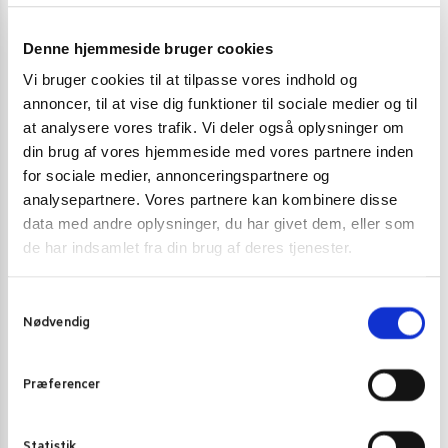
Kategori:
Sriracha Chilisauce og andre chili saucer
Denne hjemmeside bruger cookies
Vi bruger cookies til at tilpasse vores indhold og
Gode alternativer til dette produkt
annoncer, til at vise dig funktioner til sociale medier og til
at analysere vores trafik. Vi deler også oplysninger om
POPULÆR
din brug af vores hjemmeside med vores partnere inden
for sociale medier, annonceringspartnere og
analysepartnere. Vores partnere kan kombinere disse
data med andre oplysninger, du har givet dem, eller som
de har indsamlet fra din brug af deres tjenester.
S
Nødvendig
a
m
t
Præferencer
y
k
k
Statistik