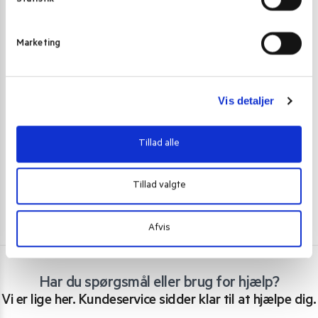
e
v
Marketing
a
l
SRIRACHA CHILISAUCE OG ANDRE CHILI SAUCER
SRIRACHA CHIL
g
Sriracha chili sauce m. ingefær 455 ml.
Sriracha chili 
Vis detaljer
45,00
kr.
45,00
kr
Tilføj til kurv
Tillad alle
Tillad valgte
Afvis
Har du spørgsmål eller brug for hjælp?
Vi er lige her. Kundeservice sidder klar til at hjælpe dig.