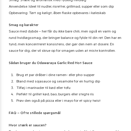
Smag: Stærk og aromatisk med tydelig hvidløg
Anvendelse: Ideel til nudler, risretter, grillmad, supper eller som dip
Opbevaring: Tørt og køligt, åben flaske opbevares i køleskab
Smag og karakter
Sauce med dybde – her får du ikke bare chili, men også en varm og
rund hvidløgssmag, der bringer balance og fylde til din ret. Den har en
tynd, men koncentreret konsistens, der gør den nem at dosere. En
sauce for dig, der vil skrue op for smagen uden at miste kontrollen.
Sådan bruger du Odawaraya Garlic Red Hot Sauce
Brug et par dråber i dine ramen- eller pho-supper
Bland med sojasauce og sesamolie for en hurtig dip
Tilføj i marinader til kød eller tofu
Perfekt til grillet kød, bao, burgers eller stegte ris
Prøv den også på pizza eller i mayo for et spicy twist
FAQ – Ofte stillede spørgsmål
Hvor stærk er saucen?