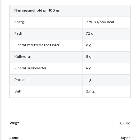
Næringsindhold pr. 100 gr.
Energi:
2761 kJ/660 kcal
Fedt:
72 g.
– heraf mættede fedtsyrer:
6 g.
Kulhydrat:
8 g.
– heraf sukkerarter:
4 g.
Protein:
1 g.
Salt:
2,7 g.
Vægt
0,55 kg
Land
Japan