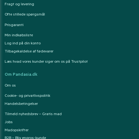
Fragt og levering
Ofte stillede spørgsmål
Prisgaranti
Min indkøbsliste
Log ind på din konto
Tilbagekaldelse af fødevarer
Læs hvad vores kunder siger om os på Trustpilot
Om Pandasia.dk
Om os
Cookie- og privatlivspolitik
Handelsbetingelser
Tilmeld nyhedsbrev – Gratis mad
Jobs
Madopskrifter
B2B – Bliv engros-kunde