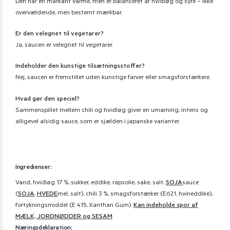
Den har en markant varme, men er balanceret af hvidløg og syre – ikke
overvældende, men bestemt mærkbar.
Er den velegnet til vegetarer?
Ja, saucen er velegnet til vegetarer.
Indeholder den kunstige tilsætningsstoffer?
Nej, saucen er fremstillet uden kunstige farver eller smagsforstærkere.
Hvad gør den speciel?
Sammenspillet mellem chili og hvidløg giver en umamirig, intens og
alligevel alsidig sauce, som er sjælden i japanske varianter.
Ingredienser:
Vand, hvidløg 17 %, sukker, eddike, rapsolie, sake, salt,
SOJA
sauce
(
SOJA
,
HVEDE
mel, salt), chili 3 %, smagsforstærker (E621, hvineddike),
fortykningsmiddel (E 415, Xanthan Gum).
Kan indeholde spor af
MÆLK, JORDNØDDER og SESAM
Næringsdeklaration: