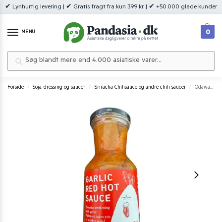
✔ Lynhurtig levering | ✔ Gratis fragt fra kun 399 kr. | ✔ +50.000 glade kunder
0
MENU
Søg
Forside
Soja, dressing og saucer
Sriracha Chilisauce og andre chili saucer
Odawaraya Garlic Red Hot Sauce 190 g.
/
/
/