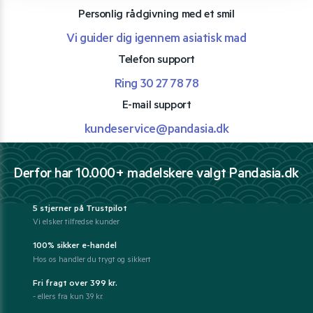
Personlig rådgivning med et smil
Vi guider dig igennem asiatisk mad
Telefon support
Ring 30 27 78 78
E-mail support
kundeservice@pandasia.dk
Derfor har 10.000+ madelskere valgt Pandasia.dk
5 stjerner på Trustpilot
Vi elsker tilfredse kunder
100% sikker e-handel
Hos os handler du trygt og sikkert
Fri fragt over 399 kr.
- ellers fra kun 39 kr.