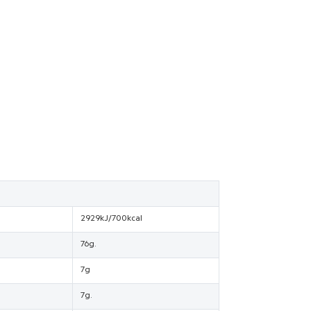
2929kJ/700kcal
76g.
7g
7g.