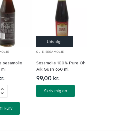
MOLIE
OLIE
,
SESAMOLIE
e sesamolie
Sesamolie 100% Pure Oh
 ml.
Aik Guan 650 ml.
kr.
99,00
kr.
Skriv mig op
til kurv