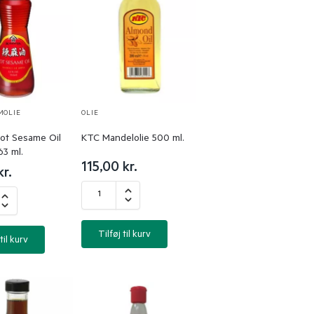
MOLIE
OLIE
ot Sesame Oil
KTC Mandelolie 500 ml.
63 ml.
115,00
kr.
kr.
Tilføj til kurv
til kurv