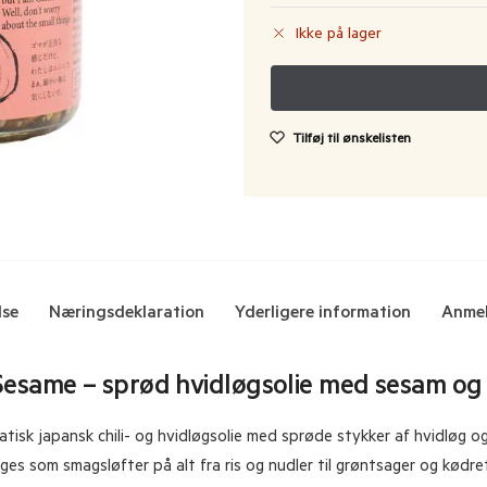
Ikke på lager
Tilføj til ønskelisten
lse
Næringsdeklaration
Yderligere information
Anmel
Sesame – sprød hvidløgsolie med sesam og 
tisk japansk chili- og hvidløgsolie med sprøde stykker af hvidløg 
es som smagsløfter på alt fra ris og nudler til grøntsager og kødret