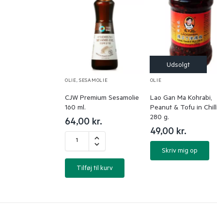
OLIE
,
SESAMOLIE
OLIE
CJW Premium Sesamolie
Lao Gan Ma Kohrabi,
160 ml.
Peanut & Tofu in Chilli
280 g.
64,00
kr.
49,00
kr.
Skriv mig op
Tilføj til kurv