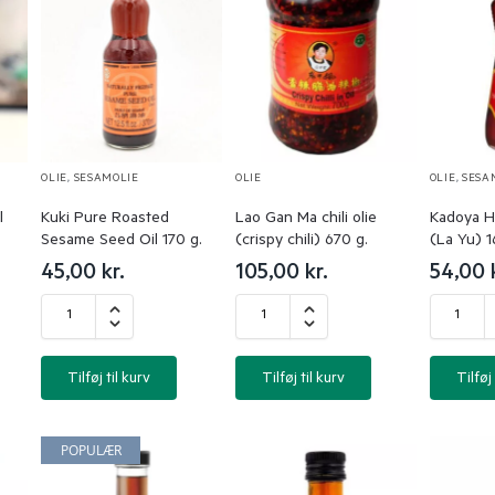
OLIE
,
SESAMOLIE
OLIE
OLIE
,
SESA
l
Kuki Pure Roasted
Lao Gan Ma chili olie
Kadoya H
Sesame Seed Oil 170 g.
(crispy chili) 670 g.
(La Yu) 1
45,00
kr.
105,00
kr.
54,00
Tilføj til kurv
Tilføj til kurv
Tilføj 
POPULÆR