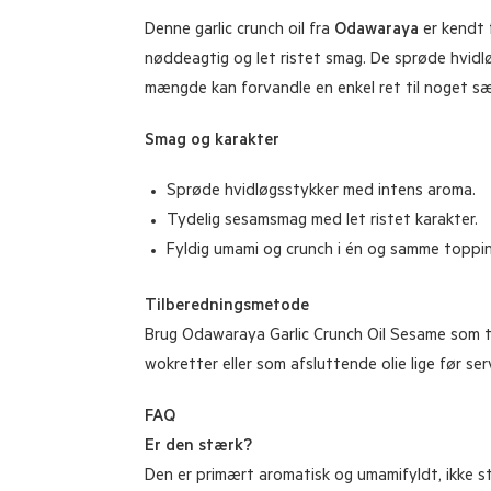
Denne garlic crunch oil fra
Odawaraya
er kendt f
nøddeagtig og let ristet smag. De sprøde hvidløg
mængde kan forvandle en enkel ret til noget sær
Smag og karakter
Sprøde hvidløgsstykker med intens aroma.
Tydelig sesamsmag med let ristet karakter.
Fyldig umami og crunch i én og samme toppin
Tilberedningsmetode
Brug Odawaraya Garlic Crunch Oil Sesame som top
wokretter eller som afsluttende olie lige før se
FAQ
Er den stærk?
Den er primært aromatisk og umamifyldt, ikke s