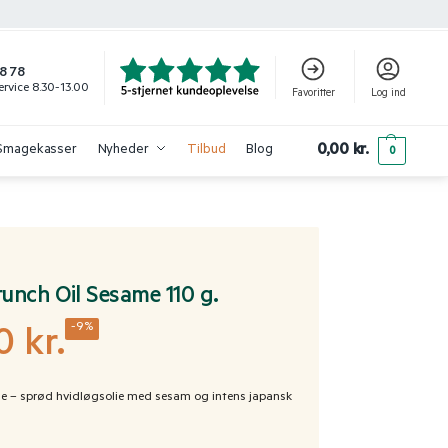
8 78
rvice 8.30-13.00
Favoritter
Log ind
0,00
kr.
Smagekasser
Nyheder
Tilbud
Blog
0
unch Oil Sesame 110 g.
-9%
00
kr.
e – sprød hvidløgsolie med sesam og intens japansk