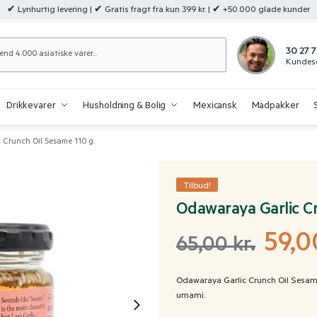
✔ Lynhurtig levering | ✔ Gratis fragt fra kun 399 kr. | ✔ +50.000 glade kunder
Søg
30 27 7
Kundese
Drikkevarer
Husholdning & Bolig
Mexicansk
Madpakker
 Crunch Oil Sesame 110 g.
Tilbud!
Odawaraya Garlic Cr
59,
65,00
kr.
Odawaraya Garlic Crunch Oil Sesam
umami.