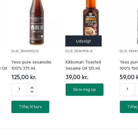
OLIE
,
SESAMOLIE
OLIE
,
SESAMOLIE
OLIE
,
SESA
Yeos pure sesamolie
Kikkoman Toasted
Yeos pur
 Oil
100% 375 ml.
Sesame Oil 125 ml.
100% 150
125,00
kr.
39,00
kr.
59,00
Skriv mig op
Tilføj til kurv
Tilføj 