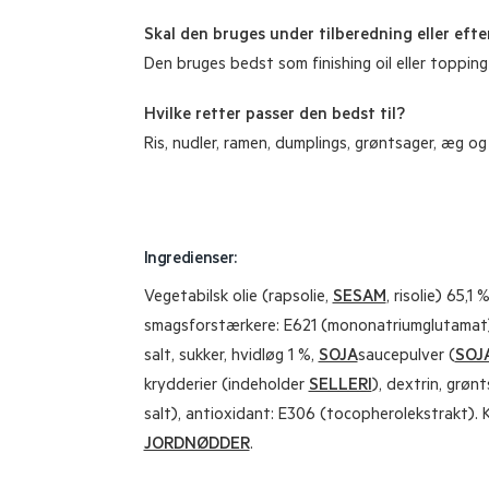
Skal den bruges under tilberedning eller efte
Den bruges bedst som finishing oil eller toppin
Hvilke retter passer den bedst til?
Ris, nudler, ramen, dumplings, grøntsager, æg o
Ingredienser:
Vegetabilsk olie (rapsolie,
SESAM
, risolie) 65,1 
smagsforstærkere: E621 (mononatriumglutamat), 
salt, sukker, hvidløg 1 %,
SOJA
saucepulver (
SOJ
krydderier (indeholder
SELLERI
), dextrin, grønt
salt), antioxidant: E306 (tocopherolekstrakt).
JORDNØDDER
.