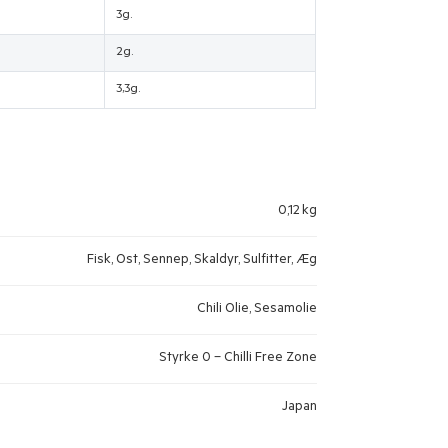
3g.
2g.
3,3g.
0,12 kg
Fisk, Ost, Sennep, Skaldyr, Sulfitter, Æg
Chili Olie, Sesamolie
Styrke 0 – Chilli Free Zone
Japan