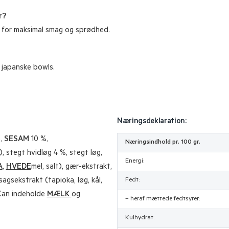
r?
g for maksimal smag og sprødhed.
g japanske bowls.
Næringsdeklaration:
%,
SESAM
10 %,
Næringsindhold pr. 100 gr.
stegt hvidløg 4 %, stegt løg,
Energi:
A
,
HVEDE
mel, salt), gær-ekstrakt,
sagsekstrakt (tapioka, løg, kål,
Fedt:
 Kan indeholde
MÆLK
og
– heraf mættede fedtsyrer:
Kulhydrat: