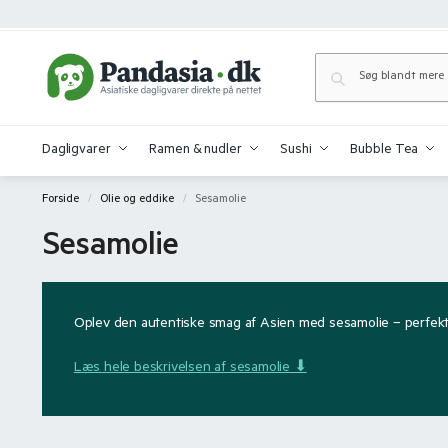
Dagligvarer
Ramen & nudler
Sushi
Bubble Tea
Forside
Olie og eddike
Sesamolie
/
/
Sesamolie
Oplev den autentiske smag af Asien med sesamolie – perfekt t
Læs hele beskrivelsen af sesamolie ⬇