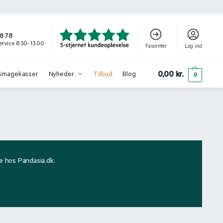
8 78
rvice 8.30-13.00
Favoritter
Log ind
0,00
kr.
Smagekasser
Nyheder
Tilbud
Blog
0
ie hos Pandasia.dk.