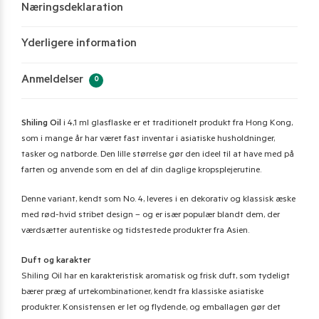
Næringsdeklaration
Yderligere information
Anmeldelser
0
Shiling Oil
i 4,1 ml glasflaske er et traditionelt produkt fra Hong Kong,
som i mange år har været fast inventar i asiatiske husholdninger,
tasker og natborde. Den lille størrelse gør den ideel til at have med på
farten og anvende som en del af din daglige kropsplejerutine.
Denne variant, kendt som No. 4, leveres i en dekorativ og klassisk æske
med rød-hvid stribet design – og er især populær blandt dem, der
værdsætter autentiske og tidstestede produkter fra Asien.
Duft og karakter
Shiling Oil har en karakteristisk aromatisk og frisk duft, som tydeligt
bærer præg af urtekombinationer, kendt fra klassiske asiatiske
produkter. Konsistensen er let og flydende, og emballagen gør det