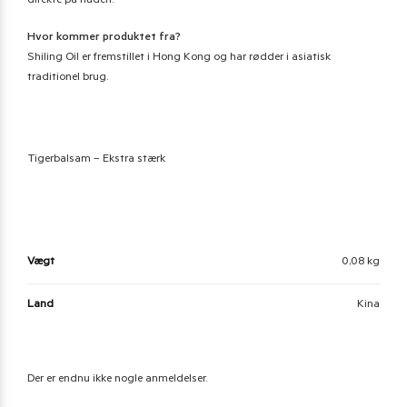
direkte på huden.
Hvor kommer produktet fra?
Shiling Oil er fremstillet i Hong Kong og har rødder i asiatisk
traditionel brug.
Tigerbalsam – Ekstra stærk
Vægt
0,08 kg
Land
Kina
Der er endnu ikke nogle anmeldelser.