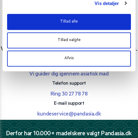
Vis detaljer
Tillad alle
Tillad valgte
Har du spørgsmål eller brug for hjælp?
Vi er lige her. Kundeservice sidder klar til at hjælpe dig.
Afvis
Personlig rådgivning med et smil
Vi guider dig igennem asiatisk mad
Telefon support
Ring 30 27 78 78
E-mail support
kundeservice@pandasia.dk
Derfor har 10.000+ madelskere valgt Pandasia.dk