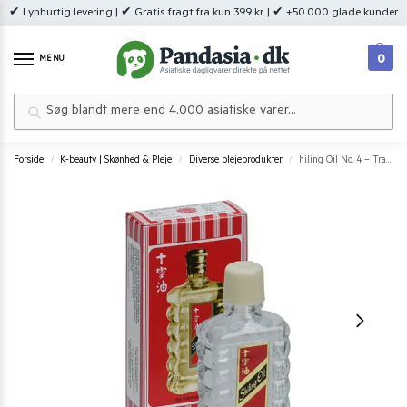
✔ Lynhurtig levering | ✔ Gratis fragt fra kun 399 kr. | ✔ +50.000 glade kunder
0
MENU
Søg
Forside
K-beauty | Skønhed & Pleje
Diverse plejeprodukter
hiling Oil No. 4 – Traditionel asiatisk olie 4,1 ml.
/
/
/