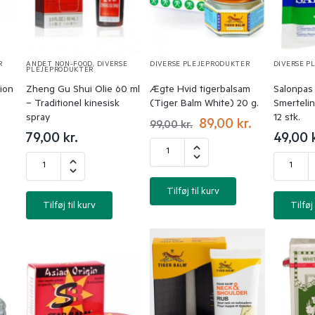
R
ANDET NON-FOOD
,
DIVERSE
DIVERSE PLEJEPRODUKTER
DIVERSE P
PLEJEPRODUKTER
ion
Zheng Gu Shui Olie 60 ml
Ægte Hvid tigerbalsam
Salonpas
– Traditionel kinesisk
(Tiger Balm White) 20 g.
Smerteli
spray
12 stk.
89,00
kr.
99,00
kr.
79,00
kr.
49,00
Tilføj til kurv
Tilføj til kurv
Tilføj 