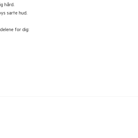
ig hård.
bys sarte hud.
delene for dig: