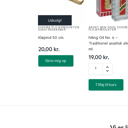
DIVERSE PLEJEPRODUKTER
,
ANDET NON-FOOD
,
DIVERS
SUSHI REDSKABER
PLEJEPRODUKTER
Kløpind 50 cm.
hiling Oil No. 4 –
Traditionel asiatisk oli
20,00
kr.
ml.
19,00
kr.
Skriv mig op
Tilføj til kurv