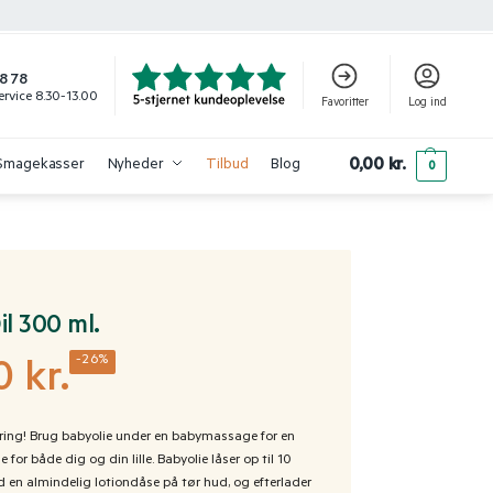
8 78
rvice 8.30-13.00
Favoritter
Log ind
0,00
kr.
Smagekasser
Nyheder
Tilbud
Blog
0
l 300 ml.
-26%
00
kr.
ing! Brug babyolie under en babymassage for en
for både dig og din lille. Babyolie låser op til 10
en almindelig lotiondåse på tør hud, og efterlader