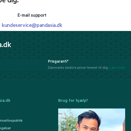
pe dig.
E-mail support
kundeservice@pandasia.dk
a.dk
Prisgaranti*
Danmarks bedste priser leveret til dig.
Læs mere
ia.dk
Brug for hjælp?
ivatlivspolitik
ngelser