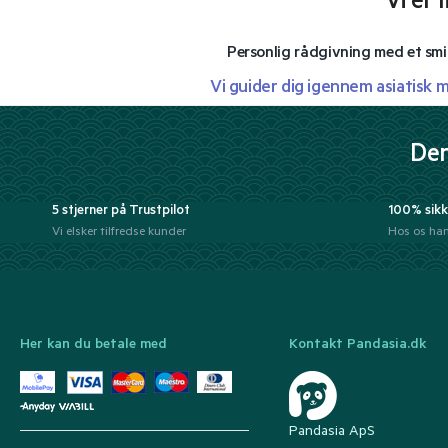
Vi er 
Personlig rådgivning med et smi
Vi guider dig igennem asiatisk 
Der
5 stjerner på Trustpilot
100% sikk
Vi elsker tilfredse kunder
Hos os han
Her kan du betale med
Kontakt Pandasia.dk
Pandasia ApS