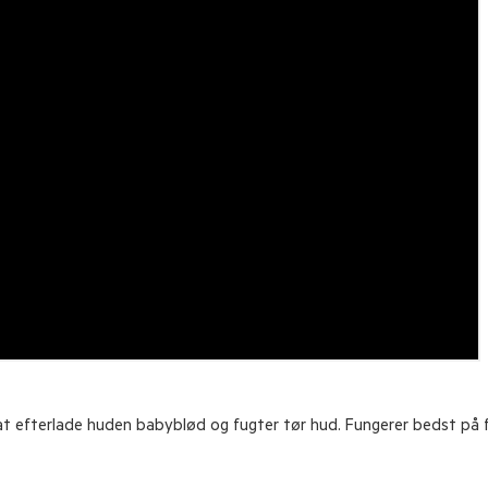
at efterlade huden babyblød og fugter tør hud. Fungerer bedst på fu