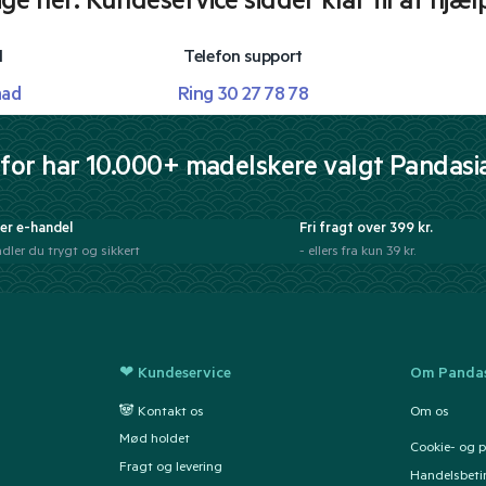
lige her. Kundeservice sidder klar til at hjæl
l
Telefon support
mad
Ring 30 27 78 78
for har 10.000+ madelskere valgt Pandasi
er e-handel
Fri fragt over 399 kr.
dler du trygt og sikkert
- ellers fra kun 39 kr.
❤ Kundeservice
Om Pandas
🐼 Kontakt os
Om os
Mød holdet
Cookie- og pr
Fragt og levering
Handelsbeti