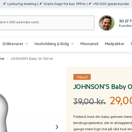
✔ Lynhurtig levering | ✔ Gratis fragt fra kun 399 kr. | ✔ +50.000 glade kunder
Søg
30 27 7
Kundese
Drikkevarer
Husholdning & Bolig
Mexicansk
Madpakker
ter
JOHNSON’S Baby Oil 300 ml.
/
Tilbud!
JOHNSON’S Baby Oi
29,
39,00
kr.
Forbind med din baby gennem berør
bindingsoplevelse, der er afslappende 
gange mere fugt ind på våd hud end 