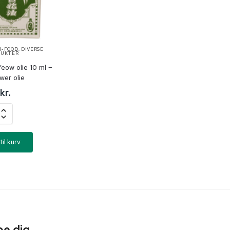
N-FOOD
,
DIVERSE
DUKTER
eow olie 10 ml –
wer olie
kr.
til kurv