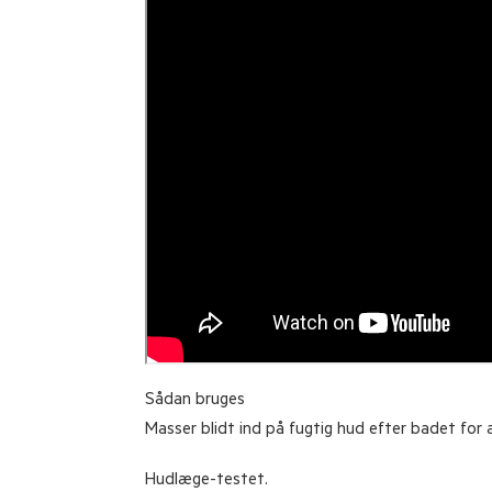
Sådan bruges
Masser blidt ind på fugtig hud efter badet for 
Hudlæge-testet.