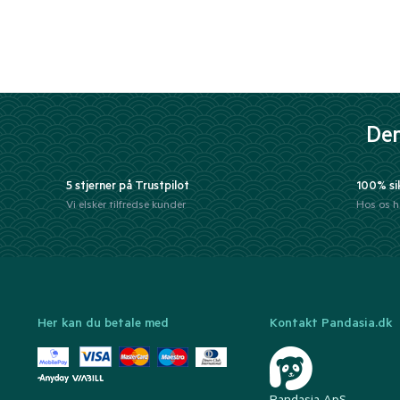
Der
5 stjerner på Trustpilot
100% si
Vi elsker tilfredse kunder
Hos os h
Her kan du betale med
Kontakt Pandasia.dk