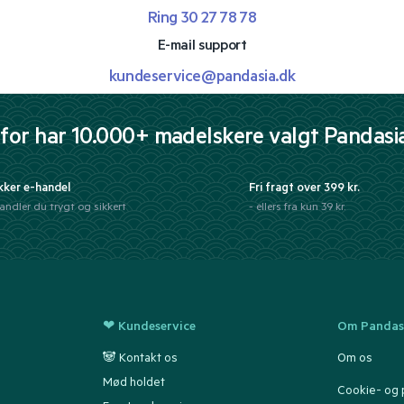
Ring 30 27 78 78
E-mail support
kundeservice@pandasia.dk
for har 10.000+ madelskere valgt Pandasi
kker e-handel
Fri fragt over 399 kr.
andler du trygt og sikkert
- ellers fra kun 39 kr.
❤ Kundeservice
Om Pandas
🐼 Kontakt os
Om os
Mød holdet
Cookie- og p