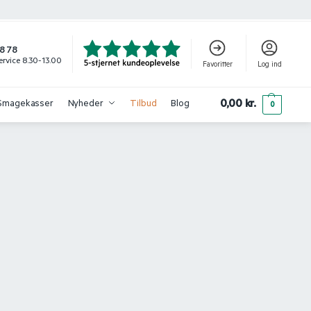
8 78
rvice 8.30-13.00
Favoritter
Log ind
0,00
kr.
Smagekasser
Nyheder
Tilbud
Blog
0