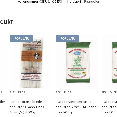
Varenummer (SKU):
60130
Kategori:
Risnudler
odukt
POPULÆR
POPULÆR
ER
RISNUDLER
RISNUDLER
RISNUDLE
ler
Farmer brand brede
Tufoco vietnamesiske
Tufoco v
risnudler (Banh Pho)
risnudler 3 mm. (M) banh
risnudler
3mm (M) 400 g
pho 400g.
pho 400g