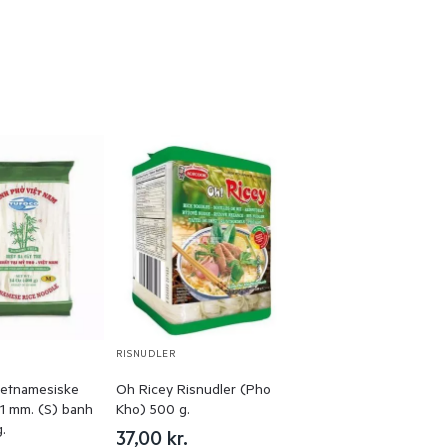
R
RISNUDLER
ietnamesiske
Oh Ricey Risnudler (Pho
 1 mm. (S) banh
Kho) 500 g.
.
37,00
kr.