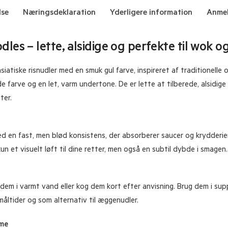
lse
Næringsdeklaration
Yderligere information
Anmel
les – lette, alsidige og perfekte til wok 
iatiske risnudler med en smuk gul farve, inspireret af traditionelle 
e farve og en let, varm undertone. De er lette at tilberede, alsidige i
ter.
 en fast, men blød konsistens, der absorberer saucer og krydderier
un et visuelt løft til dine retter, men også en subtil dybde i smagen.
 dem i varmt vand eller kog dem kort efter anvisning. Brug dem i suppe
 måltider og som alternativ til æggenudler.
mme