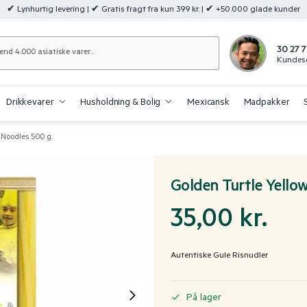
✔ Lynhurtig levering | ✔ Gratis fragt fra kun 399 kr. | ✔ +50.000 glade kunder
Søg
30 27 7
Kundese
Drikkevarer
Husholdning & Bolig
Mexicansk
Madpakker
 Noodles 500 g.
Golden Turtle Yello
35,00
kr.
Autentiske Gule Risnudler
På lager