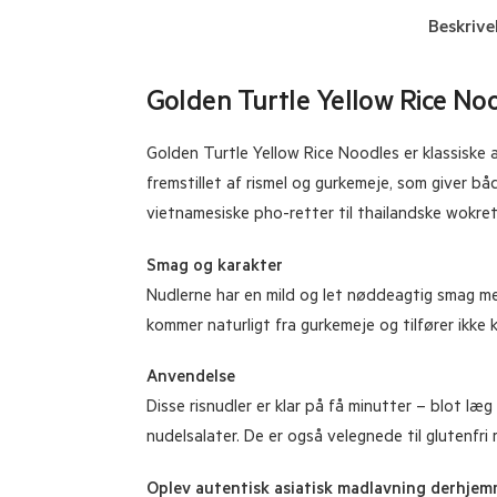
Beskrive
Golden Turtle Yellow Rice Nood
Golden Turtle Yellow Rice Noodles er klassiske as
fremstillet af rismel og gurkemeje, som giver båd
vietnamesiske pho-retter til thailandske wokret
Smag og karakter
Nudlerne har en mild og let nøddeagtig smag med
kommer naturligt fra gurkemeje og tilfører ikke k
Anvendelse
Disse risnudler er klar på få minutter – blot læg
nudelsalater. De er også velegnede til glutenfri
Oplev autentisk asiatisk madlavning derhje