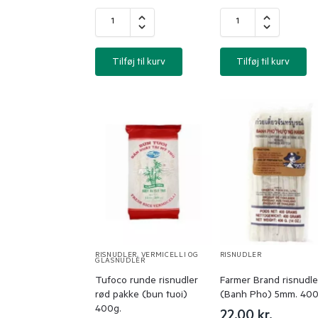
Tilføj til kurv
Tilføj til kurv
RISNUDLER
,
VERMICELLI OG
RISNUDLER
GLASNUDLER
Tufoco runde risnudler
Farmer Brand risnudle
rød pakke (bun tuoi)
(Banh Pho) 5mm. 400
400g.
22,00
kr.