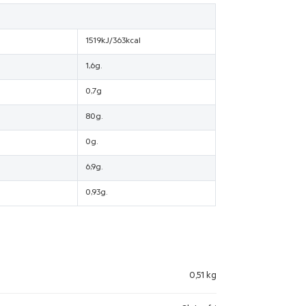
1519kJ/363kcal
1,6g.
0,7g
80g.
0g.
6,9g.
0,93g.
0,51 kg