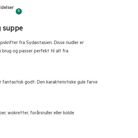
delser
0
og suppe
opskrifter fra Sydøstasien. Disse nudler er
 brug og passer perfekt til alt fra
 fantastisk godt. Den karakteristiske gule farve
r, wokretter, forårsruller eller kolde