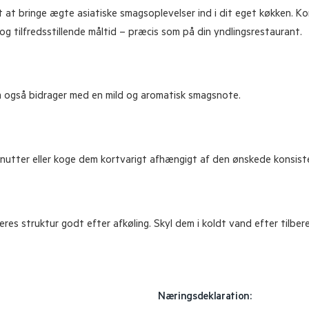
 at bringe ægte asiatiske smagsoplevelser ind i dit eget køkken. K
 og tilfredsstillende måltid – præcis som på din yndlingsrestaurant.
m også bidrager med en mild og aromatisk smagsnote.
nutter eller koge dem kortvarigt afhængigt af den ønskede konsiste
deres struktur godt efter afkøling. Skyl dem i koldt vand efter tilber
Næringsdeklaration: