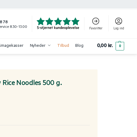
8 78
rvice 8.30-13.00
Favoritter
Log ind
0,00
kr.
Smagekasser
Nyheder
Tilbud
Blog
0
w Rice Noodles 500 g.