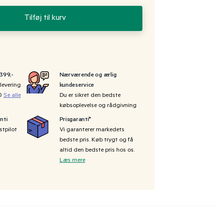
Tilføj til kurv
 399,-
Nærværende og ærlig
levering
kundeservice
00
Se alle
Du er sikret den bedste
købsoplevelse og rådgivning
nti
Prisgaranti*
stpilot
Vi garanterer markedets
bedste pris. Køb trygt og få
altid den bedste pris hos os.
Læs mere