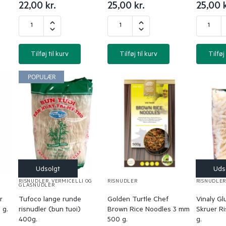
22,00
kr.
25,00
kr.
25,00
Tilføj til kurv
Tilføj til kurv
Tilføj 
POPULÆR
RISNUDLER
,
VERMICELLI OG
RISNUDLER
RISNUDLE
GLASNUDLER
r
Tufoco lange runde
Golden Turtle Chef
Vinaly Gl
 g.
risnudler (bun tuoi)
Brown Rice Noodles 3 mm
Skruer R
400g.
500 g.
g.