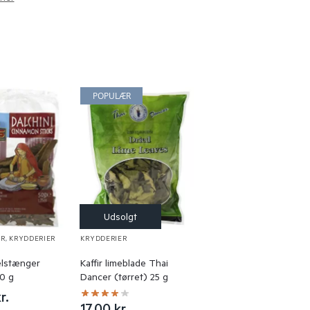
POPULÆR
ER
,
KRYDDERIER
KRYDDERIER
lstænger
Kaffir limeblade Thai
50 g
Dancer (tørret) 25 g
r.