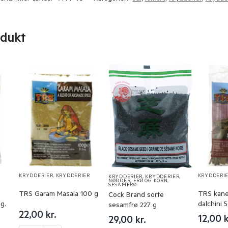
odukt
R
KRYDDERIER
,
KRYDDERIER
KRYDDERI
KRYDDERIER
,
KRYDDERIER
,
NØDDER, FRØ OG KORN
,
SESAMFRØ
TRS Garam Masala 100 g
TRS kane
Cock Brand sorte
g.
dalchini 
sesamfrø 227 g
22,00
kr.
12,00
k
29,00
kr.