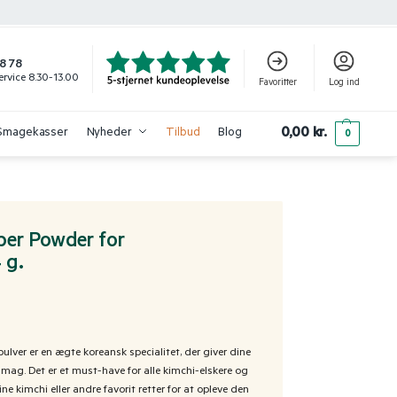
8 78
rvice 8.30-13.00
Favoritter
Log ind
0,00
kr.
Smagekasser
Nyheder
Tilbud
Blog
0
er Powder for
 g.
er er en ægte koreansk specialitet, der giver dine
ag. Det er et must-have for alle kimchi-elskere og
ine kimchi eller andre favorit retter for at opleve den