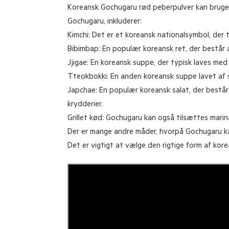
Koreansk Gochugaru rød peberpulver kan bruges i
Gochugaru, inkluderer:
Kimchi: Det er et koreansk nationalsymbol, der 
Bibimbap: En populær koreansk ret, der består a
Jjigae: En koreansk suppe, der typisk laves med
Tteokbokki: En anden koreansk suppe lavet af s
Japchae: En populær koreansk salat, der består 
krydderier.
Grillet kød: Gochugaru kan også tilsættes marina
Der er mange andre måder, hvorpå Gochugaru kan
Det er vigtigt at vælge den rigtige form af ko