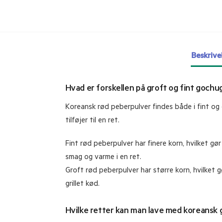
Beskrive
Hvad er forskellen på groft og fint goch
Koreansk rød peberpulver findes både i fint og
tilføjer til en ret.
Fint rød peberpulver har finere korn, hvilket gø
smag og varme i en ret.
Groft rød peberpulver har større korn, hvilket g
grillet kød.
Hvilke retter kan man lave med koreansk