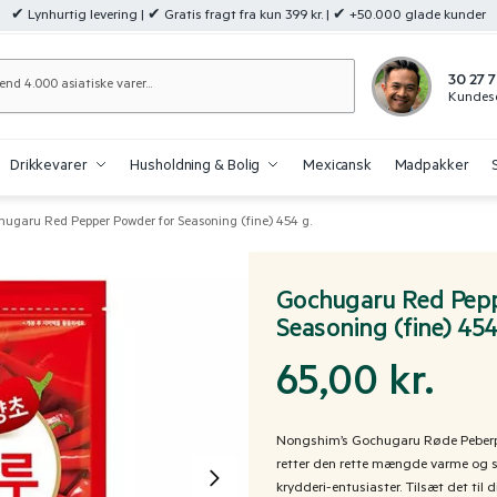
✔ Lynhurtig levering | ✔ Gratis fragt fra kun 399 kr. | ✔ +50.000 glade kunder
Søg
30 27 7
Kundese
Drikkevarer
Husholdning & Bolig
Mexicansk
Madpakker
ugaru Red Pepper Powder for Seasoning (fine) 454 g.
Gochugaru Red Pepp
Seasoning (fine) 454
65,00
kr.
Nongshim’s Gochugaru Røde Peberpulv
retter den rette mængde varme og sm
krydderi-entusiaster. Tilsæt det til d