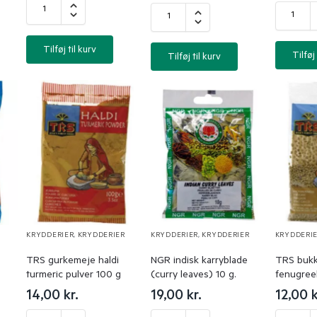
Tilføj til kurv
Tilføj 
Tilføj til kurv
KRYDDERIER
,
KRYDDERIER
KRYDDERIER
,
KRYDDERIER
KRYDDERI
TRS gurkemeje haldi
NGR indisk karryblade
TRS bukk
turmeric pulver 100 g
(curry leaves) 10 g.
fenugree
14,00
kr.
19,00
kr.
12,00
k