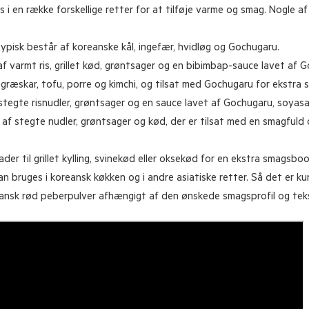
 en række forskellige retter for at tilføje varme og smag. Nogle a
typisk består af koreanske kål, ingefær, hvidløg og Gochugaru.
f varmt ris, grillet kød, grøntsager og en bibimbap-sauce lavet af 
 græskar, tofu, porre og kimchi, og tilsat med Gochugaru for ekstra
tegte risnudler, grøntsager og en sauce lavet af Gochugaru, soyasa
af stegte nudler, grøntsager og kød, der er tilsat med en smagfuld
der til grillet kylling, svinekød eller oksekød for en ekstra smagsboo
 bruges i koreansk køkken og i andre asiatiske retter. Så det er ku
reansk rød peberpulver afhængigt af den ønskede smagsprofil og tek