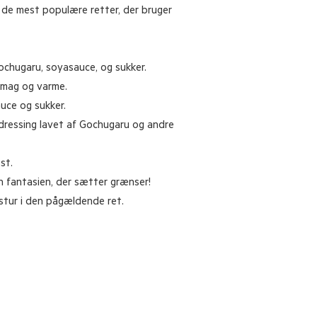
f de mest populære retter, der bruger
Gochugaru, soyasauce, og sukker.
 smag og varme.
uce og sukker.
 dressing lavet af Gochugaru og andre
st.
n fantasien, der sætter grænser!
stur i den pågældende ret.