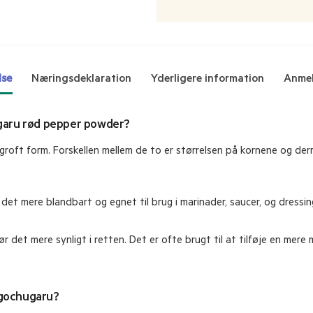
lse
Næringsdeklaration
Yderligere information
Anmel
ugaru rød pepper powder?
 groft form. Forskellen mellem de to er størrelsen på kornene og 
r det mere blandbart og egnet til brug i marinader, saucer, og dressi
ør det mere synligt i retten. Det er ofte brugt til at tilføje en mer
 gochugaru?