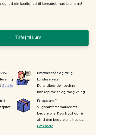
g og lad din kærlighed til koreansk mad blomstre!
Tilføj til kurv
 399,-
Nærværende og ærlig
levering
kundeservice
00
Se alle
Du er sikret den bedste
købsoplevelse og rådgivning
nti
Prisgaranti*
stpilot
Vi garanterer markedets
bedste pris. Køb trygt og få
altid den bedste pris hos os.
Læs mere