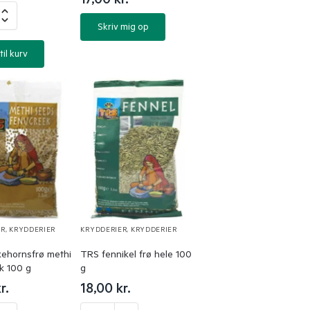
17,00
kr.
Skriv mig op
til kurv
ER
,
KRYDDERIER
KRYDDERIER
,
KRYDDERIER
ehornsfrø methi
TRS fennikel frø hele 100
k 100 g
g
r.
18,00
kr.