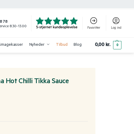
8 78
rvice 8.30-13.00
Favoritter
Log ind
0,00
kr.
Smagekasser
Nyheder
Tilbud
Blog
0
a Hot Chilli Tikka Sauce