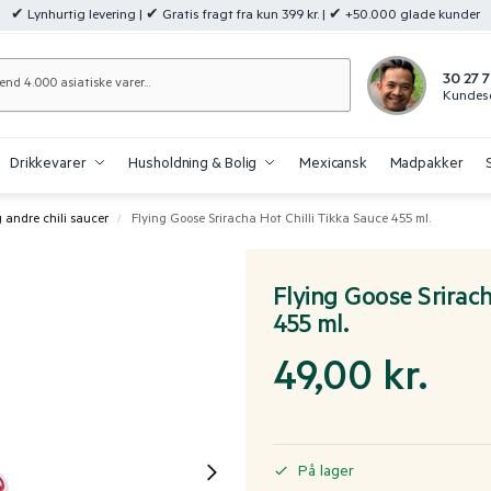
✔ Lynhurtig levering | ✔ Gratis fragt fra kun 399 kr. | ✔ +50.000 glade kunder
Søg
30 27 7
Kundese
Drikkevarer
Husholdning & Bolig
Mexicansk
Madpakker
 andre chili saucer
Flying Goose Sriracha Hot Chilli Tikka Sauce 455 ml.
/
Flying Goose Srirach
455 ml.
49,00
kr.
På lager