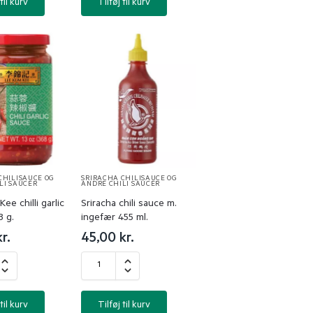
til kurv
Tilføj til kurv
CHILISAUCE OG
SRIRACHA CHILISAUCE OG
LI SAUCER
ANDRE CHILI SAUCER
ee chilli garlic
Sriracha chili sauce m.
 g.
ingefær 455 ml.
kr.
45,00
kr.
til kurv
Tilføj til kurv