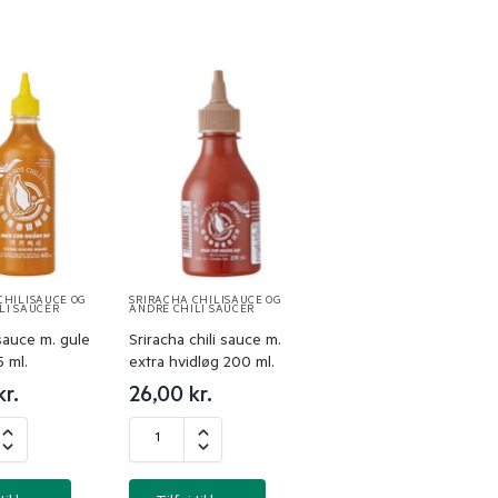
CHILISAUCE OG
SRIRACHA CHILISAUCE OG
LI SAUCER
ANDRE CHILI SAUCER
sauce m. gule
Sriracha chili sauce m.
5 ml.
extra hvidløg 200 ml.
kr.
26,00
kr.