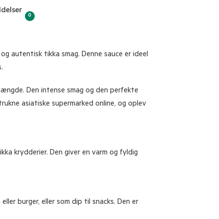
delser
0
 og autentisk tikka smag. Denne sauce er ideel
.
e mængde. Den intense smag og den perfekte
trukne asiatiske supermarked online, og oplev
kka krydderier. Den giver en varm og fyldig
er burger, eller som dip til snacks. Den er