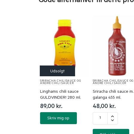
Gode alternativer til dette pr
SRIRACHA CHILISAUCE OG
SRIRACHA CHILISAUCE OG
ANDRE CHILI SAUCER
ANDRE CHILI SAUCER
Linghams chili sauce
Sriracha chili sauce m.
GULDVINDER! 280 ml.
galanga 455 ml.
89,00
kr.
48,00
kr.
Skriv mig op