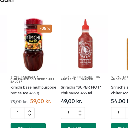
odukt
-25%
KIMCHI
,
SRIRACHA
SRIRACHA CHILISAUCE OG
SRIRACHA 
CHILISAUCE OG ANDRE CHILI
ANDRE CHILI SAUCER
ANDRE CHI
SAUCER
Kimchi base multipurpose
Sriracha *SUPER HOT*
Sriracha 
hot sauce 453 g.
chili sauce 455 ml.
chilier 45
59,00
kr.
49,00
kr.
54,00
79,00
kr.