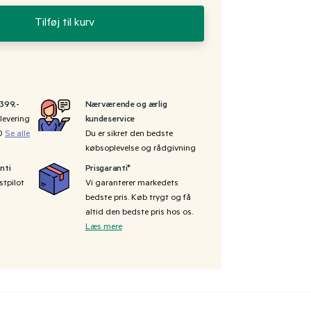
Tilføj til kurv
 399,-
Nærværende og ærlig
levering
kundeservice
00
Se alle
Du er sikret den bedste
købsoplevelse og rådgivning
nti
Prisgaranti*
stpilot
Vi garanterer markedets
bedste pris. Køb trygt og få
altid den bedste pris hos os.
Læs mere