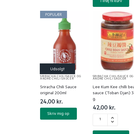
Tilføj til kurv
POPULÆR
SRIRACHA CHILISAUCE OG
SRIRACHA CHILISAUCE OG
ANDRE CHILI SAUCER
ANDRE CHILI SAUCER
Sriracha Chili Sauce
Lee Kum Kee chilli be
original 200ml
sauce (Toban Djan) 
g.
24,00
kr.
42,00
kr.
Skriv mig op