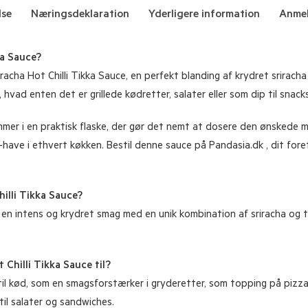
lse
Næringsdeklaration
Yderligere information
Anmel
ka Sauce?
cha Hot Chilli Tikka Sauce, en perfekt blanding af krydret sriracha
er, hvad enten det er grillede kødretter, salater eller som dip til snacks
ommer i en praktisk flaske, der gør det nemt at dosere den ønsked
-have i ethvert køkken. Bestil denne sauce på Pandasia.dk , dit fore
illi Tikka Sauce?
 en intens og krydret smag med en unik kombination af sriracha og ti
Chilli Tikka Sauce til?
 kød, som en smagsforstærker i gryderetter, som topping på pizza ell
til salater og sandwiches.