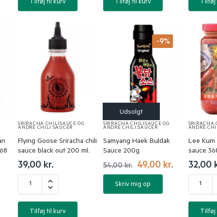
Tilføj til kurv
Tilføj til kurv
Tilføj 
-9%
SRIRACHA CHILISAUCE OG
SRIRACHA CHILISAUCE OG
SRIRACHA 
ANDRE CHILI SAUCER
ANDRE CHILI SAUCER
ANDRE CHI
an
Flying Goose Sriracha chili
Samyang Haek Buldak
Lee Kum K
368
sauce black out 200 ml.
Sauce 200g
sauce 368
39,00
kr.
49,00
kr.
32,00
54,00
kr.
Skriv mig op
Tilføj til kurv
Tilføj 