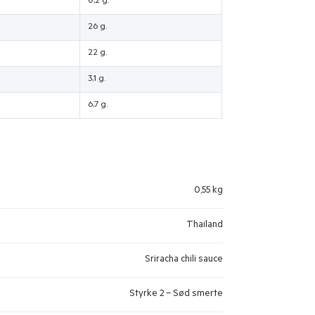
0,2 g.
26 g.
22 g.
3,1 g.
6,7 g.
0,55 kg
Thailand
Sriracha chili sauce
Styrke 2 – Sød smerte