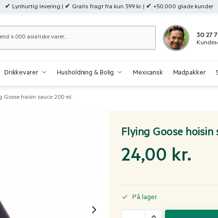
✔ Lynhurtig levering | ✔ Gratis fragt fra kun 399 kr. | ✔ +50.000 glade kunder
Søg
30 27 7
Kundese
Drikkevarer
Husholdning & Bolig
Mexicansk
Madpakker
g Goose hoisin sauce 200 ml.
Flying Goose hoisin 
24,00
kr.
På lager