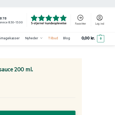
8 78
rvice 8.30-13.00
Favoritter
Log ind
0,00
kr.
Smagekasser
Nyheder
Tilbud
Blog
0
sauce 200 ml.