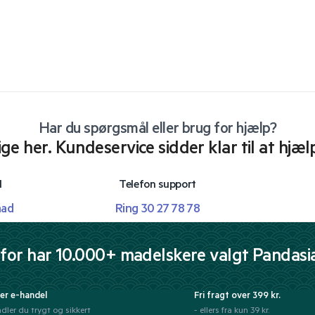
Har du spørgsmål eller brug for hjælp?
lige her. Kundeservice sidder klar til at hjæl
l
Telefon support
mad
Ring 30 27 78 78
for har 10.000+ madelskere valgt Pandasi
er e-handel
Fri fragt over 399 kr.
dler du trygt og sikkert
- ellers fra kun 39 kr.