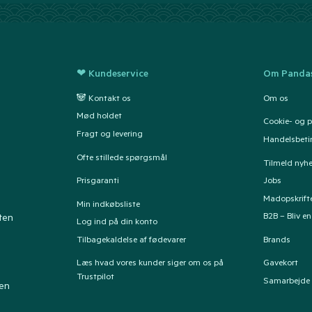
❤ Kundeservice
Om Pandas
🐼 Kontakt os
Om os
Mød holdet
Cookie- og pr
Fragt og levering
Handelsbeti
Ofte stillede spørgsmål
Tilmeld nyh
Prisgaranti
Jobs
Madopskrift
Min indkøbsliste
B2B – Bliv e
ten
Log ind på din konto
Tilbagekaldelse af fødevarer
Brands
Læs hvad vores kunder siger om os på
Gavekort
Trustpilot
Samarbejde
ten