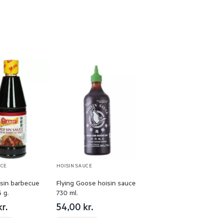
UCE
HOISIN SAUCE
sin barbecue
Flying Goose hoisin sauce
 g.
730 ml.
kr.
54,00
kr.