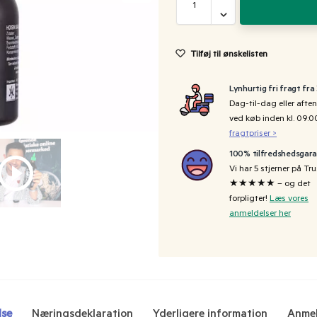
Tilføj til ønskelisten
Lynhurtig fri fragt fra
Dag-til-dag eller aften
ved køb inden kl. 09:
fragtpriser >
100% tilfredshedsgara
Vi har 5 stjerner på Tru
★★★★★ – og det
forpligter!
Læs vores
anmeldelser her
lse
Næringsdeklaration
Yderligere information
Anmel