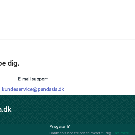
pe dig.
E-mail support
kundeservice@pandasia.dk
a.dk
Prisgaranti*
Danmarks bedste priser leveret til dig.
Læs mere