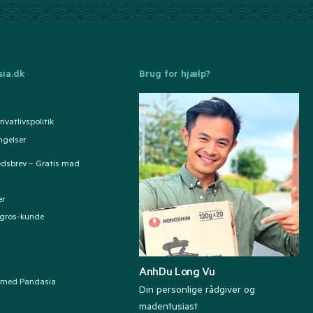
ia.dk
Brug for hjælp?
ivatlivspolitik
ngelser
edsbrev – Gratis mad
er
ngros-kunde
AnhDu Long Vu
 med Pandasia
Din personlige rådgiver og
madentusiast