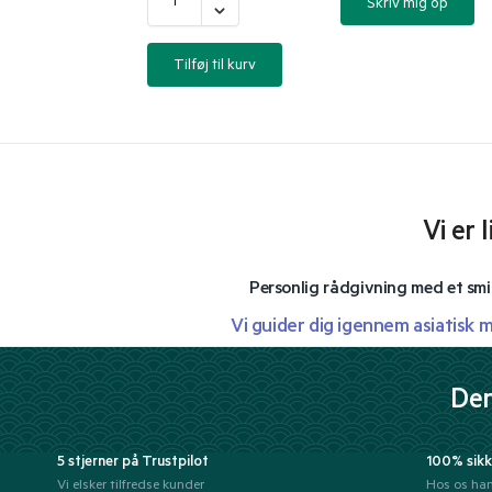
Skriv mig op
Tilføj til kurv
Vi er 
Personlig rådgivning med et smi
Vi guider dig igennem asiatisk 
Der
5 stjerner på Trustpilot
100% sikk
Vi elsker tilfredse kunder
Hos os han