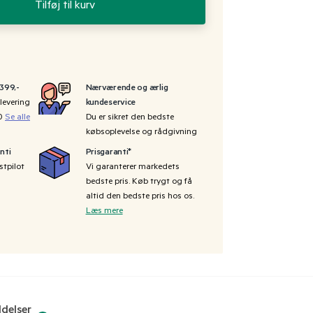
Tilføj til kurv
 399,-
Nærværende og ærlig
levering
kundeservice
00
Se alle
Du er sikret den bedste
købsoplevelse og rådgivning
nti
Prisgaranti*
stpilot
Vi garanterer markedets
bedste pris. Køb trygt og få
altid den bedste pris hos os.
Læs mere
delser