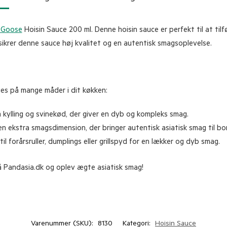
g Goose
Hoisin Sauce 200 ml. Denne hoisin sauce er perfekt til at tilfø
sikrer denne sauce høj kvalitet og en autentisk smagsoplevelse.
ges på mange måder i dit køkken:
m kylling og svinekød, der giver en dyb og kompleks smag.
 en ekstra smagsdimension, der bringer autentisk asiatisk smag til bo
l forårsruller, dumplings eller grillspyd for en lækker og dyb smag.
å Pandasia.dk og oplev ægte asiatisk smag!
Varenummer (SKU):
8130
Kategori:
Hoisin Sauce