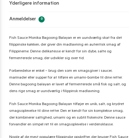
Yderligere information
Anmeldelser
0
Fish Sauce Monika Bagoong Balayan er en uundværlig skat fra det
filippinske køkken, der giver din madlavning en autentisk smag af
Filippinerne. Denne delikatesse er kendt for sin dybe, salte og
fermenterede smag, der udvikler sig over tid.
Forberedelse er enkel – brug den som en smagsgiver i saucer,
marinader eller supper for at tilføre en umami-bombe til dine retter.
Denne bagoong balayan er lavet af fermenterede små fisk og salt, og
dens rige smag er uundværlig i filippinsk madlavning.
Fish Sauce Monika Bagoong Balayan tilføjer en unik, salt, og krydret
smagsoplevelse til dine retter. Den er kendt for sin komplekse smag,
der kombinerer saltighed, umami og en subtil fiskenote. Denne sauce
forvandler en simpel ret til en smagsoplevelse i verdensklasse.
Nogle af de mest populære filippinske opskrifter, der bruger Fish Sauce