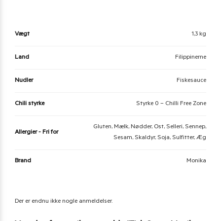
Vægt
1,3 kg
Land
Filippinerne
Nudler
Fiskesauce
Chili styrke
Styrke 0 – Chilli Free Zone
Gluten, Mælk, Nødder, Ost, Selleri, Sennep,
Allergier - Fri for
Sesam, Skaldyr, Soja, Sulfitter, Æg
Brand
Monika
Der er endnu ikke nogle anmeldelser.