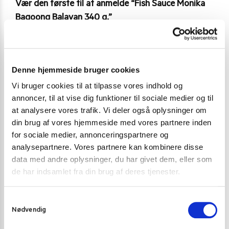
Vær den første til at anmelde “Fish Sauce Monika
Bagoong Balayan 340 g.”
Du skal være
logged in
for at afgive en anmeldelse.
Denne hjemmeside bruger cookies
Varenummer (SKU):
6128
Vi bruger cookies til at tilpasse vores indhold og
Kategori:
Fiskesauce
annoncer, til at vise dig funktioner til sociale medier og til
at analysere vores trafik. Vi deler også oplysninger om
din brug af vores hjemmeside med vores partnere inden
for sociale medier, annonceringspartnere og
Gode alternativer til dette produkt
analysepartnere. Vores partnere kan kombinere disse
data med andre oplysninger, du har givet dem, eller som
de har indsamlet fra din brug af deres tjenester.
S
Nødvendig
a
m