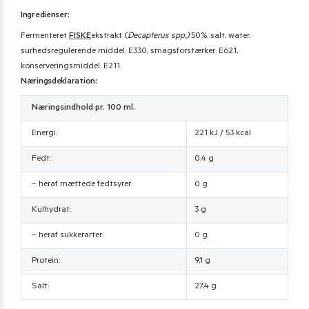
Ingredienser:
Fermenteret
FISKE
ekstrakt (
Decapterus spp.)
50%, salt, water,
surhedsregulerende middel: E330; smagsforstærker: E621,
konserveringsmiddel: E211.
Næringsdeklaration:
Næringsindhold pr. 100 ml.
Energi:
221 kJ / 53 kcal
Fedt:
0,4 g
– heraf mættede fedtsyrer:
0 g
Kulhydrat:
3 g
– heraf sukkerarter:
0 g
Protein:
9,1 g
Salt:
27,4 g