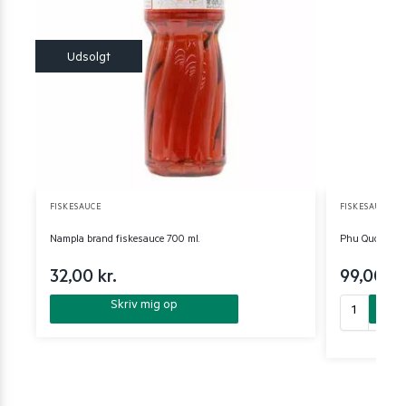
FISKESAUCE
FISKESAUCE
Nampla brand fiskesauce 700 ml.
Phu Quoc Prem
32,00
kr.
99,00
kr
Skriv mig op