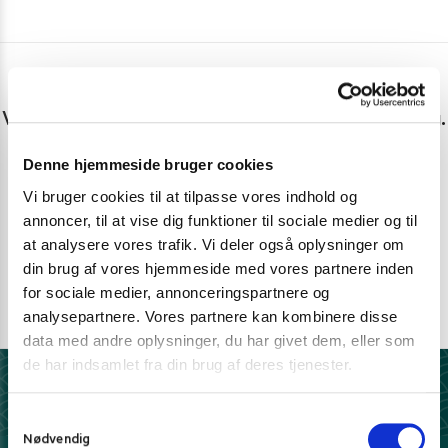
Har du spørgsmål eller brug for hjælp?
Vi er lige her. Kundeservice sidder klar til at hjælpe dig.
Denne hjemmeside bruger cookies
Personlig rådgivning med et smil
Vi bruger cookies til at tilpasse vores indhold og
Vi guider dig igennem asiatisk mad
annoncer, til at vise dig funktioner til sociale medier og til
Telefon support
at analysere vores trafik. Vi deler også oplysninger om
Ring 30 27 78 78
din brug af vores hjemmeside med vores partnere inden
for sociale medier, annonceringspartnere og
E-mail support
analysepartnere. Vores partnere kan kombinere disse
kundeservice@pandasia.dk
data med andre oplysninger, du har givet dem, eller som
de har indsamlet fra din brug af deres tjenester.
Derfor har 10.000+ madelskere valgt Pandasia.dk
S
Nødvendig
a
5 stjerner på Trustpilot