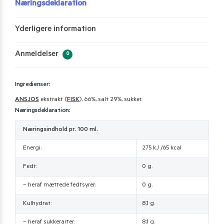
Næringsdeklaration
Yderligere information
Anmeldelser
0
Ingredienser:
ANSJOS
ekstrakt (
FISK
), 66%, salt 29%, sukker.
Næringsdeklaration:
Næringsindhold pr. 100 ml.
Energi:
275 kJ /65 kcal
Fedt:
0 g.
– heraf mættede fedtsyrer:
0 g.
Kulhydrat:
8,1 g.
– heraf sukkerarter:
8,1 g.