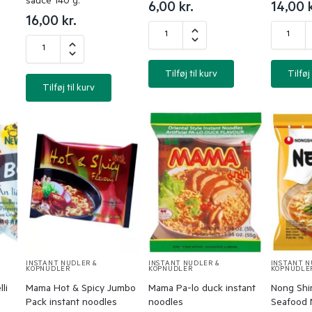
sauce 140 g.
6,00
kr.
14,00
16,00
kr.
Tilføj til kurv
Tilføj 
Tilføj til kurv
INSTANT NUDLER &
INSTANT NUDLER &
INSTANT N
KOPNUDLER
KOPNUDLER
KOPNUDLE
li
Mama Hot & Spicy Jumbo
Mama Pa-lo duck instant
Nong Shi
Pack instant noodles
noodles
Seafood 