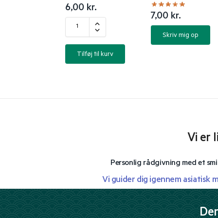
6,00
kr.
7,00
kr.
Skriv mig op
Tilføj til kurv
Vi er 
Personlig rådgivning med et smi
Vi guider dig igennem asiatisk 
Der