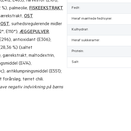
(E412, E405), farvestof (E101);
 %), palmeolie,
FISKEEKSTRAKT
Fedt:
 gærekstrakt,
OST
Heraf mættede fedtsyrer:
,
OST
, surhedsregulerende midler
Kulhydrat:
2*, E110*),
ÆGGEPULVER
,
E296), antioxidant (E306);
Heraf sukkerarter:
28,36 %) (saltet
Protein:
), gærekstrakt, maltodextrin,
Salt:
ngsmiddel (E414),
c), antiklumpningsmiddel (E551);
t forårsløg, tørret chili.
have negativ indvirkning på børns