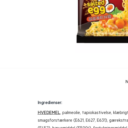
N
Ingredienser:
HVEDEMEL
, palmeolie, tapiokastivelse, klæbrigt
smagsforstærkere (E621, E627, E631), gærekstra