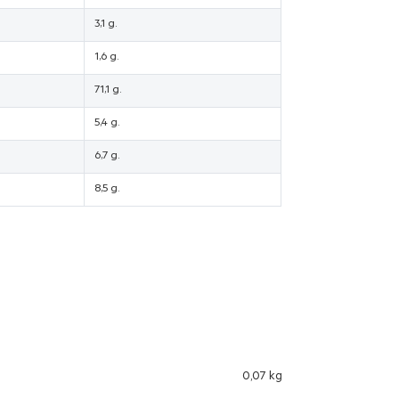
3,1 g.
1,6 g.
71,1 g.
5,4 g.
6,7 g.
8,5 g.
0,07 kg