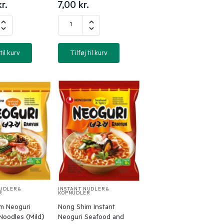
kr.
7,00
kr.
til kurv
Tilføj til kurv
UDLER &
INSTANT NUDLER &
R
KOPNUDLER
m Neoguri
Nong Shim Instant
Noodles (Mild)
Neoguri Seafood and