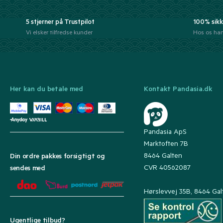
5 stjerner på Trustpilot
100% sikk
Vi elsker tilfredse kunder
Hos os han
Her kan du betale med
Kontakt Pandasia.dk
Pandasia ApS
Marktoften 7B
8464 Galten
Din ordre pakkes forsigtigt og
CVR 40562087
sendes med
Hørslevvej 35B, 8464 Gal
Ugentlige tilbud?