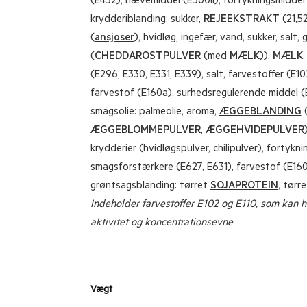
(E452), hævemiddel (E500ii), fortykningsmiddel 
krydderiblanding: sukker,
REJEEKSTRAKT
(21,52
(
ansjoser
), hvidløg, ingefær, vand, sukker, salt,
(
CHEDDAROSTPULVER
(med
MÆLK
)),
MÆLK
(E296, E330, E331, E339), salt, farvestoffer (E10
farvestof (E160a), surhedsregulerende middel (
smagsolie: palmeolie, aroma,
ÆGGEBLANDING
(
ÆGGEBLOMMEPULVER
,
ÆGGEHVIDEPULVER
krydderier (hvidløgspulver, chilipulver), fortykni
smagsforstærkere (E627, E631), farvestof (E160
grøntsagsblanding: tørret
SOJAPROTEIN
, tørre
Indeholder farvestoffer E102 og E110, som kan 
aktivitet og koncentrationsevne
Vægt