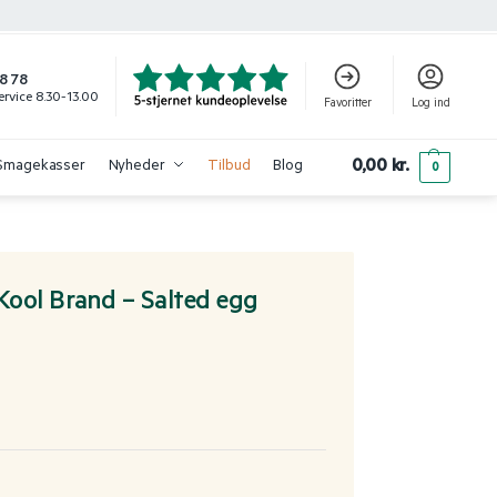
8 78
rvice 8.30-13.00
Favoritter
Log ind
0,00
kr.
Smagekasser
Nyheder
Tilbud
Blog
0
Kool Brand – Salted egg