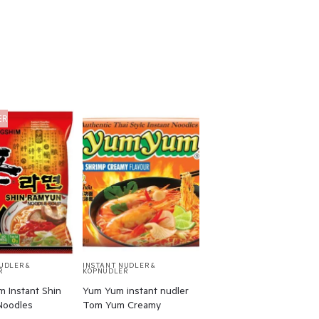
ER
UDLER &
INSTANT NUDLER &
R
KOPNUDLER
m Instant Shin
Yum Yum instant nudler
Noodles
Tom Yum Creamy