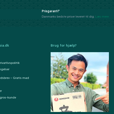
Prisgaranti*
Danmarks bedste priser leveret til dig.
Læs mere
ia.dk
Brug for hjælp?
ivatlivspolitik
ngelser
edsbrev – Gratis mad
er
ngros-kunde