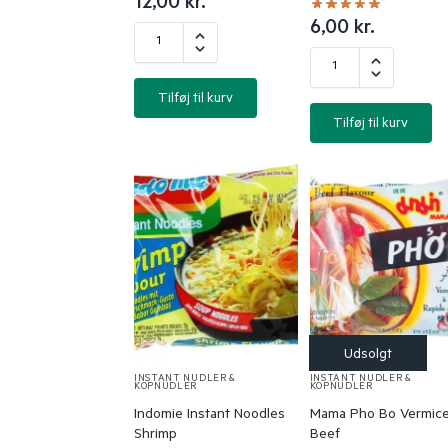
12,00
kr.
6,00
kr.
Tilføj til kurv
Tilføj til kurv
INSTANT NUDLER &
INSTANT NUDLER &
KOPNUDLER
KOPNUDLER
Indomie Instant Noodles
Mama Pho Bo Vermicel
Shrimp
Beef