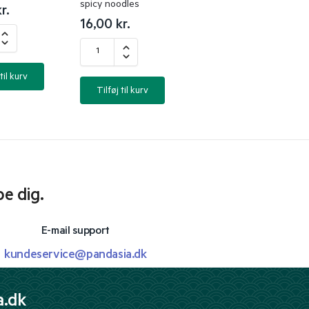
spicy noodles
r.
16,00
kr.
til kurv
Tilføj til kurv
pe dig.
E-mail support
kundeservice@pandasia.dk
a.dk