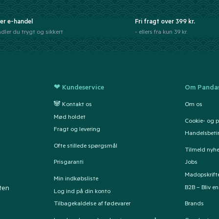
er e-handel
Fri fragt over 399 kr.
dler du trygt og sikkert
- ellers fra kun 39 kr.
❤ Kundeservice
Om Pandas
🐼 Kontakt os
Om os
Mød holdet
Cookie- og pr
Fragt og levering
Handelsbeti
Ofte stillede spørgsmål
Tilmeld nyh
Prisgaranti
Jobs
Madopskrift
Min indkøbsliste
B2B – Bliv e
ten
Log ind på din konto
Tilbagekaldelse af fødevarer
Brands