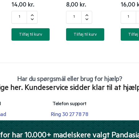
14,00
kr.
8,00
kr.
16,00
k
Tilføj til kurv
Tilføj til kurv
Tilføj 
Har du spørgsmål eller brug for hjælp?
lige her. Kundeservice sidder klar til at hjæl
l
Telefon support
mad
Ring 30 27 78 78
for har 10.000+ madelskere valgt Pandasi