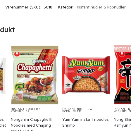
Varenummer (SKU):
3018
Kategori:
Instant nudler & kopnudler
odukt
BESTSELL
INSTANT NUDLER &
INSTANT NUDLER &
INSTANT N
KOPNUDLER
KOPNUDLER
KOPNUDLE
es
Nongshim Chapaghetti
Yum Yum instant noodles
Nong Shi
dle)
Noodles med Chajang
Shrimp
Ramyun 