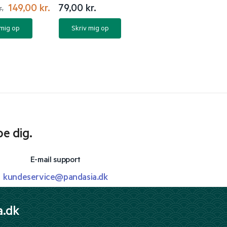
149,00
kr.
79,00
kr.
r.
 mig op
Skriv mig op
pe dig.
E-mail support
kundeservice@pandasia.dk
a.dk