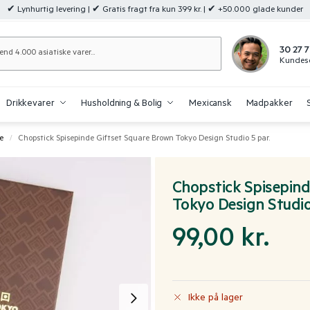
✔ Lynhurtig levering | ✔ Gratis fragt fra kun 399 kr. | ✔ +50.000 glade kunder
Søg
30 27 7
Kundese
Drikkevarer
Husholdning & Bolig
Mexicansk
Madpakker
e
Chopstick Spisepinde Giftset Square Brown Tokyo Design Studio 5 par.
/
Chopstick Spisepind
Tokyo Design Studio
99,00
kr.
Ikke på lager