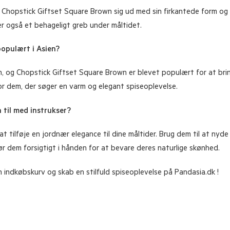
r Chopstick Giftset Square Brown sig ud med sin firkantede form o
er også et behageligt greb under måltidet.
opulært i Asien?
, og Chopstick Giftset Square Brown er blevet populært for at bring
or dem, der søger en varm og elegant spiseoplevelse.
til med instrukser?
 tilføje en jordnær elegance til dine måltider. Brug dem til at nyde s
r dem forsigtigt i hånden for at bevare deres naturlige skønhed.
din indkøbskurv og skab en stilfuld spiseoplevelse på Pandasia.dk !