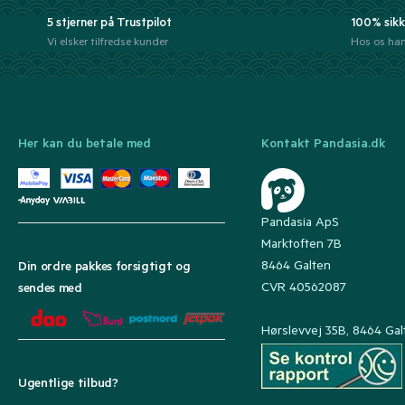
5 stjerner på Trustpilot
100% sikk
Vi elsker tilfredse kunder
Hos os han
Her kan du betale med
Kontakt Pandasia.dk
Pandasia ApS
Marktoften 7B
8464 Galten
Din ordre pakkes forsigtigt og
CVR 40562087
sendes med
Hørslevvej 35B, 8464 Gal
Ugentlige tilbud?