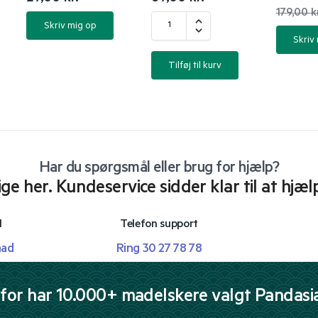
179,00
k
Skriv mig op
Skriv
Tilføj til kurv
Har du spørgsmål eller brug for hjælp?
lige her. Kundeservice sidder klar til at hjæl
l
Telefon support
mad
Ring 30 27 78 78
for har 10.000+ madelskere valgt Pandasi