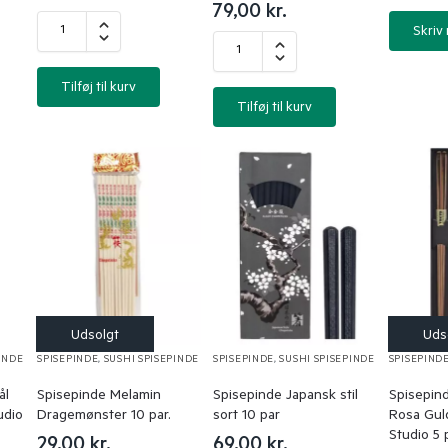
79,00
kr.
Skriv
Tilføj til kurv
Tilføj til kurv
INDE
SPISEPINDE
,
SUSHI SPISEPINDE
SPISEPINDE
,
SUSHI SPISEPINDE
SPISEPIND
ål
Spisepinde Melamin
Spisepinde Japansk stil
Spisepind
udio
Dragemønster 10 par.
sort 10 par
Rosa Gul
Studio 5 
29,00
kr.
69,00
kr.