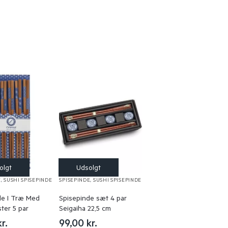
E
,
SUSHI SPISEPINDE
SPISEPINDE
,
SUSHI SPISEPINDE
de I Træ Med
Spisepinde sæt 4 par
ter 5 par
Seigaiha 22,5 cm
kr.
99,00
kr.