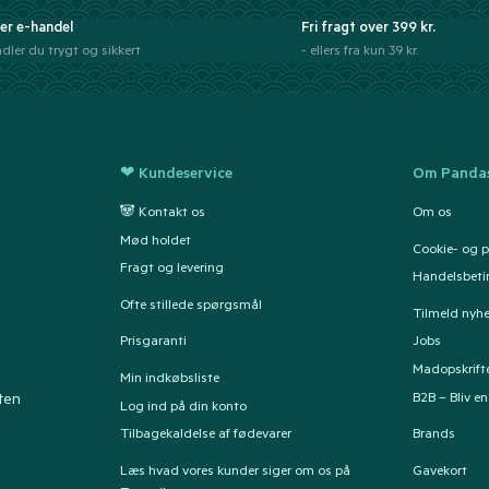
er e-handel
Fri fragt over 399 kr.
dler du trygt og sikkert
- ellers fra kun 39 kr.
❤ Kundeservice
Om Pandas
🐼 Kontakt os
Om os
Mød holdet
Cookie- og pr
Fragt og levering
Handelsbeti
Ofte stillede spørgsmål
Tilmeld nyh
Prisgaranti
Jobs
Madopskrift
Min indkøbsliste
B2B – Bliv e
ten
Log ind på din konto
Tilbagekaldelse af fødevarer
Brands
Læs hvad vores kunder siger om os på
Gavekort