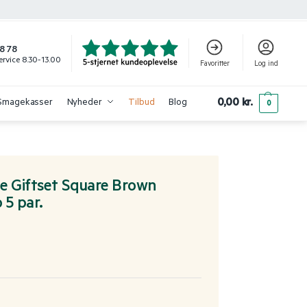
8 78
rvice 8.30-13.00
Favoritter
Log ind
0,00
kr.
Smagekasser
Nyheder
Tilbud
Blog
0
e Giftset Square Brown
 5 par.