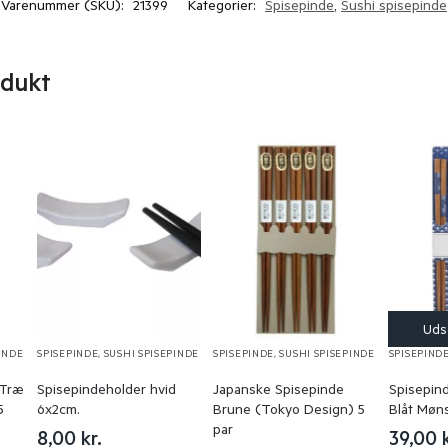
Varenummer (SKU):
21399
Kategorier:
Spisepinde
,
Sushi spisepinde
odukt
INDE
SPISEPINDE
,
SUSHI SPISEPINDE
SPISEPINDE
,
SUSHI SPISEPINDE
SPISEPIND
 Træ
Spisepindeholder hvid
Japanske Spisepinde
Spisepin
5
6x2cm.
Brune (Tokyo Design) 5
Blåt Møns
par
8,00
kr.
39,00