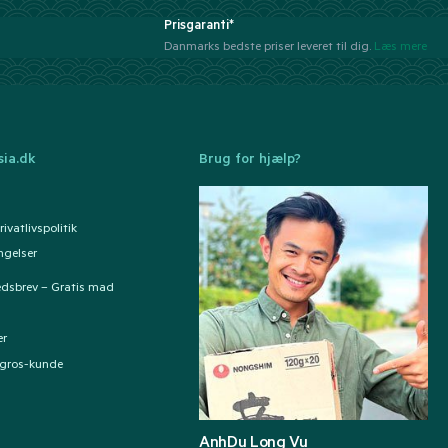
Prisgaranti*
Danmarks bedste priser leveret til dig.
Læs mere
ia.dk
Brug for hjælp?
ivatlivspolitik
ngelser
edsbrev – Gratis mad
er
ngros-kunde
AnhDu Long Vu