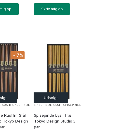
 mig op
Skriv mig op
-17%
E
,
SUSHI SPISEPINDE
SPISEPINDE
,
SUSHI SPISEPINDE
e Rustfrit Stål
Spisepinde Lyst Træ
d Tokyo Design
Tokyo Design Studio 5
par
par