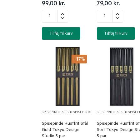
99,00
kr.
79,00
kr.
Tilføj til kurv
Tilføj til kurv
-17%
SPISEPINDE
,
SUSHI SPISEPINDE
SPISEPINDE
,
SUSHI SPISEP
Spisepinde Rustfrit Stål
Spisepinde Rustfrit St
Guld Tokyo Design
Sort Tokyo Design St
Studio 5 par
5 par