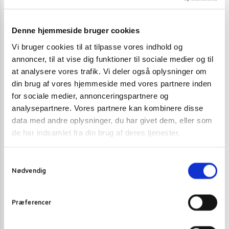
Tilføj til kurv
Denne hjemmeside bruger cookies
Vi bruger cookies til at tilpasse vores indhold og
annoncer, til at vise dig funktioner til sociale medier og til
at analysere vores trafik. Vi deler også oplysninger om
din brug af vores hjemmeside med vores partnere inden
for sociale medier, annonceringspartnere og
analysepartnere. Vores partnere kan kombinere disse
data med andre oplysninger, du har givet dem, eller som
de har indsamlet fra din brug af deres tjenester.
S
Nødvendig
a
m
t
Præferencer
y
k