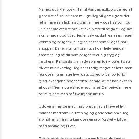
Når jeg udvikler opskrifter til Pandasia.dk, prøver jeg at
gøre det så enkelt som muligt. Jeg vil gerne gøre det
let at lave asiatisk mad derhjemme – også selvom du
ikke har prøvet det før. Det skal være til at gå til, og det
skal smage godt. Jeg tester selv opskrifterne i mit eget
køkken og bruger kun ingredienser, som vi også har i
shoppen. Det er vigtigt for mig, at det hele hænger
sammen, og at du som bruger føler dig tryg og
inspireret. Pandasia startede som en idé – og er i dag
blevet min hverdag. Jeg har stadig meget at lære, men
jeg gør mig umage hver dag, og jeg bliver oprigtigt
glad, hver gang nogen fortæller mig, at de har lavet en
af opskrifterne og elskede resultatet. Det betyder mere
for mig, end man måske lige skulle tro.
Udover at nørde med mad prøver jeg at leve et liv i
balance med familie, træning og gode relationer. Jeg
tror på, at små ting kan gøre en stor forskel – både i
madlavning og i livet.