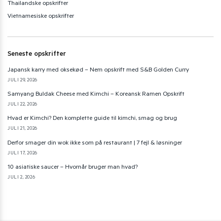
Thailandske opskrifter
Vietnamesiske opskrifter
Seneste opskrifter
Japansk karry med oksekød – Nem opskrift med S&B Golden Curry
JULI 29, 2026
Samyang Buldak Cheese med Kimchi – Koreansk Ramen Opskrift
JULI 22, 2026
Hvad er Kimchi? Den komplette guide til kimchi, smag og brug
JULI 21, 2026
Derfor smager din wok ikke som på restaurant | 7 fejl & løsninger
JULI 17, 2026
10 asiatiske saucer – Hvornår bruger man hvad?
JULI 2, 2026