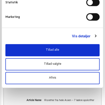
k
Statistik
e
v
Shinode japansk sushi ris 1kg
Marketing
a
35,00
kr.
l
g
Tilføj til kurv
Vis detaljer
Summary
Tillad alle
Tillad valgte
Afvis
Article Name
Risretter fra hele Asien – 7 lækre opskrifter