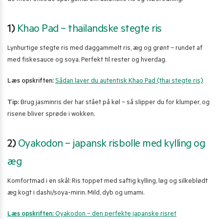
1)
Khao Pad – thailandske stegte ris
Lynhurtige stegte ris med daggammelt ris, æg og grønt – rundet af
med fiskesauce og soya. Perfekt til rester og hverdag.
Læs opskriften:
Sådan laver du autentisk Khao Pad (thai stegte ris)
Tip:
Brug jasminris der har stået på køl – så slipper du for klumper, og
risene bliver sprøde i wokken.
2)
Oyakodon – japansk risbolle med kylling og
æg
Komfortmad i en skål: Ris toppet med saftig kylling, løg og silkeblødt
æg kogt i dashi/soya-mirin. Mild, dyb og umami.
Læs opskriften:
Oyakodon – den perfekte japanske risret