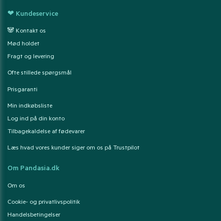
❤ Kundeservice
🐼 Kontakt os
Mød holdet
Fragt og levering
Ofte stillede spørgsmål
Prisgaranti
Min indkøbsliste
Log ind på din konto
Tilbagekaldelse af fødevarer
Læs hvad vores kunder siger om os på Trustpilot
Om Pandasia.dk
Om os
Cookie- og privatlivspolitik
Handelsbetingelser