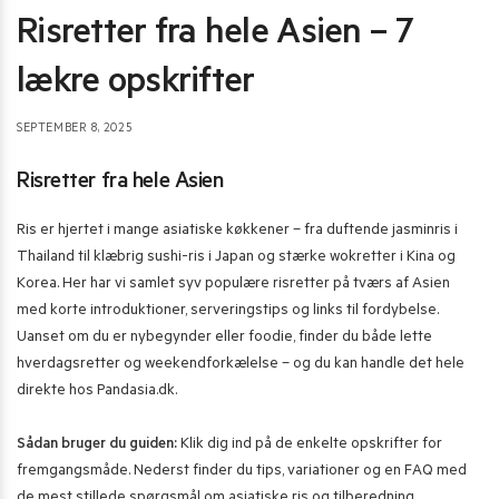
Risretter fra hele Asien – 7
lækre opskrifter
SEPTEMBER 8, 2025
Risretter fra hele Asien
Ris er hjertet i mange asiatiske køkkener – fra duftende jasminris i
Thailand til klæbrig sushi-ris i Japan og stærke wokretter i Kina og
Korea. Her har vi samlet syv populære risretter på tværs af Asien
med korte introduktioner, serveringstips og links til fordybelse.
Uanset om du er nybegynder eller foodie, finder du både lette
hverdagsretter og weekendforkælelse – og du kan handle det hele
direkte hos Pandasia.dk.
Sådan bruger du guiden:
Klik dig ind på de enkelte opskrifter for
fremgangsmåde. Nederst finder du tips, variationer og en FAQ med
de mest stillede spørgsmål om asiatiske ris og tilberedning.