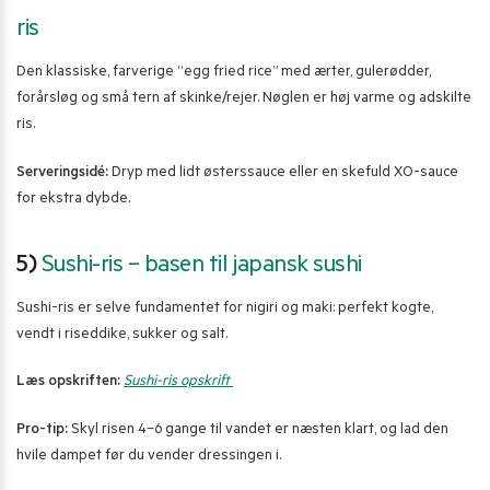
ris
Den klassiske, farverige “egg fried rice” med ærter, gulerødder,
forårsløg og små tern af skinke/rejer. Nøglen er høj varme og adskilte
ris.
Serveringsidé:
Dryp med lidt østerssauce eller en skefuld XO-sauce
for ekstra dybde.
5)
Sushi-ris – basen til japansk sushi
Sushi-ris er selve fundamentet for nigiri og maki: perfekt kogte,
vendt i riseddike, sukker og salt.
Læs opskriften:
Sushi-ris opskrift
Pro-tip:
Skyl risen 4–6 gange til vandet er næsten klart, og lad den
hvile dampet før du vender dressingen i.