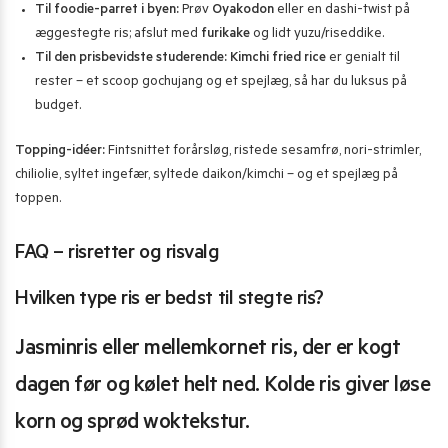
Til foodie-parret i byen:
Prøv
Oyakodon
eller en dashi-twist på
æggestegte ris; afslut med
furikake
og lidt yuzu/riseddike.
Til den prisbevidste studerende:
Kimchi fried rice
er genialt til
rester – et scoop gochujang og et spejlæg, så har du luksus på
budget.
Topping-idéer:
Fintsnittet forårsløg, ristede sesamfrø, nori-strimler,
chiliolie, syltet ingefær, syltede daikon/kimchi – og et spejlæg på
toppen.
FAQ – risretter og risvalg
Hvilken type ris er bedst til stegte ris?
Jasminris eller mellemkornet ris, der er kogt
dagen før og kølet helt ned. Kolde ris giver løse
korn og sprød woktekstur.