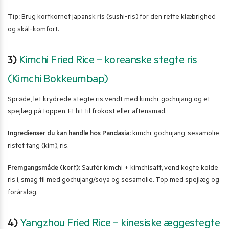
Tip:
Brug kortkornet japansk ris (sushi-ris) for den rette klæbrighed
og skål-komfort.
3)
Kimchi Fried Rice – koreanske stegte ris
(Kimchi Bokkeumbap)
Sprøde, let krydrede stegte ris vendt med kimchi, gochujang og et
spejlæg på toppen. Et hit til frokost eller aftensmad.
Ingredienser du kan handle hos Pandasia:
kimchi, gochujang, sesamolie,
ristet tang (kim), ris.
Fremgangsmåde (kort):
Sautér kimchi + kimchisaft, vend kogte kolde
ris i, smag til med gochujang/soya og sesamolie. Top med spejlæg og
forårsløg.
4)
Yangzhou Fried Rice – kinesiske æggestegte