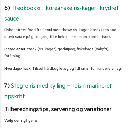
6)
Tteokbokki – koreanske ris-kager i krydret
sauce
Elsket street food fra Seoul med chewy ris-kager (tteok) i en sød-
stærk sauce på gochujang. Ikke hele ris – men en ikonisk ris
ret
.
Ingredienser:
tteok (ris-kager), gochujang, fiskekage (valgfri),
forårsløg.
Hverdags-hack:
Tilsæt hårdkogte æg og lidt smør for rundere smag.
7)
Stegte ris med kylling – hoisin marineret
opskrift
Tilberedningstips, servering og variationer
Vælg den rigtige ris: