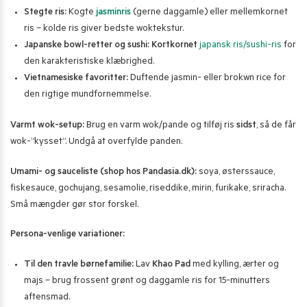
Stegte ris:
Kogte
jasminris
(gerne daggamle) eller mellemkornet
ris – kolde ris giver bedste woktekstur.
Japanske bowl-retter og sushi:
Kortkornet
japansk ris/sushi-ris
for
den karakteristiske klæbrighed.
Vietnamesiske favoritter:
Duftende jasmin- eller brokwn rice for
den rigtige mundfornemmelse.
Varmt wok-setup:
Brug en varm wok/pande og tilføj ris
sidst
, så de får
wok-”kysset”. Undgå at overfylde panden.
Umami- og sauceliste (shop hos Pandasia.dk):
soya, østerssauce,
fiskesauce, gochujang, sesamolie, riseddike, mirin, furikake, sriracha.
Små mængder gør stor forskel.
Persona-venlige variationer:
Til den travle børnefamilie:
Lav
Khao Pad
med kylling, ærter og
majs – brug frossent grønt og daggamle ris for 15-minutters
aftensmad.