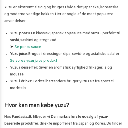
Yuzu er ekstremt alsidig og bruges i både det japanske, koreanske
og moderne vestlige køkken. Her er nogle af de mest populære
anvendelser:
Yuzu ponzu
: En klassisk japansk sojasauce med yuzu – perfekt til
sushi, sashimi og stegt kød
➤
Se ponzu sauce
Yuzu juice
: Bruges i dressinger, dips, ceviche og asiatiske salater
Se vores yuzu juice produkt
Yuzu i desserter
: Giver en aromatisk syrlighed til kager, is og
mousse
Yuzu i drinks
: Cocktailbartendere bruger yuzu i alt fra spritz til
mocktails
Hvor kan man købe yuzu?
Hos Pandasia.dk tilbyder vi
Danmarks største udvalg af yuzu-
baserede produkter
, direkte importeret fra Japan og Korea. Du finder