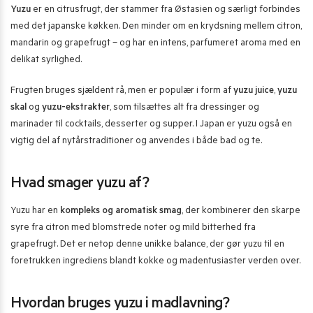
Yuzu
er en citrusfrugt, der stammer fra Østasien og særligt forbindes
med det japanske køkken. Den minder om en krydsning mellem citron,
mandarin og grapefrugt – og har en intens, parfumeret aroma med en
delikat syrlighed.
Frugten bruges sjældent rå, men er populær i form af
yuzu juice
,
yuzu
skal
og
yuzu-ekstrakter
, som tilsættes alt fra dressinger og
marinader til cocktails, desserter og supper. I Japan er yuzu også en
vigtig del af nytårstraditioner og anvendes i både bad og te.
Hvad smager yuzu af?
Yuzu har en
kompleks og aromatisk smag
, der kombinerer den skarpe
syre fra citron med blomstrede noter og mild bitterhed fra
grapefrugt. Det er netop denne unikke balance, der gør yuzu til en
foretrukken ingrediens blandt kokke og madentusiaster verden over.
Hvordan bruges yuzu i madlavning?