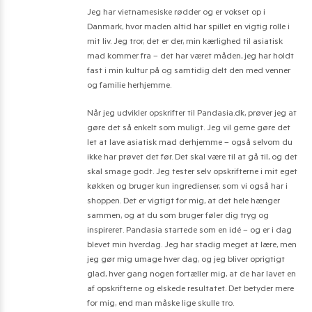
Jeg har vietnamesiske rødder og er vokset op i
Danmark, hvor maden altid har spillet en vigtig rolle i
mit liv. Jeg tror, det er der, min kærlighed til asiatisk
mad kommer fra – det har været måden, jeg har holdt
fast i min kultur på og samtidig delt den med venner
og familie herhjemme.
Når jeg udvikler opskrifter til Pandasia.dk, prøver jeg at
gøre det så enkelt som muligt. Jeg vil gerne gøre det
let at lave asiatisk mad derhjemme – også selvom du
ikke har prøvet det før. Det skal være til at gå til, og det
skal smage godt. Jeg tester selv opskrifterne i mit eget
køkken og bruger kun ingredienser, som vi også har i
shoppen. Det er vigtigt for mig, at det hele hænger
sammen, og at du som bruger føler dig tryg og
inspireret. Pandasia startede som en idé – og er i dag
blevet min hverdag. Jeg har stadig meget at lære, men
jeg gør mig umage hver dag, og jeg bliver oprigtigt
glad, hver gang nogen fortæller mig, at de har lavet en
af opskrifterne og elskede resultatet. Det betyder mere
for mig, end man måske lige skulle tro.