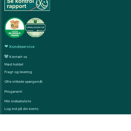
❤ Kundeservice
🐼 Kontakt os
Mød holdet
Fragt og levering
Ofte stillede spørgsmål
Prisgaranti
Min indkøbsliste
Log ind på din konto
Tilbagekaldelse af fødevarer
Læs hvad vores kunder siger om os på Trustpilot