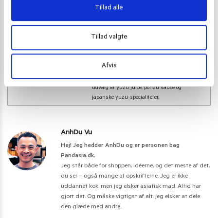
Tillad alle
Tillad valgte
Article Name
Yuzu – Køb Japansk Citrus & Smag Yuzu
Juice & Ponzu
Afvis
Description
Oplev den unikke smag af yuzu! Hos
Pandasia.dk finder du Danmarks bedste
udvalg af yuzu juice, ponzu sauce og
japanske yuzu-specialiteter.
AnhDu Vu
Hej! Jeg hedder AnhDu og er personen bag
Pandasia.dk.
Jeg står både for shoppen, idéerne, og det meste af det,
du ser – også mange af opskrifterne. Jeg er ikke
uddannet kok, men jeg elsker asiatisk mad. Altid har
gjort det. Og måske vigtigst af alt: jeg elsker at dele
den glæde med andre.