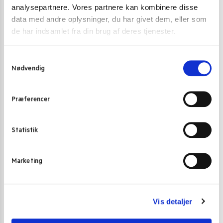
analysepartnere. Vores partnere kan kombinere disse
data med andre oplysninger, du har givet dem, eller som
de har indsamlet fra din brug af deres tjenester.
S
Nødvendig
a
m
S&B spicy citrus yuzu paste i tube.
t
Præferencer
22,00
kr.
y
k
Tilføj til kurv
k
Statistik
e
Summary
v
Marketing
a
l
g
Vis detaljer