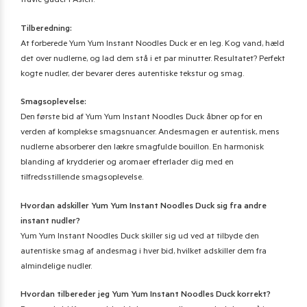
travle gader i Asien.
Tilberedning:
At forberede Yum Yum Instant Noodles Duck er en leg. Kog vand, hæld
det over nudlerne, og lad dem stå i et par minutter. Resultatet? Perfekt
kogte nudler, der bevarer deres autentiske tekstur og smag.
Smagsoplevelse:
Den første bid af Yum Yum Instant Noodles Duck åbner op for en
verden af komplekse smagsnuancer. Andesmagen er autentisk, mens
nudlerne absorberer den lækre smagfulde bouillon. En harmonisk
blanding af krydderier og aromaer efterlader dig med en
tilfredsstillende smagsoplevelse.
Hvordan adskiller Yum Yum Instant Noodles Duck sig fra andre
instant nudler?
Yum Yum Instant Noodles Duck skiller sig ud ved at tilbyde den
autentiske smag af andesmag i hver bid, hvilket adskiller dem fra
almindelige nudler.
Hvordan tilbereder jeg Yum Yum Instant Noodles Duck korrekt?