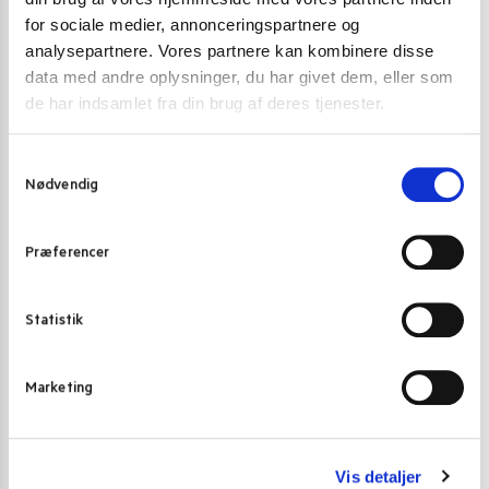
Duck Noodles Cup 70 g.”
for sociale medier, annonceringspartnere og
Du skal være
logged in
for at afgive en anmeldelse.
analysepartnere. Vores partnere kan kombinere disse
data med andre oplysninger, du har givet dem, eller som
de har indsamlet fra din brug af deres tjenester.
Varenummer (SKU):
3449
Kategori:
Instant nudler & kopnudler
S
Nødvendig
a
m
t
Gode alternativer til dette produkt
Præferencer
y
k
BESTSELLER
k
Statistik
e
v
Marketing
a
l
g
Vis detaljer