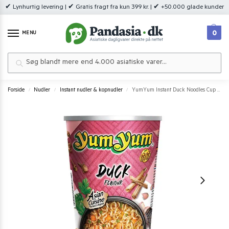
✔ Lynhurtig levering | ✔ Gratis fragt fra kun 399 kr. | ✔ +50.000 glade kunder
0
MENU
Søg
Forside
Nudler
Instant nudler & kopnudler
YumYum Instant Duck Noodles Cup 70 g.
/
/
/