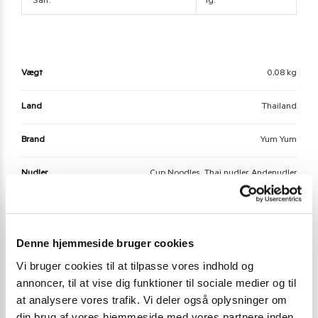
Salt:
1g.
Vægt
0,08 kg
Land
Thailand
Brand
Yum Yum
Nudler
Cup Noodles, Thai nudler, Andenudler
Chili styrke
Styrke 0 – Chilli Free Zone
Denne hjemmeside bruger cookies
Vi bruger cookies til at tilpasse vores indhold og
Der er endnu ikke nogle anmeldelser.
annoncer, til at vise dig funktioner til sociale medier og til
Vær den første til at anmelde “YumYum Instant
at analysere vores trafik. Vi deler også oplysninger om
din brug af vores hjemmeside med vores partnere inden