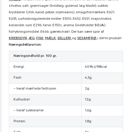
stivelse, salt, grøntsager (hvidløg, gulerod, løg blade), sukker,
krydderier (chili, kanel, peber, stjerneanis), smagsforstærkere: E621,
E635, surhedsregulerende midler: E500, E452, E451, majsstivelse,
koriander, syre: E296, farve: E150c, aroma (indeholder
SOJA
),
fortykningsmiddel: E466, gærekstrakt. Der kan være spor af
KREBSDYR
,
ÆG
,
FISK
,
MÆLK
,
SELLERI
og
SESAMFRØ
i dette produkt
Næringsdeklaration:
Næringsindhold pr. 100 gr.
Energi:
409kJ/98kcal
Fedt:
4,3g.
– heraf mættede fedtsyrer:
2g
Kulhydrat:
12g.
– heraf sukkerarter:
1,6g.
Protein:
1,8g.