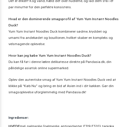
Det er enkelt! Kog vand, hæld det over nudlerne, og lad dem stå i et
par minutter for den perfekte konsistens.
Hvad er den dominerende smagsprofil af Yum Yum Instant Noodles
Duck?
Yum Yum Instant Noodles Duck kombinerer sødme, krydderi og
umami fra andekødet og bouillonen, hvilket skaber en kompleks og
velsmagende oplevelse.
Hvor kan jeg købe Yum Yum Instant Noodles Duck?
Du kan få fat i denne lækre delikatesse direkte på Pandasia.dk, din
pålidelige asiatisk online supermarked.
Oplev den autentiske smag af Yum Yum Instant Noodles Duck ved at
klikke på “Køb Nu” og bring en bid af Asien ind i dit køkken. Gør din
smagsoplevelse uforglemmelig med Pandasia.dk!
Ingredienser:
HVEDE
mel, palmeolie (palmeolie, antioxidanter: E319, E320), tapioka