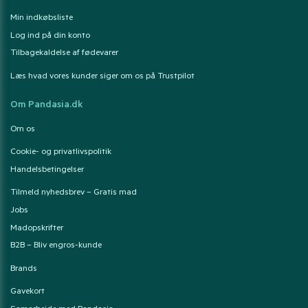
Min indkøbsliste
Log ind på din konto
Tilbagekaldelse af fødevarer
Læs hvad vores kunder siger om os på Trustpilot
Om Pandasia.dk
Om os
Cookie- og privatlivspolitik
Handelsbetingelser
Tilmeld nyhedsbrev – Gratis mad
Jobs
Madopskrifter
B2B – Bliv engros-kunde
Brands
Gavekort