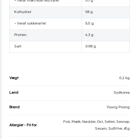
– heraf mættede fedtsyrer:
0,1 g.
Kulhydrat:
58 g.
– heraf sukkerarter:
5,0 g.
Protein:
4,3 g.
Salt:
0,98 g.
Vægt
0,2 kg
Land
Sydkorea
Brand
Young Poong
Fisk, Mælk, Nødder, Ost, Selleri, Sennep,
Allergier - Fri for
Sesam, Sulfitter, Æg