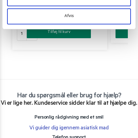
Wang Original Hot Topokki 406 g.
Nongshim Topo
Afvis
85,00
kr.
59,00
kr
Tilføj til kurv
Har du spørgsmål eller brug for hjælp?
Vi er lige her. Kundeservice sidder klar til at hjælpe dig.
Personlig rådgivning med et smil
Vi guider dig igennem asiatisk mad
Telefon support