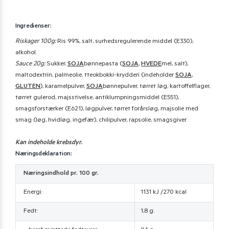
Ingredienser:
Riskager 100g:
Ris 99%, salt, surhedsregulerende middel (E330),
alkohol.
Sauce 20g:
Sukker,
SOJA
bønnepasta (
SOJA
,
HVEDE
mel, salt),
maltodextrin, palmeolie, tteokbokki-krydderi (indeholder
SOJA
,
GLUTEN
), karamelpulver,
SOJA
bønnepulver, tørret løg, kartoffelflager,
tørret gulerod, majsstivelse, antiklumpningsmiddel (E551),
smagsforstærker (E621), løgpulver, tørret forårsløg, majsolie med
smag (løg, hvidløg, ingefær), chilipulver, rapsolie, smagsgiver.
Kan indeholde krebsdyr.
Næringsdeklaration:
Næringsindhold pr. 100 gr.
Energi:
1131 kJ /270 kcal
Fedt:
1,8 g.