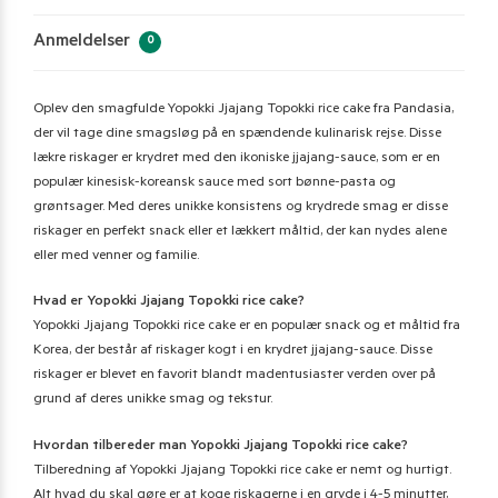
Anmeldelser
0
Oplev den smagfulde Yopokki Jjajang Topokki rice cake fra Pandasia,
der vil tage dine smagsløg på en spændende kulinarisk rejse. Disse
lækre riskager er krydret med den ikoniske jjajang-sauce, som er en
populær kinesisk-koreansk sauce med sort bønne-pasta og
grøntsager. Med deres unikke konsistens og krydrede smag er disse
riskager en perfekt snack eller et lækkert måltid, der kan nydes alene
eller med venner og familie.
Hvad er Yopokki Jjajang Topokki rice cake?
Yopokki Jjajang Topokki rice cake er en populær snack og et måltid fra
Korea, der består af riskager kogt i en krydret jjajang-sauce. Disse
riskager er blevet en favorit blandt madentusiaster verden over på
grund af deres unikke smag og tekstur.
Hvordan tilbereder man Yopokki Jjajang Topokki rice cake?
Tilberedning af Yopokki Jjajang Topokki rice cake er nemt og hurtigt.
Alt hvad du skal gøre er at koge riskagerne i en gryde i 4-5 minutter,