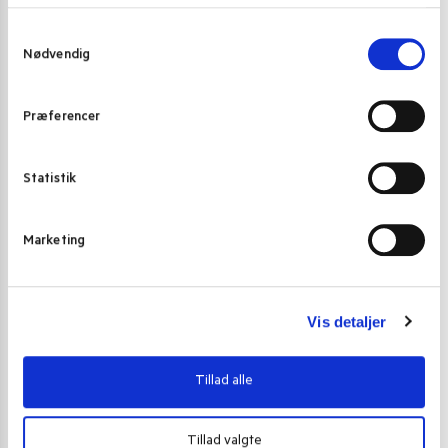
Gode alternativer til dette produkt
S
NYHED
Nødvendig
a
m
t
Præferencer
y
k
k
Statistik
e
v
Marketing
a
l
g
Vis detaljer
Tillad alle
Tillad valgte
RISKAGER (TTEOKBOKKI)
RISKAGER (TT