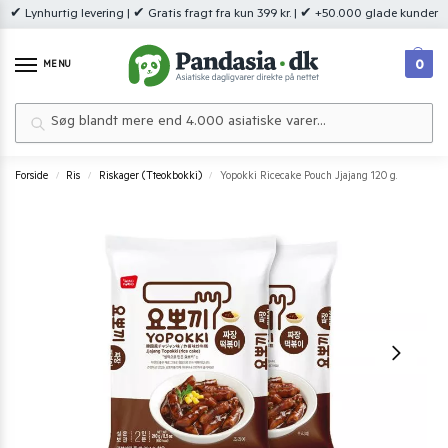
✔ Lynhurtig levering | ✔ Gratis fragt fra kun 399 kr. | ✔ +50.000 glade kunder
0
MENU
Søg
Forside
Ris
Riskager (Tteokbokki)
Yopokki Ricecake Pouch Jjajang 120 g.
/
/
/