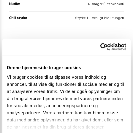
Nudler
Riskager (Tteokbokki)
Chili styrke
Styrke 1 – Venligt bid i tungen
Der er endnu ikke nogle anmeldelser.
Vær den første til at anmelde “Yopokki Ricecake
Pouch Jjajang 120 g.”
Denne hjemmeside bruger cookies
Vi bruger cookies til at tilpasse vores indhold og
Du skal være
logged in
for at afgive en anmeldelse.
annoncer, til at vise dig funktioner til sociale medier og til
at analysere vores trafik. Vi deler også oplysninger om
din brug af vores hjemmeside med vores partnere inden
Varenummer (SKU):
04.330.056
for sociale medier, annonceringspartnere og
Kategori:
Riskager (Tteokbokki)
analysepartnere. Vores partnere kan kombinere disse
data med andre oplysninger, du har givet dem, eller som
de har indsamlet fra din brug af deres tjenester.