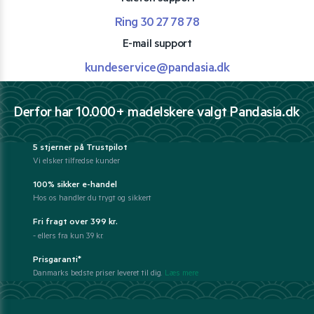
Ring 30 27 78 78
E-mail support
kundeservice@pandasia.dk
Derfor har 10.000+ madelskere valgt Pandasia.dk
5 stjerner på Trustpilot
Vi elsker tilfredse kunder
100% sikker e-handel
Hos os handler du trygt og sikkert
Fri fragt over 399 kr.
- ellers fra kun 39 kr.
Prisgaranti*
Danmarks bedste priser leveret til dig.
Læs mere