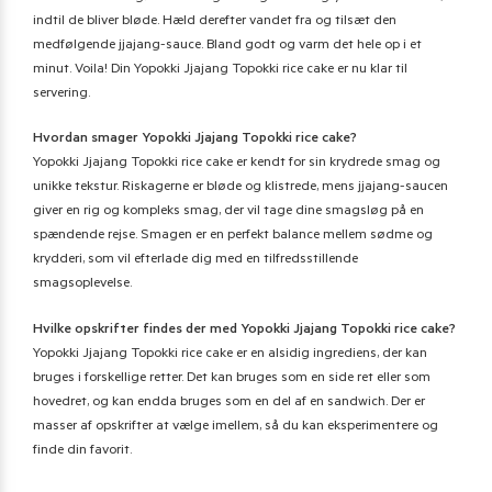
indtil de bliver bløde. Hæld derefter vandet fra og tilsæt den
medfølgende jjajang-sauce. Bland godt og varm det hele op i et
minut. Voila! Din Yopokki Jjajang Topokki rice cake er nu klar til
servering.
Hvordan smager Yopokki Jjajang Topokki rice cake?
Yopokki Jjajang Topokki rice cake er kendt for sin krydrede smag og
unikke tekstur. Riskagerne er bløde og klistrede, mens jjajang-saucen
giver en rig og kompleks smag, der vil tage dine smagsløg på en
spændende rejse. Smagen er en perfekt balance mellem sødme og
krydderi, som vil efterlade dig med en tilfredsstillende
smagsoplevelse.
Hvilke opskrifter findes der med Yopokki Jjajang Topokki rice cake?
Yopokki Jjajang Topokki rice cake er en alsidig ingrediens, der kan
bruges i forskellige retter. Det kan bruges som en side ret eller som
hovedret, og kan endda bruges som en del af en sandwich. Der er
masser af opskrifter at vælge imellem, så du kan eksperimentere og
finde din favorit.