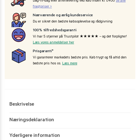
Dag-til-dag eller aftenlevering ved køb inden kl. 09:00
Se alle
fragtpriser >
Nærværende og ærlig kundeservice
Du er sikret den bedste købsoplevelse og rådgivning
100% tilfredshedsgaranti
Vi har 5 stjerner på Trustpilot ★★★★★ – og det forpligter!
Læs vores anmeldelser her
Prisgaranti*
Vi garanterer markedets bedste pris. Køb trygt og få altid den
bedste pris hos os.
Læs mere
Beskrivelse
Næringsdeklaration
Yderligere information