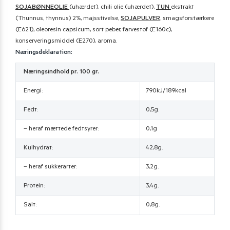
SOJABØNNEOLIE
(uhærdet), chili olie (uhærdet),
TUN
ekstrakt
(Thunnus, thynnus) 2%, majsstivelse,
SOJAPULVER
, smagsforstærkere
(E621), oleoresin capsicum, sort peber, farvestof (E160c),
konserveringsmiddel (E270), aroma.
Næringsdeklaration:
Næringsindhold pr. 100 gr.
Energi:
790kJ/189kcal
Fedt:
0,5g.
– heraf mættede fedtsyrer:
0,1g
Kulhydrat:
42,8g.
– heraf sukkerarter:
3,2g.
Protein:
3,4g.
Salt:
0,8g.