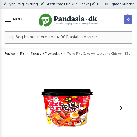
✔ Lynhurtig levering | ✔ Gratis fragt fra kun 399 kr. | ✔ +50.000 glade kunder
0
MENU
Søg
Forside
Ris
Riskager (Tteokbokki)
Wang Rice Cake Hot sauce and Chicken 183 g.
/
/
/