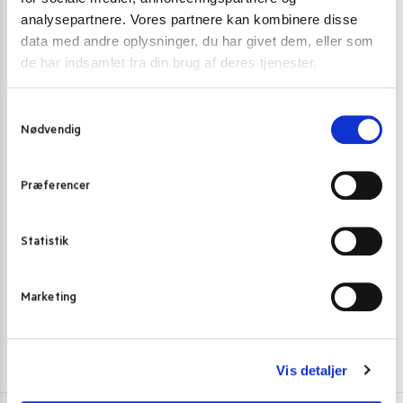
analysepartnere. Vores partnere kan kombinere disse
data med andre oplysninger, du har givet dem, eller som
de har indsamlet fra din brug af deres tjenester.
S
Nødvendig
a
m
RISKAGER (TTEOKBOKKI)
RISKAGER (TT
t
Præferencer
Topokki Garlic Teriyaki riskager (Yopokki – Rice Cake)
Allgroo Korean 
y
120 g.
163 g.
k
34,00
kr.
38,00
kr.
k
Statistik
e
Skriv mig op
v
Marketing
a
l
g
Vis detaljer