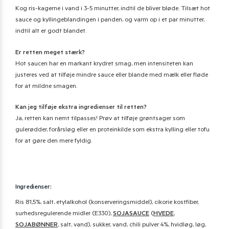
Kog ris-kagerne i vand i 3-5 minutter, indtil de bliver bløde. Tilsæt hot
sauce og kyllingeblandingen i panden, og varm op i et par minutter,
indtil alt er godt blandet.
Er retten meget stærk?
Hot saucen har en markant krydret smag, men intensiteten kan
justeres ved at tilføje mindre sauce eller blande med mælk eller fløde
for at mildne smagen.
Kan jeg tilføje ekstra ingredienser til retten?
Ja, retten kan nemt tilpasses! Prøv at tilføje grøntsager som
gulerødder, forårsløg eller en proteinkilde som ekstra kylling eller tofu
for at gøre den mere fyldig.
Ingredienser:
Ris 81,5%, salt, etylalkohol (konserveringsmiddel), cikorie kostfiber,
surhedsregulerende midler (E330),
SOJASAUCE
(
HVEDE
,
SOJABØNNER
, salt, vand), sukker, vand, chili pulver 4%, hvidløg, løg,