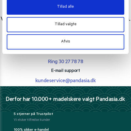
Tillad alle
Har du spørgsmål eller brug for hjælp?
Vi er lige her. Kundeservice sidder klar til at hjælpe dig.
Tillad valgte
Personlig rådgivning med et smil
Afvis
Vi guider dig igennem asiatisk mad
Telefon support
Ring 30 27 78 78
E-mail support
kundeservice@pandasia.dk
Derfor har 10.000+ madelskere valgt Pandasia.dk
5 stjerner på Trustpilot
Vi elsker tilfredse kunder
100% sikker e-handel