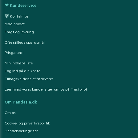
❤ Kundeservice
🐼 Kontakt os
Mød holdet
Fragt og levering
Ofte stillede spørgsmål
Prisgaranti
Min indkøbsliste
Log ind på din konto
Tilbagekaldelse af fødevarer
Læs hvad vores kunder siger om os på Trustpilot
Om Pandasia.dk
Om os
Cookie- og privatlivspolitik
Handelsbetingelser