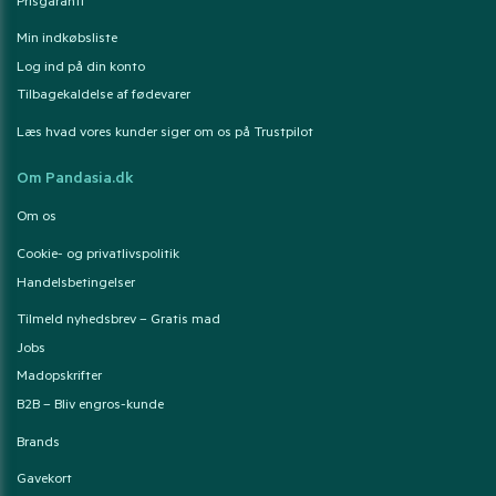
Prisgaranti
Min indkøbsliste
Log ind på din konto
Tilbagekaldelse af fødevarer
Læs hvad vores kunder siger om os på Trustpilot
Om Pandasia.dk
Om os
Cookie- og privatlivspolitik
Handelsbetingelser
Tilmeld nyhedsbrev – Gratis mad
Jobs
Madopskrifter
B2B – Bliv engros-kunde
Brands
Gavekort