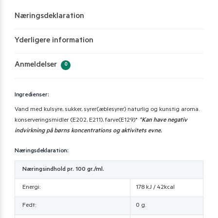
Næringsdeklaration
Yderligere information
Anmeldelser
0
Ingredienser:
Vand med kulsyre, sukker, syrer(æblesyrer) naturlig og kunstig aroma.
konserveringsmidler (E202, E211), farve(E129)*
*
Kan have negativ
indvirkning på børns koncentrations og aktivitets evne.
Næringsdeklaration:
Næringsindhold pr. 100 gr./ml.
Energi:
178 kJ / 42kcal
Fedt:
0 g.