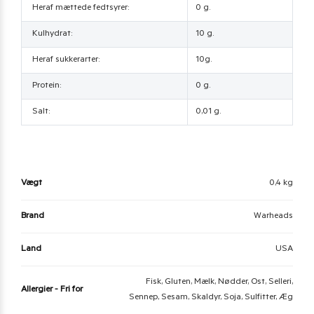
Heraf mættede fedtsyrer:
0 g.
Kulhydrat:
10 g.
Heraf sukkerarter:
10g.
Protein:
0 g.
Salt:
0,01 g.
Vægt
0,4 kg
Brand
Warheads
Land
USA
Fisk, Gluten, Mælk, Nødder, Ost, Selleri,
Allergier - Fri for
Sennep, Sesam, Skaldyr, Soja, Sulfitter, Æg