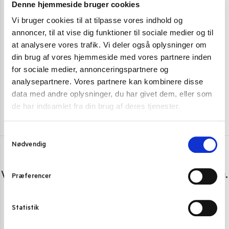
SODAVAND
SODAVAND
Denne hjemmeside bruger cookies
Vi bruger cookies til at tilpasse vores indhold og
Uludag Gazoz Læskedrik frugtsmag 330 ml.
Tomomasu Wat
annoncer, til at vise dig funktioner til sociale medier og til
10,00
kr.
27,00
kr.
at analysere vores trafik. Vi deler også oplysninger om
din brug af vores hjemmeside med vores partnere inden
Skriv mig op
for sociale medier, annonceringspartnere og
analysepartnere. Vores partnere kan kombinere disse
data med andre oplysninger, du har givet dem, eller som
de har indsamlet fra din brug af deres tjenester.
S
Nødvendig
a
m
Har du spørgsmål eller brug for hjælp?
t
Vi er lige her. Kundeservice sidder klar til at hjælpe dig.
Præferencer
y
k
Personlig rådgivning med et smil
k
Statistik
Vi guider dig igennem asiatisk mad
e