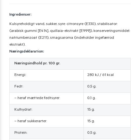
Ingredienser:
Kulsyreholdigt vand, sukker, syre: citronsyre (E330), stabilisator:
(arabisk gummi [E414], quillaia-ekstrakt [E999]), konserveringsmiddel:
natriumbenzoat (E211), smagsaroma (indeholder ingefærrod
ekstrakt).
Næringsdeklaration:
Næringsindhold pr. 100 gr.
Energi:
280 kJ / 61 kcal
Fedt:
0,5 g.
– heraf mættede fedtsyrer:
0,1 g.
Kulhydrat:
15 g.
– heraf sukkerarter:
15 g.
Protein:
0,5 g.