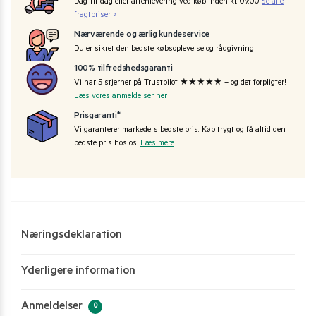
Dag-til-dag eller aftenlevering ved køb inden kl. 09:00
Se alle
fragtpriser >
Nærværende og ærlig kundeservice
Du er sikret den bedste købsoplevelse og rådgivning
100% tilfredshedsgaranti
Vi har 5 stjerner på Trustpilot ★★★★★ – og det forpligter!
Læs vores anmeldelser her
Prisgaranti*
Vi garanterer markedets bedste pris. Køb trygt og få altid den
bedste pris hos os.
Læs mere
Næringsdeklaration
Yderligere information
Anmeldelser
0