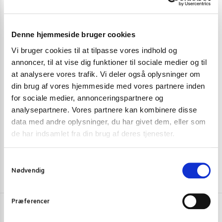
Denne hjemmeside bruger cookies
Vi bruger cookies til at tilpasse vores indhold og
JUL
,
SODAVAND
SODAVAND
,
ST
annoncer, til at vise dig funktioner til sociale medier og til
at analysere vores trafik. Vi deler også oplysninger om
Hatakosen ramune litchi 200 ml.
Chupa Chups S
din brug af vores hjemmeside med vores partnere inden
22,00
kr.
for sociale medier, annonceringspartnere og
18,00
kr.
analysepartnere. Vores partnere kan kombinere disse
Tilføj til kurv
data med andre oplysninger, du har givet dem, eller som
de har indsamlet fra din brug af deres tjenester.
S
Nødvendig
a
m
t
Præferencer
y
Har du spørgsmål eller brug for hjælp?
k