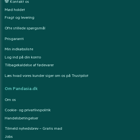
🐼 Kontakt os
Mød holdet
Fragt og levering
Ofte stillede spørgsmål
Prisgaranti
Min indkøbsliste
Log ind på din konto
Tilbagekaldelse af fødevarer
Læs hvad vores kunder siger om os på Trustpilot
Om Pandasia.dk
Om os
Cookie- og privatlivspolitik
Handelsbetingelser
Tilmeld nyhedsbrev – Gratis mad
Jobs