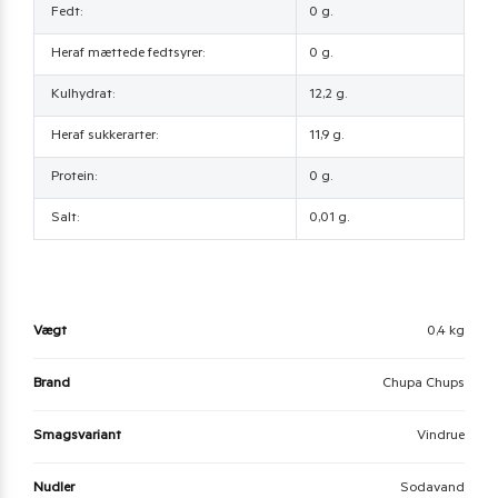
Fedt:
0 g.
Heraf mættede fedtsyrer:
0 g.
Kulhydrat:
12,2 g.
Heraf sukkerarter:
11,9 g.
Protein:
0 g.
Salt:
0,01 g.
Vægt
0,4 kg
Brand
Chupa Chups
Smagsvariant
Vindrue
Nudler
Sodavand