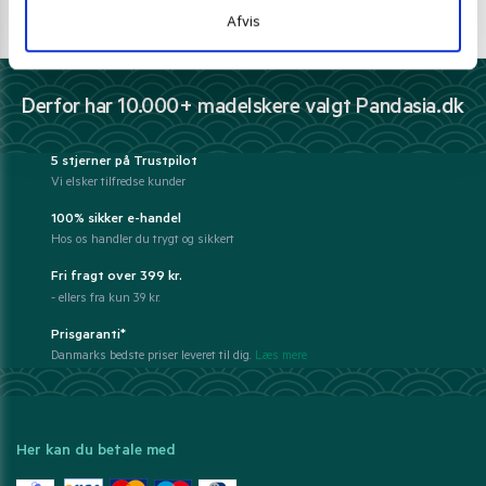
E-mail support
Afvis
kundeservice@pandasia.dk
Derfor har 10.000+ madelskere valgt Pandasia.dk
5 stjerner på Trustpilot
Vi elsker tilfredse kunder
100% sikker e-handel
Hos os handler du trygt og sikkert
Fri fragt over 399 kr.
- ellers fra kun 39 kr.
Prisgaranti*
Danmarks bedste priser leveret til dig.
Læs mere
Her kan du betale med