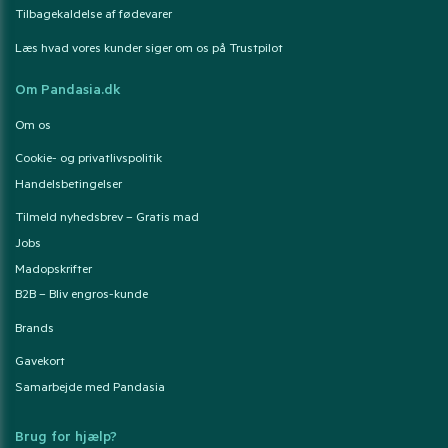
Tilbagekaldelse af fødevarer
Læs hvad vores kunder siger om os på Trustpilot
Om Pandasia.dk
Om os
Cookie- og privatlivspolitik
Handelsbetingelser
Tilmeld nyhedsbrev – Gratis mad
Jobs
Madopskrifter
B2B – Bliv engros-kunde
Brands
Gavekort
Samarbejde med Pandasia
Brug for hjælp?