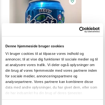
Denne hjemmeside bruger cookies
Vi bruger cookies til at tilpasse vores indhold og
annoncer, til at vise dig funktioner til sociale medier og til
at analysere vores trafik. Vi deler også oplysninger om
din brug af vores hjemmeside med vores partnere inden
for sociale medier, annonceringspartnere og
analysepartnere. Vores partnere kan kombinere disse
data med andre oplysninger, du har givet dem, eller som
SODAVAND
JUL 2021
,
SODA
de har indsamlet fra din brug af deres tjenester.
Fanta Berry 355 ml.
Hatakosen Ra