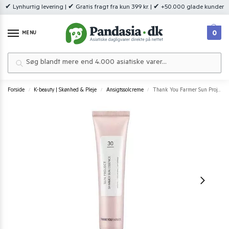
✔ Lynhurtig levering | ✔ Gratis fragt fra kun 399 kr. | ✔ +50.000 glade kunder
0
MENU
Søg
Forside
K-beauty | Skønhed & Pleje
Ansigtssolcreme
Thank You Farmer Sun Project Shimmer Sun Essence SPF30 PA++ 40 ml
/
/
/