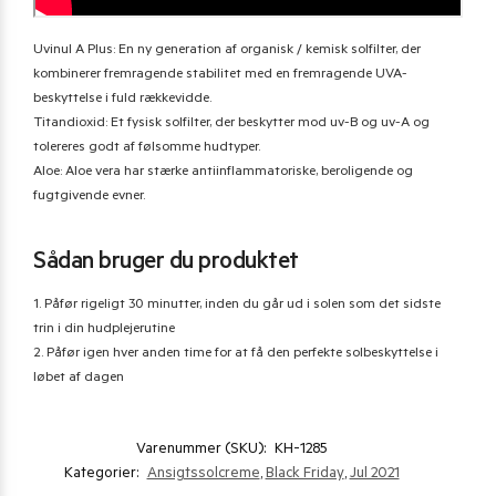
Uvinul A Plus: En ny generation af organisk / kemisk solfilter, der
kombinerer fremragende stabilitet med en fremragende UVA-
beskyttelse i fuld rækkevidde.
Titandioxid: Et fysisk solfilter, der beskytter mod uv-B og uv-A og
tolereres godt af følsomme hudtyper.
Aloe: Aloe vera har stærke antiinflammatoriske, beroligende og
fugtgivende evner.
Sådan bruger du produktet
1. Påfør rigeligt 30 minutter, inden du går ud i solen som det sidste
trin i din hudplejerutine
2. Påfør igen hver anden time for at få den perfekte solbeskyttelse i
løbet af dagen
Varenummer (SKU):
KH-1285
Kategorier:
Ansigtssolcreme
,
Black Friday
,
Jul 2021