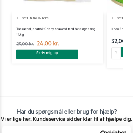
JUL 2021
,
TANG SNACKS
JUL 2021
,
SNAC
Taokaenoi japansk Crispy seaweed med hvidløgssmag
Khao Shong Cr
12,8 g.
32,00
kr
24,00
kr.
29,00
kr.
Skriv mig op
Har du spørgsmål eller brug for hjælp?
Vi er lige her. Kundeservice sidder klar til at hjælpe dig.