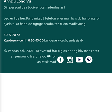
AnhDu Long Vu
Din personlige rådgiver og madentusiast
Jeg er lige her. Fang mig på telefon eller mail hvis du har brug for
hjælp til at finde de rigtige produkter til din madlavning.
30 27 78 78
Kundeservice tlf. 8.30-13.00
kundeservice@pandasia.dk
© Pandasia.dk 2025 - Drevet ud fra
Følg os her og bliv inspireret
en personlig historie og ❤️ for
asiatisk mad