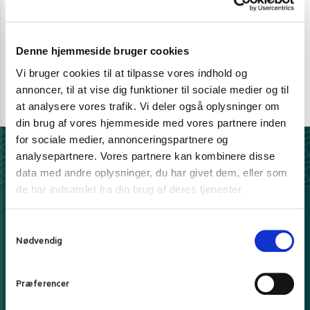
Personlig rådgivning med et smil
Vi guider dig igennem asiatisk mad
Telefon support
Denne hjemmeside bruger cookies
Ring 30 27 78 78
Vi bruger cookies til at tilpasse vores indhold og
annoncer, til at vise dig funktioner til sociale medier og til
E-mail support
at analysere vores trafik. Vi deler også oplysninger om
kundeservice@pandasia.dk
din brug af vores hjemmeside med vores partnere inden
for sociale medier, annonceringspartnere og
analysepartnere. Vores partnere kan kombinere disse
Derfor har 10.000+ madelskere valgt Pandasia.dk
data med andre oplysninger, du har givet dem, eller som
de har indsamlet fra din brug af deres tjenester.
5 stjerner på Trustpilot
Vi elsker tilfredse kunder
S
100% sikker e-handel
Nødvendig
a
Hos os handler du trygt og sikkert
m
Fri fragt over 399 kr.
t
- ellers fra kun 39 kr.
Præferencer
y
Prisgaranti*
k