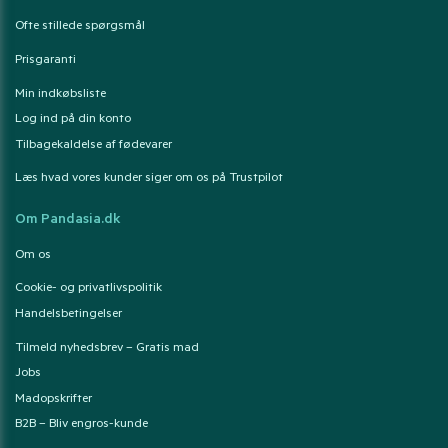
Ofte stillede spørgsmål
Prisgaranti
Min indkøbsliste
Log ind på din konto
Tilbagekaldelse af fødevarer
Læs hvad vores kunder siger om os på Trustpilot
Om Pandasia.dk
Om os
Cookie- og privatlivspolitik
Handelsbetingelser
Tilmeld nyhedsbrev – Gratis mad
Jobs
Madopskrifter
B2B – Bliv engros-kunde