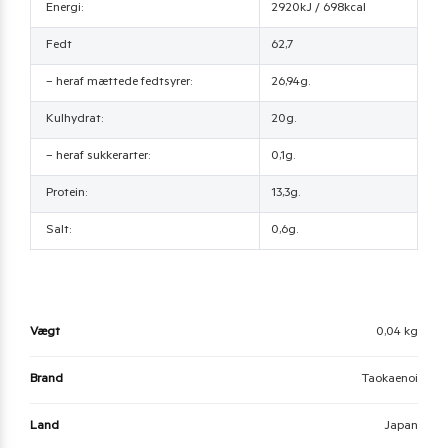
Energi:
2920kJ / 698kcal
Fedt
62,7
– heraf mættede fedtsyrer:
26,94g.
Kulhydrat:
20g.
– heraf sukkerarter:
0,1g.
Protein:
13,3g.
Salt:
0,6g.
Vægt
0,04 kg
Brand
Taokaenoi
Land
Japan