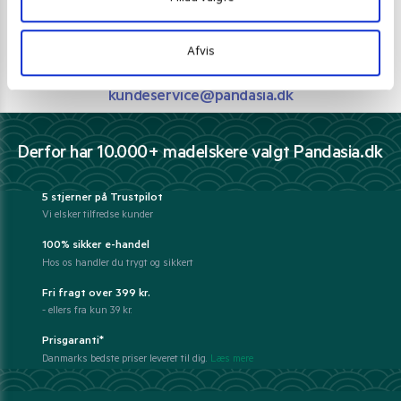
Telefon support
Ring 30 27 78 78
Afvis
E-mail support
kundeservice@pandasia.dk
Derfor har 10.000+ madelskere valgt Pandasia.dk
5 stjerner på Trustpilot
Vi elsker tilfredse kunder
100% sikker e-handel
Hos os handler du trygt og sikkert
Fri fragt over 399 kr.
- ellers fra kun 39 kr.
Prisgaranti*
Danmarks bedste priser leveret til dig.
Læs mere