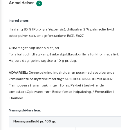
Anmeldelser
0
Ingredienser:
Havtang 85 % (Porphyra Yezoensis), chilipulver 2 %, palmeolie, hvid
peber pulver, salt, smagsforstærkere: E631, E627.
OBS:
Meget højt indhold af jod.
For stort jodindtag kan påvirke skjoldbruskkirtlens funktion negativt.
Højeste daglige indtagelse er 10 g pr. dag.
ADVARSEL:
Denne pakning indeholder en pose med absorberende
kemikalier til beskyttelse mod fugt.
SPIS IKKE DISSE KEMIKALIER.
Fjern posen så snart pakningen åbnes. Pakket i beskyttende
atmosfære.Opbevares tørt. Bedst før: se indpakning. / Fremstillet i
Thailand.
Næringsdeklaration:
Næringsindhold pr. 100 gr.