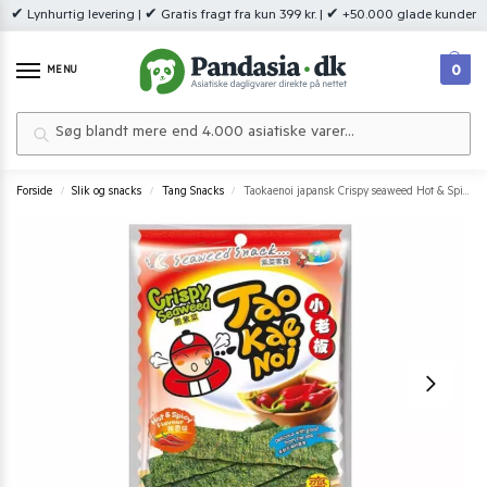
✔ Lynhurtig levering | ✔ Gratis fragt fra kun 399 kr. | ✔ +50.000 glade kunder
0
MENU
Søg
Forside
Slik og snacks
Tang Snacks
Taokaenoi japansk Crispy seaweed Hot & Spicy 32 g.
/
/
/