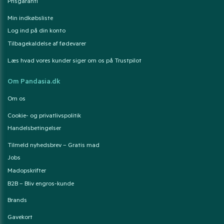
Prisgaranti
Min indkøbsliste
Log ind på din konto
Tilbagekaldelse af fødevarer
Læs hvad vores kunder siger om os på Trustpilot
Om Pandasia.dk
Om os
Cookie- og privatlivspolitik
Handelsbetingelser
Tilmeld nyhedsbrev – Gratis mad
Jobs
Madopskrifter
B2B – Bliv engros-kunde
Brands
Gavekort