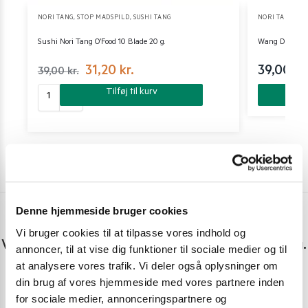
NORI TANG
,
STOP MADSPILD
,
SUSHI TANG
NORI TANG
,
SU
Sushi Nori Tang O’Food 10 Blade 20 g.
Wang Dried se
31,20
kr.
39,00
kr
39,00
kr.
Tilføj til kurv
Denne hjemmeside bruger cookies
Har du spørgsmål eller brug for hjælp?
Vi bruger cookies til at tilpasse vores indhold og
Vi er lige her. Kundeservice sidder klar til at hjælpe dig.
annoncer, til at vise dig funktioner til sociale medier og til
at analysere vores trafik. Vi deler også oplysninger om
Personlig rådgivning med et smil
din brug af vores hjemmeside med vores partnere inden
for sociale medier, annonceringspartnere og
Vi guider dig igennem asiatisk mad