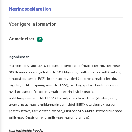
Næringsdeklaration
Yderligere information
Anmeldelser
0
Ingredienser:
Majskimolie, tang 32 %, grillsmag-krydderier (maltodextrin, dextrose,
SOJA
saucepulver (affedtede
SOJA
bønner, maltodextrin, salt), sukker,
smagsforstærker: E621; løgsmag-krydderi (dextrose, maltodextrin,
løgolie, antiklumpningsmiddel: E551), hvidløgspulver, krydderier med
hvidløgssmag (dextrose, maltodextrin, hvidløgsolie,
antiklumpningsmiddel: E551), tomatpulver, krydderier (dextrin, salt,
aroma, røgs­mag, antiklumpningsmiddel: E551), gærekstraktpulver
(gærekstrakt, salt, dextrin, xylose)), ristede
SESAM
frø, krydderolie med
grillsmag (majskimolie, grillsmag, naturlig smag).
Kan indeholde hvede.