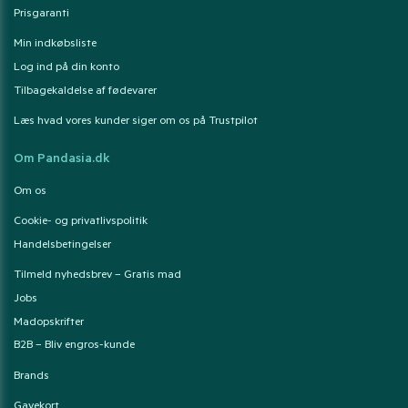
Prisgaranti
Min indkøbsliste
Log ind på din konto
Tilbagekaldelse af fødevarer
Læs hvad vores kunder siger om os på Trustpilot
Om Pandasia.dk
Om os
Cookie- og privatlivspolitik
Handelsbetingelser
Tilmeld nyhedsbrev – Gratis mad
Jobs
Madopskrifter
B2B – Bliv engros-kunde
Brands
Gavekort