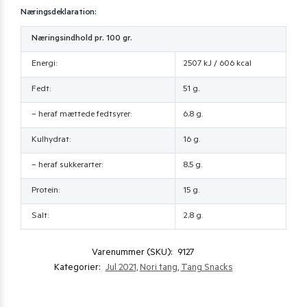
Næringsdeklaration:
Næringsindhold pr. 100 gr.
Energi:
2507 kJ / 606 kcal
Fedt:
51 g.
– heraf mættede fedtsyrer:
6,8 g.
Kulhydrat:
16 g.
– heraf sukkerarter:
8,5 g.
Protein:
15 g.
Salt:
2,8 g.
Varenummer (SKU):
9127
Kategorier:
Jul 2021
,
Nori tang
,
Tang Snacks